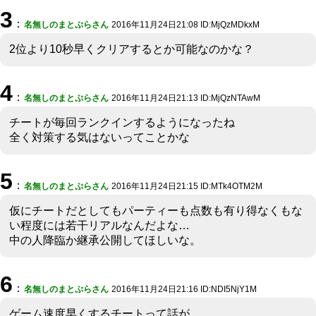
3
：
名無しのまとぷらさん
2016年11月24日21:08 ID:MjQzMDkxM
2位より10秒早くクリアするとか可能なのかな？
4
：
名無しのまとぷらさん
2016年11月24日21:13 ID:MjQzNTAwM
チートが毎回ランクインするようになったね
全く対策する気はないってことかな
5
：
名無しのまとぷらさん
2016年11月24日21:15 ID:MTk4OTM2M
仮にチートだとしてもパーティーも点数も有り得なくもな
い程度には若干リアルなんだよな…
中の人降臨か継承公開してほしいな。
6
：
名無しのまとぷらさん
2016年11月24日21:16 ID:NDI5NjY1M
ゲーム速度早くするチートって話が