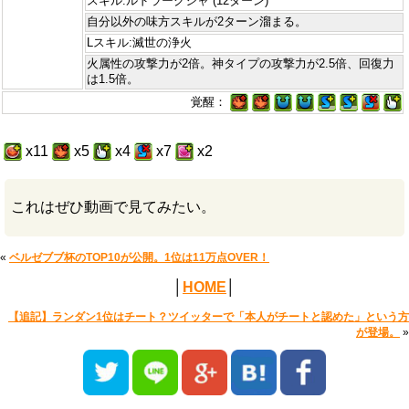
スキル:ルドラークシャ (12ターン)
自分以外の味方スキルが2ターン溜まる。
Lスキル:滅世の浄火
火属性の攻撃力が2倍。神タイプの攻撃力が2.5倍、回復力
は1.5倍。
覚醒：
x11
x5
x4
x7
x2
これはぜひ動画で見てみたい。
«
ベルゼブブ杯のTOP10が公開。1位は11万点OVER！
│
HOME
│
【追記】ランダン1位はチート？ツイッターで「本人がチートと認めた」という方
が登場。
»