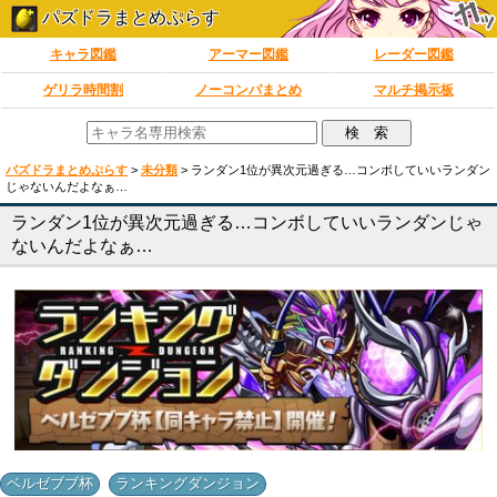
パズドラまとめぷらす
キャラ図鑑
アーマー図鑑
レーダー図鑑
ゲリラ時間割
ノーコンパまとめ
マルチ掲示板
パズドラまとめぷらす
>
未分類
>
ランダン1位が異次元過ぎる…コンボしていいランダン
じゃないんだよなぁ…
ランダン1位が異次元過ぎる…コンボしていいランダンじゃ
ないんだよなぁ…
,
ベルゼブブ杯
ランキングダンジョン