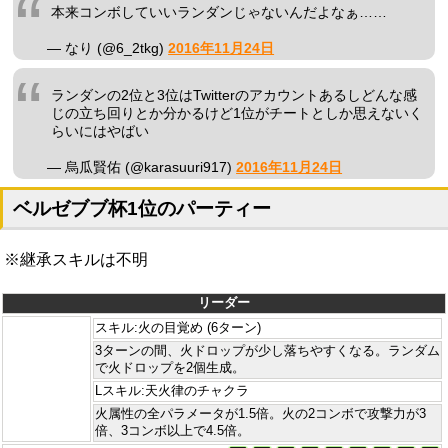
本来コンボしていいランダンじゃないんだよなぁ……
— なり (@6_2tkg)
2016年11月24日
ランダンの2位と3位はTwitterのアカウントあるしどんな感
じの立ち回りとか分かるけど1位がチートとしか思えないく
らいにはやばい
— 烏瓜賢佑 (@karasuuri917)
2016年11月24日
ベルゼブブ杯1位のパーティー
※継承スキルは不明
リーダー
スキル:火の目覚め (6ターン)
3ターンの間、火ドロップが少し落ちやすくなる。ランダム
で火ドロップを2個生成。
Lスキル:天火律のチャクラ
火属性の全パラメータが1.5倍。火の2コンボで攻撃力が3
倍、3コンボ以上で4.5倍。