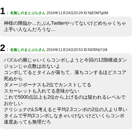
1
：
名無しのまとぷらさん
2016年11月24日20:29 ID:NjE5MTg0M
神様の降臨か…たぶんTwitterやってないけどめちゃくちゃ
上手い人なんだろうな…
2
：
名無しのまとぷらさん
2016年11月24日20:53 ID:NDI5NjY1M
パズルの腕じゃいくらコンボしようと今回の12階構成ダン
ジョンじゃ点数は出ないよ
コンボしてるとタイムが落ちて、落ちコンするほどスコア
死ぬから
ダメージボーナスも2位でカンストしてる
スカーレットも入れてる意味がない
これで5000点以上も2位から上げるのは疑われるレベルで
おかしい
クリシュナのLS考えると平均2.3コンボの2位の人より早い
タイムで平均3コンボしなきゃいけないけどいくらコンボ
速度あっても無理だろ