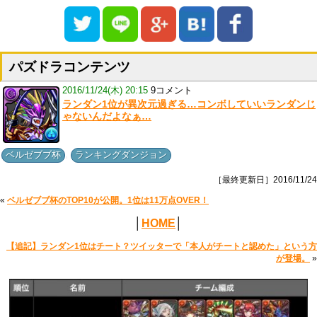
パズドラコンテンツ
2016/11/24(木) 20:15
9コメント
ランダン1位が異次元過ぎる…コンボしていいランダンじ
ゃないんだよなぁ…
,
ベルゼブブ杯
ランキングダンジョン
［最終更新日］2016/11/24
«
ベルゼブブ杯のTOP10が公開。1位は11万点OVER！
│
HOME
│
【追記】ランダン1位はチート？ツイッターで「本人がチートと認めた」という方
が登場。
»