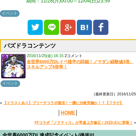
期間：11/28(月)00:00～12/04(日)23:59
イベント
パズドラコンテンツ
2016/11/25(金) 16:15
2コメント
全世界6000万DLイベ後半の詳細！ノマダン経験値3倍、
スキルアップ4倍等！
イベント
［最終更新日］2016/11/25
«
【イラストあり】ブリーチコラボ復活！一護に分岐究極か！？【フラゲ】
│
HOME
│
FFコラボ「ノクティス」が早速上方修正！29日(火)に実装！
»
全世界6000万DL達成記念イベント(後半)!!