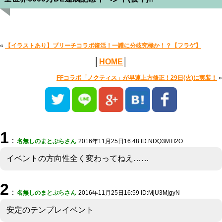
«
【イラストあり】ブリーチコラボ復活！一護に分岐究極か！？【フラゲ】
│
HOME
│
FFコラボ「ノクティス」が早速上方修正！29日(火)に実装！
»
1
：
名無しのまとぷらさん
2016年11月25日16:48 ID:NDQ3MTI2O
イベントの方向性全く変わってねえ……
2
：
名無しのまとぷらさん
2016年11月25日16:59 ID:MjU3MjgyN
安定のテンプレイベント