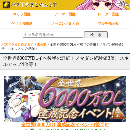
パズドラまとめぷらす
キャラ図鑑
アーマー図鑑
レーダー図鑑
ゲリラ時間割
ノーコンパまとめ
マルチ掲示板
パズドラまとめぷらす
>
未分類
>
全世界6000万DLイベ後半の詳細！ノマダン経験値3
倍、スキルアップ4倍等！
全世界6000万DLイベ後半の詳細！ノマダン経験値3倍、スキ
ルアップ4倍等！
全世界6000万DL達成記念イベント(後半)!!