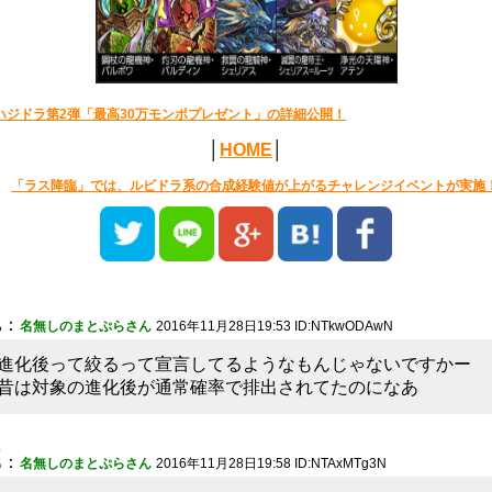
ハジドラ第2弾「最高30万モンポプレゼント」の詳細公開！
│
HOME
│
「ラス降臨」では、ルビドラ系の合成経験値が上がるチャレンジイベントが実施
1
：
名無しのまとぷらさん
2016年11月28日19:53 ID:NTkwODAwN
進化後って絞るって宣言してるようなもんじゃないですかー
昔は対象の進化後が通常確率で排出されてたのになあ
2
：
名無しのまとぷらさん
2016年11月28日19:58 ID:NTAxMTg3N