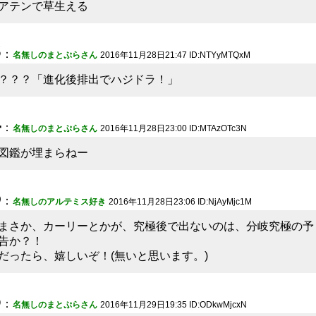
アテンで草生える
3
：
名無しのまとぷらさん
2016年11月28日21:47 ID:NTYyMTQxM
？？？「進化後排出でハジドラ！」
4
：
名無しのまとぷらさん
2016年11月28日23:00 ID:MTAzOTc3N
図鑑が埋まらねー
5
：
名無しのアルテミス好き
2016年11月28日23:06 ID:NjAyMjc1M
まさか、カーリーとかが、究極後で出ないのは、分岐究極の予
告か？！
だったら、嬉しいぞ！(無いと思います。)
6
：
名無しのまとぷらさん
2016年11月29日19:35 ID:ODkwMjcxN