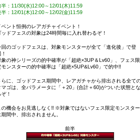
半：11/30(水)12:00～12/01(木)11:59
半：12/01(木)12:00～12/02(金)11:59
イベント恒例のレアガチャイベント！
ゴッドフェスの対象は24時間毎に入れ替わるぞ！
今回のゴッドフェスは、対象モンスターが全て「進化後」で登
場！
対象の神シリーズの的中確率が「超絶×3UP＆Lv60」、フェス限
定モンスターの的中確率は「超絶×5UP&Lv60」で的中!!
さらに、ゴッドフェス期間中、レアガチャから排出される全て
タマゴは、全パラメータに「＋20」(合計＋60)がついた状態と
るぞ！
この機会をお見逃しなく!! ※対象ではないフェス限定モンスター
は期間中、排出されません。
前半