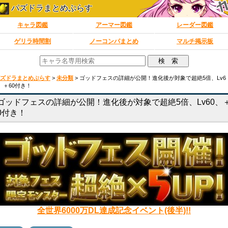
パズドラまとめぷらす
キャラ図鑑
アーマー図鑑
レーダー図鑑
ゲリラ時間割
ノーコンパまとめ
マルチ掲示板
ズドラまとめぷらす
>
未分類
>
ゴッドフェスの詳細が公開！進化後が対象で超絶5倍、Lv6
、＋60付き！
ゴッドフェスの詳細が公開！進化後が対象で超絶5倍、Lv60、
0付き！
全世界6000万DL達成記念イベント(後半)!!