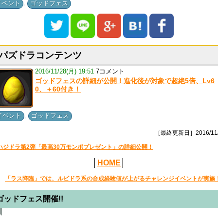
,
イベント
ゴッドフェス
パズドラコンテンツ
2016/11/28(月) 19:51
7コメント
ゴッドフェスの詳細が公開！進化後が対象で超絶5倍、Lv6
0、＋60付き！
,
イベント
ゴッドフェス
［最終更新日］2016/11/
ハジドラ第2弾「最高30万モンポプレゼント」の詳細公開！
│
HOME
│
「ラス降臨」では、ルビドラ系の合成経験値が上がるチャレンジイベントが実施
ゴッドフェス開催!!