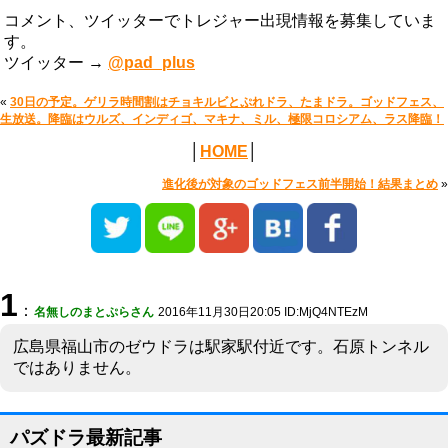
コメント、ツイッターでトレジャー出現情報を募集していま
す。
ツイッター →
@pad_plus
«
30日の予定。ゲリラ時間割はチョキルビとぷれドラ、たまドラ。ゴッドフェス、
生放送。降臨はウルズ、インディゴ、マキナ、ミル、極限コロシアム、ラス降臨！
│
HOME
│
進化後が対象のゴッドフェス前半開始！結果まとめ
»
1
：
名無しのまとぷらさん
2016年11月30日20:05 ID:MjQ4NTEzM
広島県福山市のゼウドラは駅家駅付近です。石原トンネル
ではありません。
パズドラ最新記事