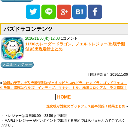
パズドラコンテンツ
2016/11/30(水) 12:08
1コメント
11/30のレーダードラゴン、ノエルトレジャー(出現予測
付き)出現場所まとめ
ノエルトレジャー
［最終更新日］2016/11/30
«
30日の予定。ゲリラ時間割はチョキルビとぷれドラ、たまドラ。ゴッドフェス、
生放送。降臨はウルズ、インディゴ、マキナ、ミル、極限コロシアム、ラス降臨！
│
HOME
│
進化後が対象のゴッドフェス前半開始！結果まとめ
»
・トレジャーは毎日08:00～23:59まで出現
・MAPはトレジャーがピンポイントで出現する場所ではありませんのでご了承く
ださい。