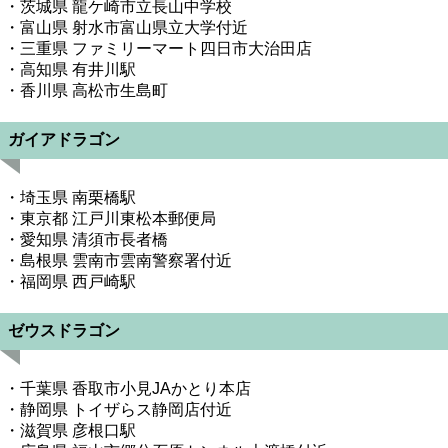
・茨城県 龍ケ崎市立長山中学校
・富山県 射水市富山県立大学付近
・三重県 ファミリーマート四日市大治田店
・高知県 有井川駅
・香川県 高松市生島町
ガイアドラゴン
・埼玉県 南栗橋駅
・東京都 江戸川東松本郵便局
・愛知県 清須市長者橋
・島根県 雲南市雲南警察署付近
・福岡県 西戸崎駅
ゼウスドラゴン
・千葉県 香取市小見JAかとり本店
・静岡県 トイザらス静岡店付近
・滋賀県 彦根口駅