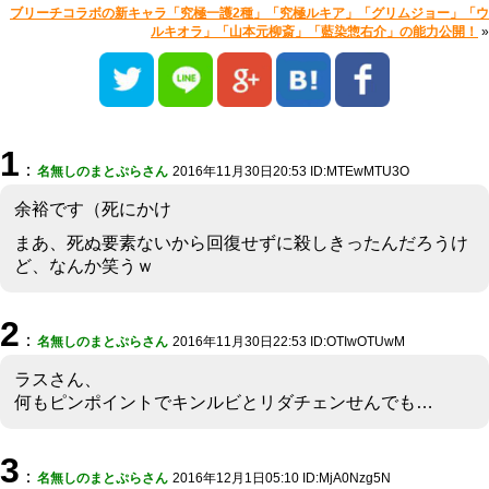
ブリーチコラボの新キャラ「究極一護2種」「究極ルキア」「グリムジョー」「ウ
ルキオラ」「山本元柳斎」「藍染惣右介」の能力公開！
»
1
：
名無しのまとぷらさん
2016年11月30日20:53 ID:MTEwMTU3O
余裕です（死にかけ
まあ、死ぬ要素ないから回復せずに殺しきったんだろうけ
ど、なんか笑うｗ
2
：
名無しのまとぷらさん
2016年11月30日22:53 ID:OTIwOTUwM
ラスさん、
何もピンポイントでキンルビとリダチェンせんでも…
3
：
名無しのまとぷらさん
2016年12月1日05:10 ID:MjA0Nzg5N