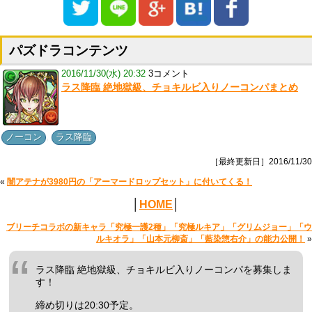
パズドラコンテンツ
2016/11/30(水) 20:32
3コメント
ラス降臨 絶地獄級、チョキルビ入りノーコンパまとめ
,
ノーコン
ラス降臨
［最終更新日］2016/11/30
«
闇アテナが3980円の「アーマードロップセット」に付いてくる！
│
HOME
│
ブリーチコラボの新キャラ「究極一護2種」「究極ルキア」「グリムジョー」「ウ
ルキオラ」「山本元柳斎」「藍染惣右介」の能力公開！
»
ラス降臨 絶地獄級、チョキルビ入りノーコンパを募集しま
す！
締め切りは20:30予定。