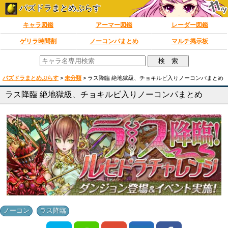
パズドラまとめぷらす
キャラ図鑑
アーマー図鑑
レーダー図鑑
ゲリラ時間割
ノーコンパまとめ
マルチ掲示板
パズドラまとめぷらす
>
未分類
>
ラス降臨 絶地獄級、チョキルビ入りノーコンパまとめ
ラス降臨 絶地獄級、チョキルビ入りノーコンパまとめ
,
ノーコン
ラス降臨