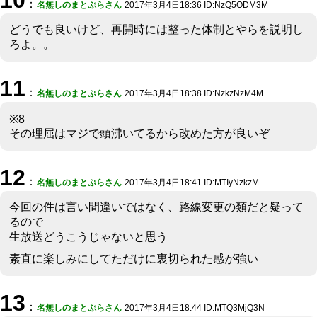
10
：
名無しのまとぷらさん
2017年3月4日18:36 ID:NzQ5ODM3M
どうでも良いけど、再開時には整った体制とやらを説明し
ろよ。。
11
：
名無しのまとぷらさん
2017年3月4日18:38 ID:NzkzNzM4M
※8
その理屈はマジで頭沸いてるから改めた方が良いぞ
12
：
名無しのまとぷらさん
2017年3月4日18:41 ID:MTIyNzkzM
今回の件は言い間違いではなく、路線変更の類だと疑って
るので
生放送どうこうじゃないと思う
素直に楽しみにしてただけに裏切られた感が強い
13
：
名無しのまとぷらさん
2017年3月4日18:44 ID:MTQ3MjQ3N