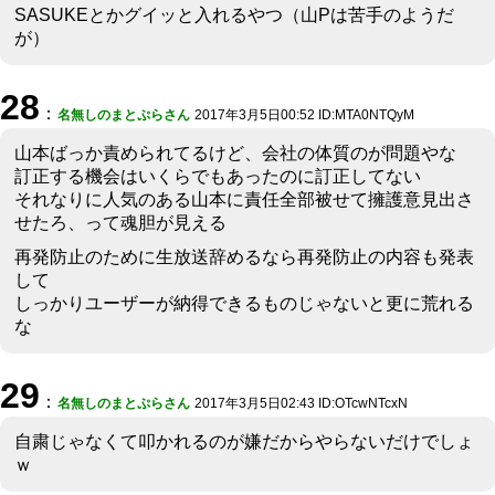
SASUKEとかグイッと入れるやつ（山Pは苦手のようだ
が）
28
：
名無しのまとぷらさん
2017年3月5日00:52 ID:MTA0NTQyM
山本ばっか責められてるけど、会社の体質のが問題やな
訂正する機会はいくらでもあったのに訂正してない
それなりに人気のある山本に責任全部被せて擁護意見出さ
せたろ、って魂胆が見える
再発防止のために生放送辞めるなら再発防止の内容も発表
して
しっかりユーザーが納得できるものじゃないと更に荒れる
な
29
：
名無しのまとぷらさん
2017年3月5日02:43 ID:OTcwNTcxN
自粛じゃなくて叩かれるのが嫌だからやらないだけでしょ
ｗ