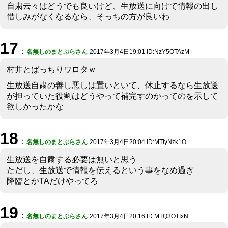
自粛云々はどうでも良いけど、生放送に向けて情報の出し
惜しみがなくなるなら、そっちの方が良いわ
17
：
名無しのまとぷらさん
2017年3月4日19:01 ID:NzY5OTAzM
村井とばっちりワロタｗ
生放送自粛の善し悪しは置いといて、休止するなら生放送
が担っていた役割はどうやって補完すのかってのを示して
欲しかったかな
18
：
名無しのまとぷらさん
2017年3月4日20:04 ID:MTIyNzk1O
生放送を自粛する必要は無いと思う
ただし、生放送で情報を伝えるという事をなめ過ぎ
降臨とかTAだけやってろ
19
：
名無しのまとぷらさん
2017年3月4日20:16 ID:MTQ3OTIxN