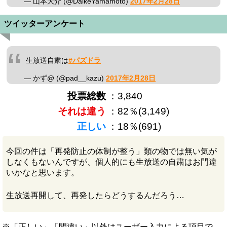
— 山本大介 (@DaikeYamamoto)
2017年2月28日
ツイッターアンケート
生放送自粛は
#パズドラ
— かず@ (@pad__kazu)
2017年2月28日
投票総数
：3,840
それは違う
：82％(3,149)
正しい
：18％(691)
今回の件は「再発防止の体制が整う」類の物では無い気が
しなくもないんですが、個人的にも生放送の自粛はお門違
いかなと思います。
生放送再開して、再発したらどうするんだろう…
※「正しい」「間違い」以外はユーザー入力による項目で