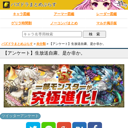
パズドラまとめぷらす
キャラ図鑑
アーマー図鑑
レーダー図鑑
ゲリラ時間割
ノーコンパまとめ
マルチ掲示板
パズドラまとめぷらす
>
未分類
>
【アンケート】生放送自粛、是か非か。
【アンケート】生放送自粛、是か非か。
ツイッターアンケート