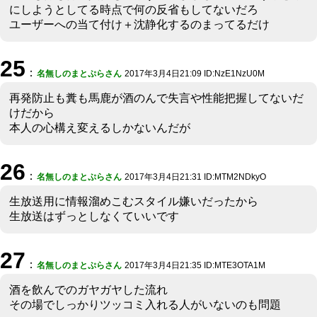
にしようとしてる時点で何の反省もしてないだろ
ユーザーへの当て付け＋沈静化するのまってるだけ
25
：
名無しのまとぷらさん
2017年3月4日21:09 ID:NzE1NzU0M
再発防止も糞も馬鹿が酒のんで失言や性能把握してないだ
けだから
本人の心構え変えるしかないんだが
26
：
名無しのまとぷらさん
2017年3月4日21:31 ID:MTM2NDkyO
生放送用に情報溜めこむスタイル嫌いだったから
生放送はずっとしなくていいです
27
：
名無しのまとぷらさん
2017年3月4日21:35 ID:MTE3OTA1M
酒を飲んでのガヤガヤした流れ
その場でしっかりツッコミ入れる人がいないのも問題