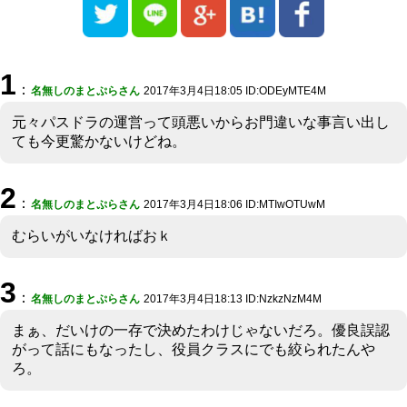
1
：
名無しのまとぷらさん
2017年3月4日18:05 ID:ODEyMTE4M
元々パスドラの運営って頭悪いからお門違いな事言い出し
ても今更驚かないけどね。
2
：
名無しのまとぷらさん
2017年3月4日18:06 ID:MTIwOTUwM
むらいがいなければおｋ
3
：
名無しのまとぷらさん
2017年3月4日18:13 ID:NzkzNzM4M
まぁ、だいけの一存で決めたわけじゃないだろ。優良誤認
がって話にもなったし、役員クラスにでも絞られたんや
ろ。