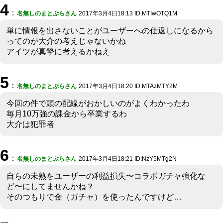
4
：
名無しのまとぷらさん
2017年3月4日18:13 ID:MTIwOTQ1M
単に情報を出さないことがユーザーへの仕返しになるから
ってのが大介の考えじゃないかね
アイツが真摯に考えるかねえ
5
：
名無しのまとぷらさん
2017年3月4日18:20 ID:MTAzMTY2M
今回の件で頭の配線がおかしいのがよくわかったわ
毎月10万強の課金から卒業するわ
大介は犯罪者
6
：
名無しのまとぷらさん
2017年3月4日18:21 ID:NzY5MTg2N
自らの未熟をユーザーの利益損失〜コラボガチャ強化な
ど〜にしてませんかね？
そのつもりで金（ガチャ）を使ったんですけど…