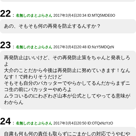
22
：
名無しのまとぷらさん
2017年3月4日20:34 ID:MTQ5MDE0O
あの、そもそも何の再発を防止するんすか？
23
：
名無しのまとぷらさん
2017年3月4日20:48 ID:NzY5MDQzN
再発防止はいいけど、その再発防止策をちゃんと発表しろ
よ
大介のことだから今後は再発防止に努めていきます！なん
なす！で終わりそうだけど
そもそも自分のバカッターでやらかしてるんだからまずニ
コ生の前にバカッターやめろよ
ムラコいるのにわざわざ山本が公式としてやってる意味が
わからん
24
：
名無しのまとぷらさん
2017年3月4日20:50 ID:OTQxNzYzO
自粛も何も何の責任も取らずにごまかしの対応でうやむや