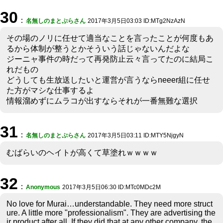
30
：
名無しのまとぷらさん
2017年3月5日03:03 ID:MTg2NzAzN
その場のノリに任せて適当なことを言ったことが何度もあ
るから体制が整うとかそういう話じゃないんだよな
ジーニャ事件の時だって再発防止云々言ってたのに結局こ
れだもの
どうしても生放送したいと運営が言うならneeer組に任せ
た方がマシな仕事するよ
情報溜めずにムラコが出すならそれが一番無難な選択
31
：
名無しのまとぷらさん
2017年3月5日03:11 ID:MTY5NjgyN
むばらいのヘイトが高くて草塗れｗｗｗｗ
32
：
Anonymous
2017年3月5日06:30 ID:MTc0MDc2M
No love for Murai…understandable. They need more struct
ure. A little more "professionalism". They are advertising the
ir product after all. If they did that at any other company, the