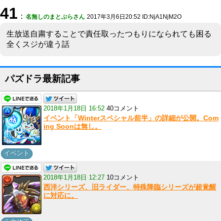
41
：
名無しのまとぷらさん
2017年3月6日20:52 ID:NjA1NjM2O
生放送自粛することで責任取ったつもりになられても困る
全くスジが違う話
パズドラ最新記事
2018年1月18日 16:52
40コメント
イベント「Winterスペシャル前半」の詳細が公開。Com
ing Soonは無し。
イベント
2018年1月18日 12:27
10コメント
西洋シリーズ、旧ライダー、特殊降臨シリーズが超覚醒
に対応に。