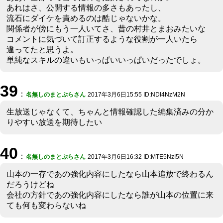
あれはさ、公開する情報の多さもあったし、
流石にダイケを責めるのは酷じゃないかな。
関係者が傍にもう一人いてさ、昔の村井とまおみたいな
コメントに気づいて訂正するような役割が一人いたら
違ってたと思うよ。
単純なスキルの違いもいっぱいいっぱいだったでしょ。
39
：
名無しのまとぷらさん
2017年3月6日15:55 ID:NDI4NzM2N
生放送じゃなくて、ちゃんと情報確認した編集済みの分か
りやすい放送を期待したい
40
：
名無しのまとぷらさん
2017年3月6日16:32 ID:MTE5NzI5N
山本の一存であの強化内容にしたなら山本追放で終わるん
だろうけどね
会社の方針であの強化内容にしたなら誰が山本の位置に来
ても何も変わらないね