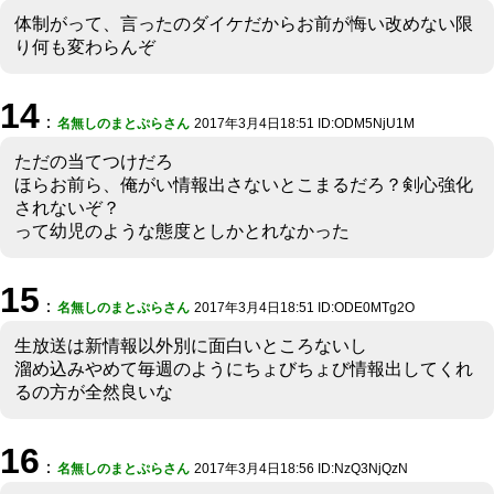
体制がって、言ったのダイケだからお前が悔い改めない限
り何も変わらんぞ
14
：
名無しのまとぷらさん
2017年3月4日18:51 ID:ODM5NjU1M
ただの当てつけだろ
ほらお前ら、俺がい情報出さないとこまるだろ？剣心強化
されないぞ？
って幼児のような態度としかとれなかった
15
：
名無しのまとぷらさん
2017年3月4日18:51 ID:ODE0MTg2O
生放送は新情報以外別に面白いところないし
溜め込みやめて毎週のようにちょびちょび情報出してくれ
るの方が全然良いな
16
：
名無しのまとぷらさん
2017年3月4日18:56 ID:NzQ3NjQzN