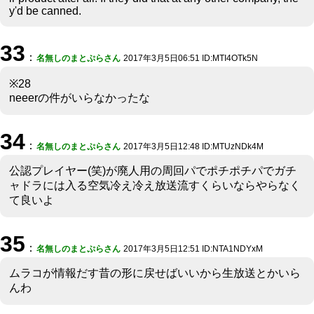
y'd be canned.
33
：
名無しのまとぷらさん
2017年3月5日06:51 ID:MTI4OTk5N
※28
neeerの件がいらなかったな
34
：
名無しのまとぷらさん
2017年3月5日12:48 ID:MTUzNDk4M
公認プレイヤー(笑)が廃人用の周回パでポチポチパでガチ
ャドラには入る空気冷え冷え放送流すくらいならやらなく
て良いよ
35
：
名無しのまとぷらさん
2017年3月5日12:51 ID:NTA1NDYxM
ムラコが情報だす昔の形に戻せばいいから生放送とかいら
んわ