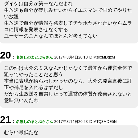
ダイケは自分が第一なんだよな
生放送も自分が楽しみたいからイエスマンで固めてやりた
い放題
生放送で自分が情報を発表してチヤホヤされたいからムラ
コに情報を発表させなくする
ユーザーのことなんてほとんど考えてない
20
：
名無しのまとぷらさん
2017年3月4日20:18 ID:MzkxMDgzM
この件は大介のミスなんかじゃなくて最初から運営全体で
狙ってやったことだと思う
本当に表現が紛らわしかったのなら、大介の発言直後に訂
正や補足を入れるはずだし
だから生放送を自粛したって運営の体質が改善されないと
意味無いんだわ
21
：
名無しのまとぷらさん
2017年3月4日20:23 ID:MTQ3MDE5N
むらい最低だな