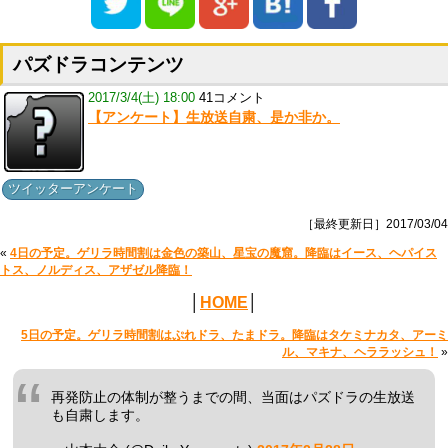
パズドラコンテンツ
2017/3/4(土) 18:00
41コメント
【アンケート】生放送自粛、是か非か。
ツイッターアンケート
［最終更新日］2017/03/04
«
4日の予定。ゲリラ時間割は金色の築山、星宝の魔窟。降臨はイース、ヘパイス
トス、ノルディス、アザゼル降臨！
│
HOME
│
5日の予定。ゲリラ時間割はぷれドラ、たまドラ。降臨はタケミナカタ、アーミ
ル、マキナ、ヘララッシュ！
»
再発防止の体制が整うまでの間、当面はパズドラの生放送
も自粛します。