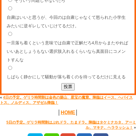
そういう問題じゃないだろ
自粛はいいと思うが、今回のは自粛じゃなくて怒られた小学生
みたいに逆ギレしていじけてるだけ。
一旦落ち着くという意味では自粛で正解だろ4月からまたやれば
いいあとしょうもない選択肢入れるくらいなら真面目にコメン
トすんな
しばらく静かにして騒動が落ち着くのを待ってるだけに見える
投票
«
4日の予定。ゲリラ時間割は金色の築山、星宝の魔窟。降臨はイース、ヘパイス
トス、ノルディス、アザゼル降臨！
│
HOME
│
5日の予定。ゲリラ時間割はぷれドラ、たまドラ。降臨はタケミナカタ、アーミ
ル、マキナ、ヘララッシュ！
»