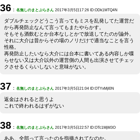
36
：
名無しのまとぷらさん
2017年3月5日17:26 ID:ODk1MTQ4N
ダブルチェックどうこう言ってもミスを乱発してた運営だ
から再発防止なんて言ってもまたやらかす。
そもそも酒飲むとか台本なしとかで放送してたのが論外。
それに大介は昔からその場のノリだけで適当なことを言う
性格。
再発防止したいなら大介には台本に書いてある内容しか喋
らせない又は大介以外の運営側の人間も出演させてチェッ
クさせるくらいしないと意味がない。
37
：
名無しのまとぷらさん
2017年3月5日21:04 ID:OTYxMjI0N
返金はされると思うよ
これで終われるはずがない
38
：
名無しのまとぷらさん
2017年3月5日22:57 ID:OTc1MjM3O
ああ、全部って言ったのを指摘されてなのか。