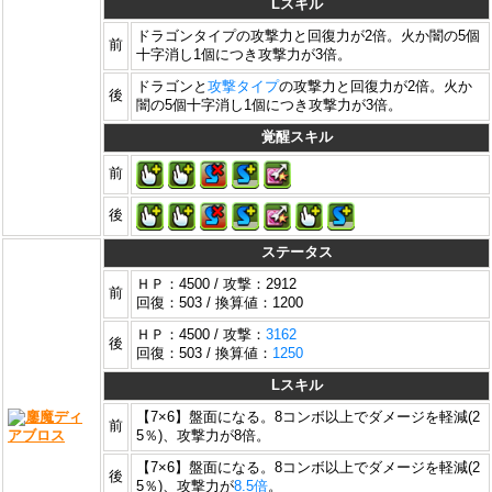
Lスキル
ドラゴンタイプの攻撃力と回復力が2倍。火か闇の5個
前
十字消し1個につき攻撃力が3倍。
ドラゴンと
攻撃タイプ
の攻撃力と回復力が2倍。火か
後
闇の5個十字消し1個につき攻撃力が3倍。
覚醒スキル
前
後
ステータス
ＨＰ：4500 / 攻撃：2912
前
回復：503 / 換算値：1200
ＨＰ：4500 / 攻撃：
3162
後
回復：503 / 換算値：
1250
Lスキル
【7×6】盤面になる。8コンボ以上でダメージを軽減(2
前
5％)、攻撃力が8倍。
【7×6】盤面になる。8コンボ以上でダメージを軽減(2
後
5％)、攻撃力が
8.5倍
。