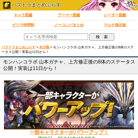
パズドラまとめぷらす
キャラ図鑑
アーマー図鑑
レーダー図鑑
ゲリラ時間割
ノーコンパまとめ
マルチ掲示板
パズドラまとめぷらす
>
未分類
>
モンハンコラボ 山本ガチャ、上方修正後の8体のステ
ータス公開！実装は11日から！
モンハンコラボ 山本ガチャ、上方修正後の8体のステータス
公開！実装は11日から！
一部キャラクターがパワーアップ！