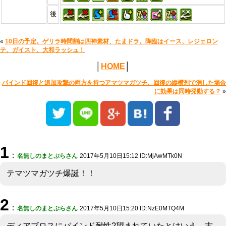
後
«
10日の予定。ゲリラ時間割は四神素材、たまドラ。降臨はイース、レジェロン
テ、ガイスト、大和ラッシュ！
│
HOME
│
バインド回復と追加攻撃の両方を持つアマツマガツチ、回復の縦横列で消した場合
に効果は同時発動する？
»
1
：
名無しのまとぷらさん
2017年5月10日15:12 ID:MjAwMTk0N
テマツマガツチ爆誕！！
2
：
名無しのまとぷらさん
2017年5月10日15:20 ID:NzE0MTQ4M
ディアブロスにバインド耐性?望まれていたとはいえ、古