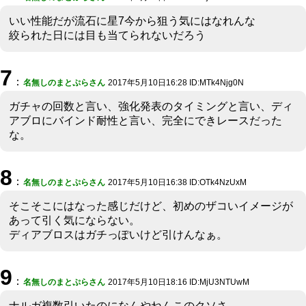
いい性能だが流石に星7今から狙う気にはなれんな
絞られた日には目も当てられないだろう
7
：
名無しのまとぷらさん
2017年5月10日16:28 ID:MTk4Njg0N
ガチャの回数と言い、強化発表のタイミングと言い、ディ
アブロにバインド耐性と言い、完全にできレースだった
な。
8
：
名無しのまとぷらさん
2017年5月10日16:38 ID:OTk4NzUxM
そこそこにはなった感じだけど、初めのザコいイメージが
あって引く気にならない。
ディアブロスはガチっぽいけど引けんなぁ。
9
：
名無しのまとぷらさん
2017年5月10日18:16 ID:MjU3NTUwM
ナルガ複数引いたのになんやねんこのクソさ