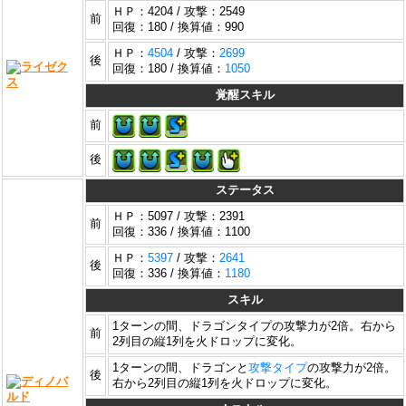
ＨＰ：4204 / 攻撃：2549
前
回復：180 / 換算値：990
ＨＰ：
4504
/ 攻撃：
2699
後
回復：180 / 換算値：
1050
覚醒スキル
前
後
ステータス
ＨＰ：5097 / 攻撃：2391
前
回復：336 / 換算値：1100
ＨＰ：
5397
/ 攻撃：
2641
後
回復：336 / 換算値：
1180
スキル
1ターンの間、ドラゴンタイプの攻撃力が2倍。右から
前
2列目の縦1列を火ドロップに変化。
1ターンの間、ドラゴンと
攻撃タイプ
の攻撃力が2倍。
後
右から2列目の縦1列を火ドロップに変化。