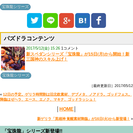
宝珠龍シリーズ
パズドラコンテンツ
2017/5/12(金) 15:26
1コメント
新スペダンシリーズ「宝珠龍」が15日(月)から開始！新
三国神のスキル上げ！
宝珠龍シリーズ
［最終更新日］2017/05/12
«
12日の予定。ゲリラ時間割は旧北欧素材、デブメタ、ノアドラ。ゴッドフェス。
降臨はゼヘラ、エース、エノク、マキナ、ゴッドラッシュ！
│
HOME
│
新ゲリラ「英雄神 覚醒素材降臨」が16日(火)から新登場！
»
「宝珠龍」シリーズ新登場!!