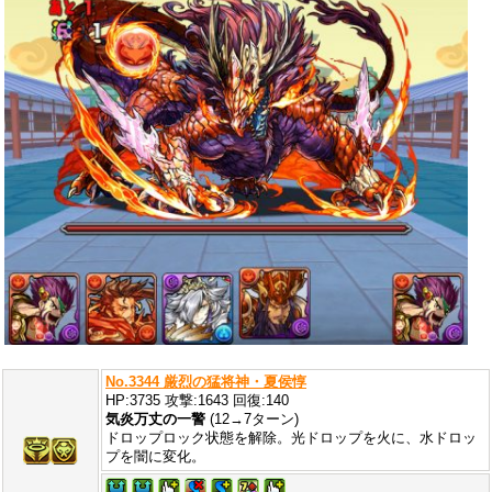
No.3344 厳烈の猛将神・夏侯惇
HP:3735 攻撃:1643 回復:140
気炎万丈の一警
(12→7ターン)
ドロップロック状態を解除。光ドロップを火に、水ドロッ
プを闇に変化。