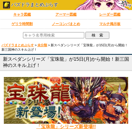
パズドラまとめぷらす
キャラ図鑑
アーマー図鑑
レーダー図鑑
ゲリラ時間割
ノーコンパまとめ
マルチ掲示板
パズドラまとめぷらす
>
未分類
>
新スペダンシリーズ「宝珠龍」が15日(月)から開始！
新三国神のスキル上げ！
新スペダンシリーズ「宝珠龍」が15日(月)から開始！新三国
神のスキル上げ！
「宝珠龍」シリーズ新登場!!