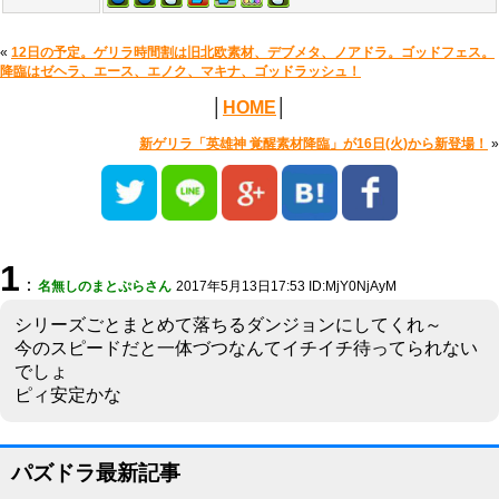
«
12日の予定。ゲリラ時間割は旧北欧素材、デブメタ、ノアドラ。ゴッドフェス。
降臨はゼヘラ、エース、エノク、マキナ、ゴッドラッシュ！
│
HOME
│
新ゲリラ「英雄神 覚醒素材降臨」が16日(火)から新登場！
»
1
：
名無しのまとぷらさん
2017年5月13日17:53 ID:MjY0NjAyM
シリーズごとまとめて落ちるダンジョンにしてくれ～
今のスピードだと一体づつなんてイチイチ待ってられない
でしょ
ピィ安定かな
パズドラ最新記事