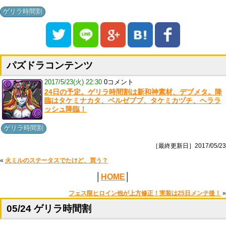
ゲリラ時間割
パズドラコンテンツ
2017/5/23(火) 22:30
0コメント
24日の予定。ゲリラ時間割は新和神素材、デブメタ。降
臨はタケミナカタ、ベルゼブブ、タケミカヅチ、ヘララ
ッシュ降臨！
ゲリラ時間割
［最終更新日］2017/05/23
«
火ミルのステータスでたけど、買う？
│
HOME
│
フェス限ヒロイン他が上方修正！実装は25日メンテ後！
»
05/24 ゲリラ時間割