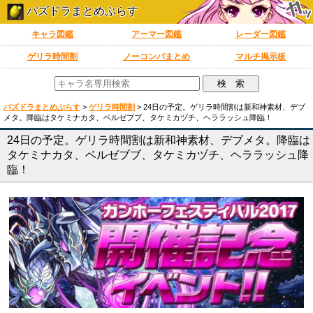
パズドラまとめぷらす
キャラ図鑑
アーマー図鑑
レーダー図鑑
ゲリラ時間割
ノーコンパまとめ
マルチ掲示板
パズドラまとめぷらす
>
ゲリラ時間割
>
24日の予定。ゲリラ時間割は新和神素材、デブ
メタ。降臨はタケミナカタ、ベルゼブブ、タケミカヅチ、ヘララッシュ降臨！
24日の予定。ゲリラ時間割は新和神素材、デブメタ。降臨は
タケミナカタ、ベルゼブブ、タケミカヅチ、ヘララッシュ降
臨！