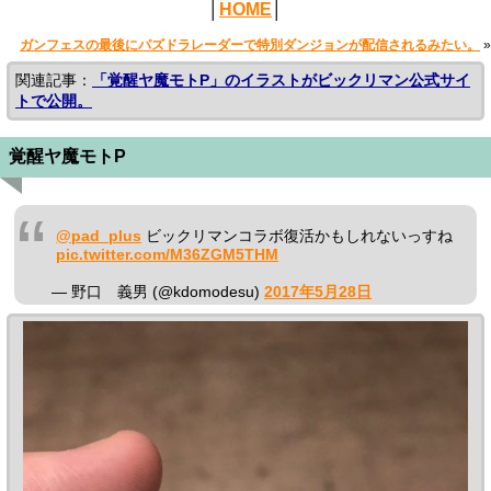
│
HOME
│
ガンフェスの最後にパズドラレーダーで特別ダンジョンが配信されるみたい。
»
関連記事：
「覚醒ヤ魔モトP」のイラストがビックリマン公式サイ
トで公開。
覚醒ヤ魔モトP
@pad_plus
ビックリマンコラボ復活かもしれないっすね
pic.twitter.com/M36ZGM5THM
— 野口 義男 (@kdomodesu)
2017年5月28日