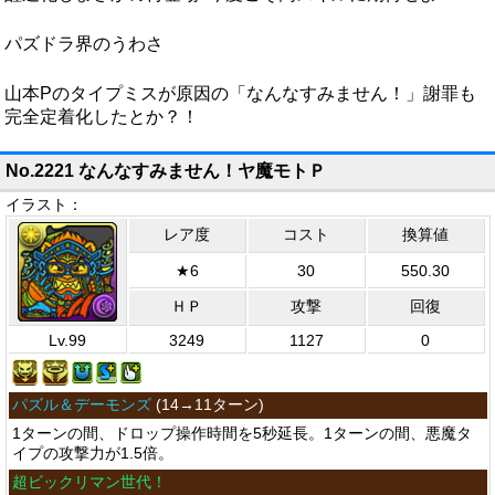
パズドラ界のうわさ
山本Pのタイプミスが原因の「なんなすみません！」謝罪も
完全定着化したとか？！
No.2221 なんなすみません！ヤ魔モトＰ
イラスト：
レア度
コスト
換算値
★6
30
550.30
ＨＰ
攻撃
回復
Lv.99
3249
1127
0
パズル＆デーモンズ
(
14→11ターン
)
1ターンの間、ドロップ操作時間を5秒延長。1ターンの間、悪魔タ
イプの攻撃力が1.5倍。
超ビックリマン世代！