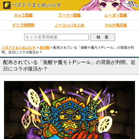
パズドラまとめぷらす
キャラ図鑑
アーマー図鑑
レーダー図鑑
ゲリラ時間割
ノーコンパまとめ
マルチ掲示板
パズドラまとめぷらす
>
未分類
>
配布されている「覚醒ヤ魔モトPシール」の背面が判
明。近日にコラボ復活か？
配布されている「覚醒ヤ魔モトPシール」の背面が判明。近
日にコラボ復活か？