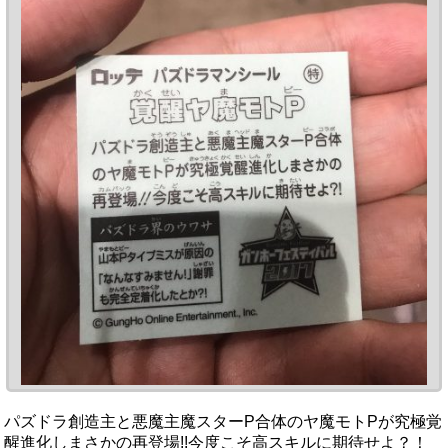
パズドラ創造主と悪魔主魔スターP合体のヤ魔モトPが究極覚
醒進化しまさかの再登場!!今度こそ高スキルに期待せよ？！