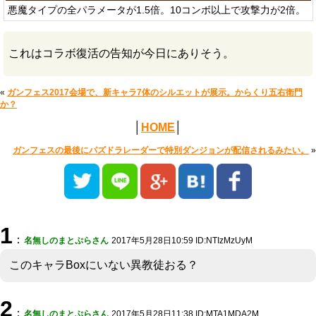
悪魔タイプの全パラメータが1.5倍。10コンボ以上で攻撃力が2倍。
これはコラボ復活の告知が今日にありそう。
«
ガンフェス2017会場で、新キャラ7体のシルエットが展示。からくり五右衛門
か？
│
HOME
│
ガンフェスの最後にパズドラレーダーで特別ダンジョンが配信されるみたい。
»
1
：
名無しのまとぷらさん
2017年5月28日10:59 ID:NTIzMzUyM
このキャラBoxにいない異教徒おる？
2
：
名無しのまとぷらさん
2017年5月28日11:38 ID:MTA1MDA2M