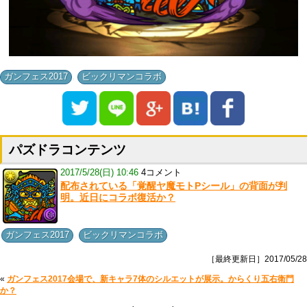
,
ガンフェス2017
ビックリマンコラボ
パズドラコンテンツ
2017/5/28(日) 10:46
4コメント
配布されている「覚醒ヤ魔モトPシール」の背面が判
明。近日にコラボ復活か？
,
ガンフェス2017
ビックリマンコラボ
［最終更新日］2017/05/28
«
ガンフェス2017会場で、新キャラ7体のシルエットが展示。からくり五右衛門
か？