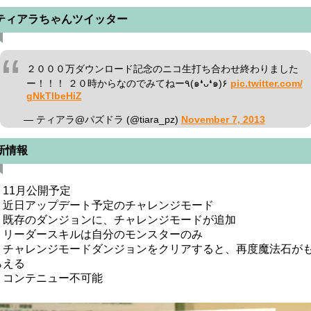
ティアラちゃんツイッター
２０００万ダウンロード記念のニコ生打ち合わせ終わりました
ー！！！ ２０時からなのでみてねー٩(๑❛ᴗ❛๑)۶
pic.twitter.com/
gNkTlbeHiZ
— ティアラ@パズドラ (@tiara_pz)
November 7, 2013
新情報
・11月公開予定
・近日アップデート予定のチャレンジモード
既存のダンジョンに、チャレンジモードが追加
リーダースキルは自分のモンスターのみ
チャレンジモードダンジョンをクリアすると、再度魔法石が
らえる
コンテニュー不可能