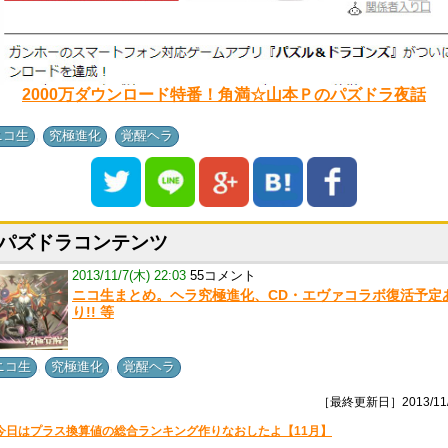
2000万ダウンロード特番！角満☆山本Ｐのパズドラ夜話
,
,
ニコ生
究極進化
覚醒ヘラ
パズドラコンテンツ
2013/11/7(木) 22:03
55コメント
ニコ生まとめ。ヘラ究極進化、CD・エヴァコラボ復活予定
り!! 等
,
,
ニコ生
究極進化
覚醒ヘラ
［最終更新日］2013/11/
今日はプラス換算値の総合ランキング作りなおしたよ【11月】