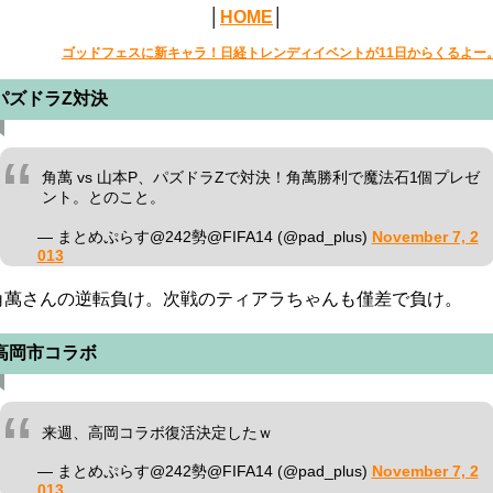
│
HOME
│
ゴッドフェスに新キャラ！日経トレンディイベントが11日からくるよー
パズドラZ対決
角萬 vs 山本P、パズドラZで対決！角萬勝利で魔法石1個プレゼ
ント。とのこと。
— まとめぷらす@242勢@FIFA14 (@pad_plus)
November 7, 2
013
角萬さんの逆転負け。次戦のティアラちゃんも僅差で負け。
高岡市コラボ
来週、高岡コラボ復活決定したｗ
— まとめぷらす@242勢@FIFA14 (@pad_plus)
November 7, 2
013