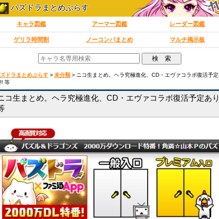
パズドラまとめぷらす
キャラ図鑑
アーマー図鑑
レーダー図鑑
ゲリラ時間割
ノーコンパまとめ
マルチ掲示板
ズドラまとめぷらす
>
未分類
>
ニコ生まとめ。ヘラ究極進化、CD・エヴァコラボ復活予定
!! 等
ニコ生まとめ。ヘラ究極進化、CD・エヴァコラボ復活予定あり!
等