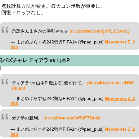
・点数計算方法が変更。最大コンボ数が重要に。
・回復ドロップなし。
角萬さんまさかの勝利ｗｗｗ
pic.twitter.com/goYLJDvoxQ
— まとめぷらす@242勢@FIFA14 (@pad_plus)
November 7, 2
013
旧パズチャレ ティアラ vs 山本P
ティアラ vs 山本P 魔法石1個かけて。
pic.twitter.com/LuNW3
Ck3n3
— まとめぷらす@242勢@FIFA14 (@pad_plus)
November 7, 2
013
ガチ勢の勝利。
pic.twitter.com/sfStF77m6n
— まとめぷらす@242勢@FIFA14 (@pad_plus)
November 7, 2
013