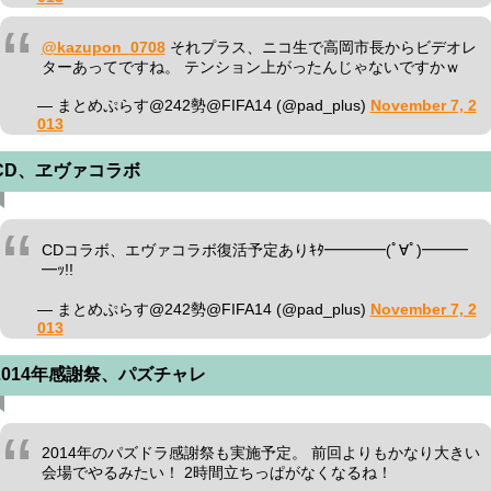
@kazupon_0708
それプラス、ニコ生で高岡市長からビデオレ
ターあってですね。 テンション上がったんじゃないですかｗ
— まとめぷらす@242勢@FIFA14 (@pad_plus)
November 7, 2
013
CD、ヱヴァコラボ
CDコラボ、エヴァコラボ復活予定ありｷﾀ━━━━(ﾟ∀ﾟ)━━━
━ｯ!!
— まとめぷらす@242勢@FIFA14 (@pad_plus)
November 7, 2
013
2014年感謝祭、パズチャレ
2014年のパズドラ感謝祭も実施予定。 前回よりもかなり大きい
会場でやるみたい！ 2時間立ちっぱがなくなるね！