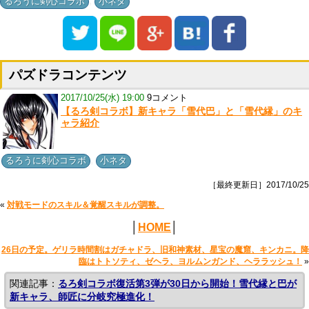
,
るろうに剣心コラボ
小ネタ
パズドラコンテンツ
2017/10/25(水) 19:00
9コメント
【るろ剣コラボ】新キャラ「雪代巴」と「雪代縁」のキ
ャラ紹介
,
るろうに剣心コラボ
小ネタ
［最終更新日］2017/10/25
«
対戦モードのスキル＆覚醒スキルが調整。
│
HOME
│
26日の予定。ゲリラ時間割はガチャドラ、旧和神素材、星宝の魔窟、キンカニ。降
臨はトトソティ、ゼヘラ、ヨルムンガンド、ヘララッシュ！
»
関連記事：
るろ剣コラボ復活第3弾が30日から開始！雪代縁と巴が
新キャラ、師匠に分岐究極進化！