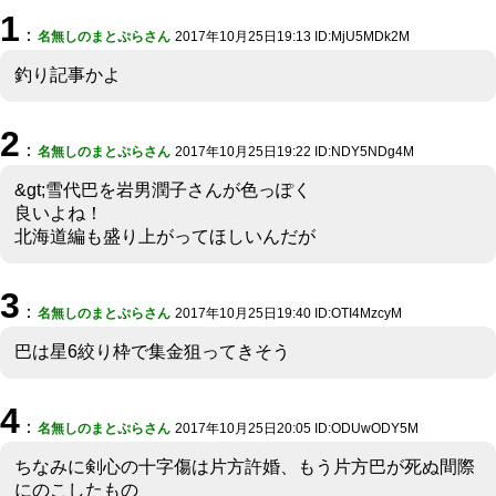
1
：
名無しのまとぷらさん
2017年10月25日19:13 ID:MjU5MDk2M
釣り記事かよ
2
：
名無しのまとぷらさん
2017年10月25日19:22 ID:NDY5NDg4M
&gt;雪代巴を岩男潤子さんが色っぽく
良いよね！
北海道編も盛り上がってほしいんだが
3
：
名無しのまとぷらさん
2017年10月25日19:40 ID:OTI4MzcyM
巴は星6絞り枠で集金狙ってきそう
4
：
名無しのまとぷらさん
2017年10月25日20:05 ID:ODUwODY5M
ちなみに剣心の十字傷は片方許婚、もう片方巴が死ぬ間際
にのこしたもの