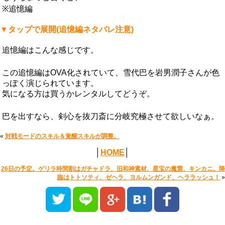
※追憶編
▼タップで展開(追憶編ネタバレ注意)
追憶編はこんな感じです。
この追憶編はOVA化されていて、雪代巴を岩男潤子さんが色
っぽく演じられています。
気になる方は買うかレンタルしてどうぞ。
巴を出すなら、剣心を抜刀斎に分岐究極させて欲しいなぁ。
«
対戦モードのスキル＆覚醒スキルが調整。
│
HOME
│
26日の予定。ゲリラ時間割はガチャドラ、旧和神素材、星宝の魔窟、キンカニ。降
臨はトトソティ、ゼヘラ、ヨルムンガンド、ヘララッシュ！
»