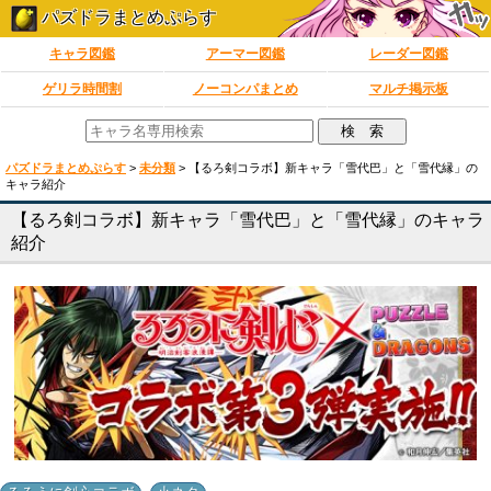
パズドラまとめぷらす
キャラ図鑑
アーマー図鑑
レーダー図鑑
ゲリラ時間割
ノーコンパまとめ
マルチ掲示板
パズドラまとめぷらす
>
未分類
>
【るろ剣コラボ】新キャラ「雪代巴」と「雪代縁」の
キャラ紹介
【るろ剣コラボ】新キャラ「雪代巴」と「雪代縁」のキャラ
紹介