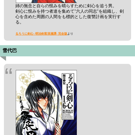
姉の無念と自らの恨みを晴らすために剣心を追う男。
剣心に恨みを持つ者達を集めて”六人の同志”を組織し、剣
心を含めた周囲の人間をも標的とした復讐計画を実行す
る。
るろうに剣心 -明治剣客浪漫譚- 完全版
より
雪代巴