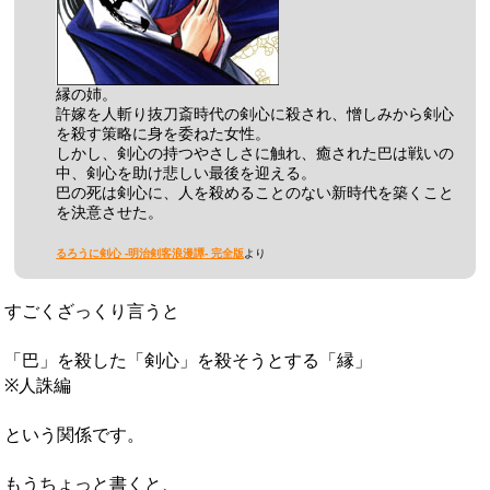
縁の姉。
許嫁を人斬り抜刀斎時代の剣心に殺され、憎しみから剣心
を殺す策略に身を委ねた女性。
しかし、剣心の持つやさしさに触れ、癒された巴は戦いの
中、剣心を助け悲しい最後を迎える。
巴の死は剣心に、人を殺めることのない新時代を築くこと
を決意させた。
るろうに剣心 -明治剣客浪漫譚- 完全版
より
すごくざっくり言うと
「巴」を殺した「剣心」を殺そうとする「縁」
※人誅編
という関係です。
もうちょっと書くと、