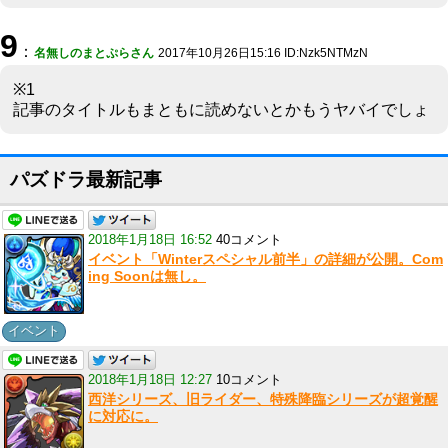
9
：
名無しのまとぷらさん
2017年10月26日15:16 ID:Nzk5NTMzN
※1
記事のタイトルもまともに読めないとかもうヤバイでしょ
パズドラ最新記事
2018年1月18日 16:52
40コメント
イベント「Winterスペシャル前半」の詳細が公開。Com
ing Soonは無し。
イベント
2018年1月18日 12:27
10コメント
西洋シリーズ、旧ライダー、特殊降臨シリーズが超覚醒
に対応に。