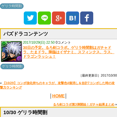
ゲリラ時間割
パズドラコンテンツ
2017/10/29(日) 22:50
0コメント
30日の予定。るろ剣コラボ。ゲリラ時間割はガチャド
ラ、たまドラ。降臨はイザナミ、スフィンクス、ラス、
ドラゴンラッシュ！
ゲリラ時間割
［最終更新日］2017/10/30
«
【10/29】コンボ強化持ちのキャラが、攻撃色4個消し＆合計7コンボした時の攻
撃力ランキング
│
HOME
│
るろ剣コラボ第3弾開始！ガチャ結果まとめ
»
10/30 ゲリラ時間割