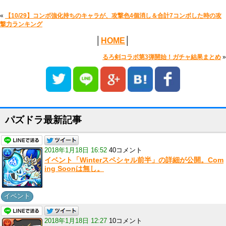
«
【10/29】コンボ強化持ちのキャラが、攻撃色4個消し＆合計7コンボした時の攻
撃力ランキング
│
HOME
│
るろ剣コラボ第3弾開始！ガチャ結果まとめ
»
パズドラ最新記事
2018年1月18日 16:52
40コメント
イベント「Winterスペシャル前半」の詳細が公開。Com
ing Soonは無し。
イベント
2018年1月18日 12:27
10コメント