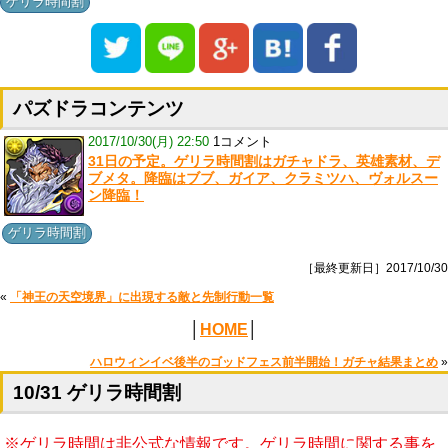
ゲリラ時間割
パズドラコンテンツ
2017/10/30(月) 22:50
1コメント
31日の予定。ゲリラ時間割はガチャドラ、英雄素材、デ
ブメタ。降臨はブブ、ガイア、クラミツハ、ヴォルスー
ン降臨！
ゲリラ時間割
［最終更新日］2017/10/30
«
「神王の天空境界」に出現する敵と先制行動一覧
│
HOME
│
ハロウィンイベ後半のゴッドフェス前半開始！ガチャ結果まとめ
»
10/31 ゲリラ時間割
※ゲリラ時間は非公式な情報です。ゲリラ時間に関する事を