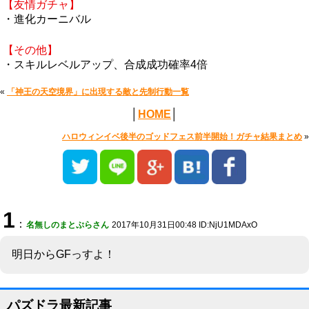
【友情ガチャ】
・進化カーニバル
【その他】
・スキルレベルアップ、合成成功確率4倍
«
「神王の天空境界」に出現する敵と先制行動一覧
│
HOME
│
ハロウィンイベ後半のゴッドフェス前半開始！ガチャ結果まとめ
»
1
：
名無しのまとぷらさん
2017年10月31日00:48 ID:NjU1MDAxO
明日からGFっすよ！
パズドラ最新記事