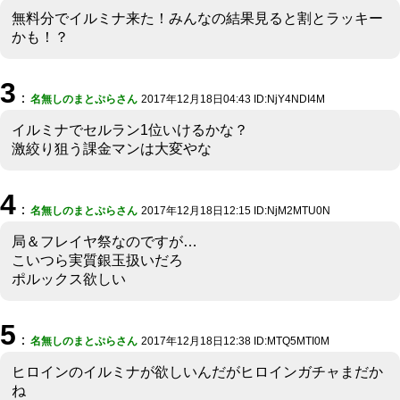
無料分でイルミナ来た！みんなの結果見ると割とラッキー
かも！？
3
：
名無しのまとぷらさん
2017年12月18日04:43 ID:NjY4NDI4M
イルミナでセルラン1位いけるかな？
激絞り狙う課金マンは大変やな
4
：
名無しのまとぷらさん
2017年12月18日12:15 ID:NjM2MTU0N
局＆フレイヤ祭なのですが…
こいつら実質銀玉扱いだろ
ポルックス欲しい
5
：
名無しのまとぷらさん
2017年12月18日12:38 ID:MTQ5MTI0M
ヒロインのイルミナが欲しいんだがヒロインガチャまだか
ね