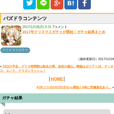
パズドラコンテンツ
2017/12/18(月) 0:31
7コメント
2017年クリスマスガチャが開始！ガチャ結果まとめ
クリスマスガチャ
［最終更新日］2017/12/18
«
18日の予定。ゲリラ時間割は転生の間、金色の築山。降臨はガイア＋30、ディオ
ス、エノク、ドラゴンラッシュ！
│
HOME
│
KOFコラボが25日(月)から開始！6体に究極進化あり。
»
ガチャ結果