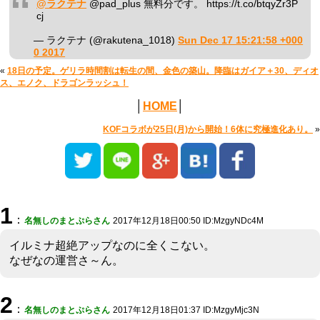
@ラクテナ
@pad_plus 無料分です。 https://t.co/btqyZr3P
cj
— ラクテナ (@rakutena_1018)
Sun Dec 17 15:21:58 +000
0 2017
«
18日の予定。ゲリラ時間割は転生の間、金色の築山。降臨はガイア＋30、ディオ
ス、エノク、ドラゴンラッシュ！
│
HOME
│
KOFコラボが25日(月)から開始！6体に究極進化あり。
»
1
：
名無しのまとぷらさん
2017年12月18日00:50 ID:MzgyNDc4M
イルミナ超絶アップなのに全くこない。
なぜなの運営さ～ん。
2
：
名無しのまとぷらさん
2017年12月18日01:37 ID:MzgyMjc3N