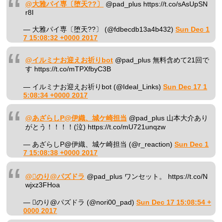
@大雅パイ専〔堕天??〕
@pad_plus https://t.co/sAsUpSN
r8I
— 大雅パイ専〔堕天??〕 (@fdbecdb13a4b432)
Sun Dec 1
7 15:08:32 +0000 2017
@イルミナお迎えお祈りbot
@pad_plus 無料含めて21回で
す https://t.co/mTPXfbyC3B
— イルミナお迎えお祈りbot (@Ideal_Links)
Sun Dec 17 1
5:08:34 +0000 2017
@あざらしP@伊織、城ケ崎担当
@pad_plus 山本大介あり
がとう！！！！(泣) https://t.co/mU721unqzw
— あざらしP@伊織、城ケ崎担当 (@r_reaction)
Sun Dec 1
7 15:08:38 +0000 2017
@のり@パズドラ
@pad_plus ワンセット。 https://t.co/N
wjxz3FHoa
— のり@パズドラ (@nori00_pad)
Sun Dec 17 15:08:54 +
0000 2017