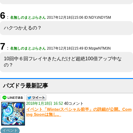
6
：
名無しのまとぷらさん
2017年12月18日15:06 ID:NDYzNDY5M
ハクつかえるの？
7
：
名無しのまとぷらさん
2017年12月18日15:49 ID:MzgwNTM3N
10回中６回フレイヤきたんだけど超絶100倍アップ中な
の？
パズドラ最新記事
2018年1月18日 16:52
40コメント
イベント「Winterスペシャル前半」の詳細が公開。Com
ing Soonは無し。
イベント