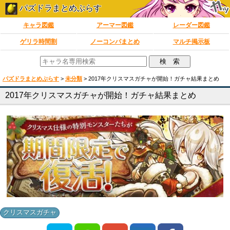
パズドラまとめぷらす
キャラ図鑑
アーマー図鑑
レーダー図鑑
ゲリラ時間割
ノーコンパまとめ
マルチ掲示板
パズドラまとめぷらす
>
未分類
>
2017年クリスマスガチャが開始！ガチャ結果まとめ
2017年クリスマスガチャが開始！ガチャ結果まとめ
クリスマスガチャ