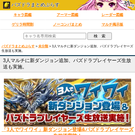
パズドラまとめぷらす
キャラ図鑑
アーマー図鑑
レーダー図鑑
ゲリラ時間割
ノーコンパまとめ
マルチ掲示板
パズドラまとめぷらす
>
未分類
>
3人マルチに新ダンジョン追加、パズドラプレイヤーズ
生放送も実施。
3人マルチに新ダンジョン追加、パズドラプレイヤーズ生放
送も実施。
「3人でワイワイ」新ダンジョン登場&パズドラプレイヤーズ