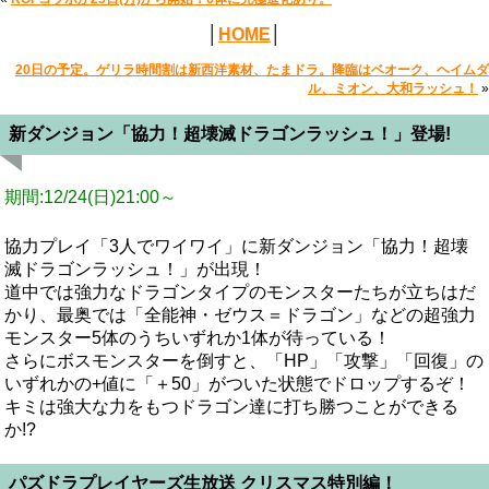
│
HOME
│
20日の予定。ゲリラ時間割は新西洋素材、たまドラ。降臨はベオーク、ヘイムダ
ル、ミオン、大和ラッシュ！
»
新ダンジョン「協力！超壊滅ドラゴンラッシュ！」登場!
期間:12/24(日)21:00～
協力プレイ「3人でワイワイ」に新ダンジョン「協力！超壊
滅ドラゴンラッシュ！」が出現！
道中では強力なドラゴンタイプのモンスターたちが立ちはだ
かり、最奥では「全能神・ゼウス＝ドラゴン」などの超強力
モンスター5体のうちいずれか1体が待っている！
さらにボスモンスターを倒すと、「HP」「攻撃」「回復」の
いずれかの+値に「＋50」がついた状態でドロップするぞ！
キミは強大な力をもつドラゴン達に打ち勝つことができる
か!?
パズドラプレイヤーズ生放送 クリスマス特別編！