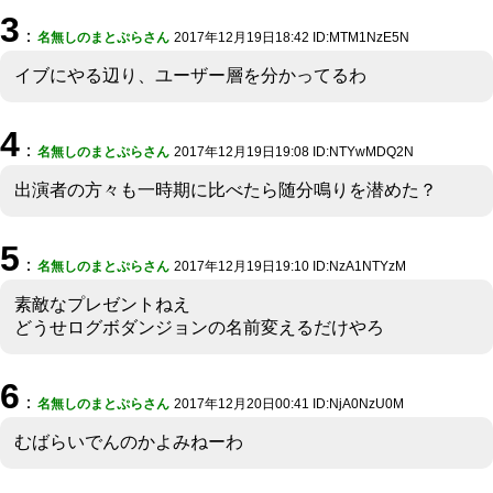
3
：
名無しのまとぷらさん
2017年12月19日18:42 ID:MTM1NzE5N
イブにやる辺り、ユーザー層を分かってるわ
4
：
名無しのまとぷらさん
2017年12月19日19:08 ID:NTYwMDQ2N
出演者の方々も一時期に比べたら随分鳴りを潜めた？
5
：
名無しのまとぷらさん
2017年12月19日19:10 ID:NzA1NTYzM
素敵なプレゼントねえ
どうせログボダンジョンの名前変えるだけやろ
6
：
名無しのまとぷらさん
2017年12月20日00:41 ID:NjA0NzU0M
むばらいでんのかよみねーわ