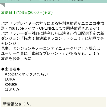
放送日:12/24(日)20:00～(予定)
パズドラプレイヤーの方々による特別生放送がニコニコ生放
送・YouTubeライブ・OPENREC.tvで同時放送されるぞ！
パズドラレーダー対戦に勝利した出演者が当日配信予定の新
ダンジョン「協力！超壊滅ドラゴンラッシュ！」に初見でチ
ャレンジ！
見事、ダンジョンをノーコンティニュークリアした場合は、
ユーザー全員に「素敵なプレゼント」があるかも……！？
放送をお楽しみに!!
◆出演者◆
・AppBank マックスむらい
・LUKA
・kosuke
・ぱぷりか
新情報なさそう。