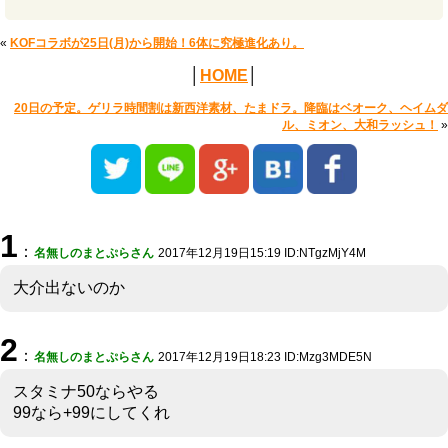
«
KOFコラボが25日(月)から開始！6体に究極進化あり。
│
HOME
│
20日の予定。ゲリラ時間割は新西洋素材、たまドラ。降臨はベオーク、ヘイムダ
ル、ミオン、大和ラッシュ！
»
1
：
名無しのまとぷらさん
2017年12月19日15:19 ID:NTgzMjY4M
大介出ないのか
2
：
名無しのまとぷらさん
2017年12月19日18:23 ID:Mzg3MDE5N
スタミナ50ならやる
99なら+99にしてくれ