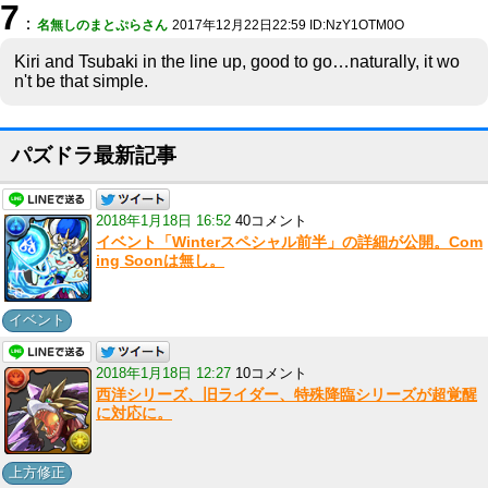
7
：
名無しのまとぷらさん
2017年12月22日22:59 ID:NzY1OTM0O
Kiri and Tsubaki in the line up, good to go…naturally, it wo
n't be that simple.
パズドラ最新記事
2018年1月18日 16:52
40コメント
イベント「Winterスペシャル前半」の詳細が公開。Com
ing Soonは無し。
イベント
2018年1月18日 12:27
10コメント
西洋シリーズ、旧ライダー、特殊降臨シリーズが超覚醒
に対応に。
上方修正