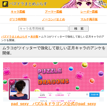
パズドラまとめぷらす
キャラ図鑑
アーマー図鑑
レーダー図鑑
ゲリラ時間割
ノーコンパまとめ
マルチ掲示板
パズドラまとめぷらす
>
未分類
>
ムラコがツイッターで強化して欲しい正月キャラのア
ンケを開催。
ムラコがツイッターで強化して欲しい正月キャラのアンケを
開催。
pad_sexy パズル＆ドラゴンズ公式@pad_sexy