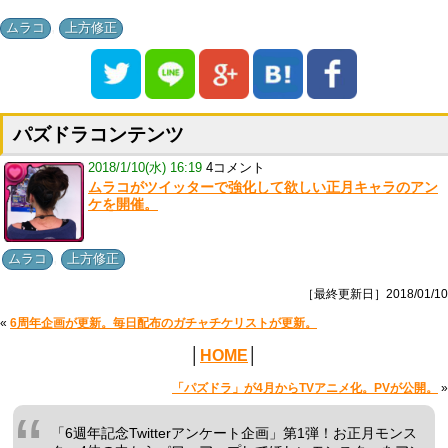
,
ムラコ
上方修正
パズドラコンテンツ
2018/1/10(水) 16:19
4コメント
ムラコがツイッターで強化して欲しい正月キャラのアン
ケを開催。
,
ムラコ
上方修正
［最終更新日］2018/01/10
«
6周年企画が更新。毎日配布のガチャチケリストが更新。
│
HOME
│
「パズドラ」が4月からTVアニメ化。PVが公開。
»
「6週年記念Twitterアンケート企画」第1弾！お正月モンス