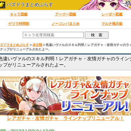
パズドラまとめぷらす
キャラ図鑑
アーマー図鑑
レーダー図鑑
ゲリラ時間割
ノーコンパまとめ
マルチ掲示板
ズドラまとめぷらす
>
未分類
>
色違いヴァルのスキル判明！レアガチャ・友情ガチャのラ
ナップがリニューアルされたよー。
色違いヴァルのスキル判明！レアガチャ・友情ガチャのライン
ップがリニューアルされたよー。
レアガチャ・友情ガチャ ラインナップリニューアル！