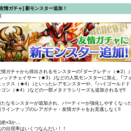
[友情ガチャ] 新モンスター追加！
友情ガチャから排出されるモンスターの｢ダークレディ（★2）｣
｢レッドチェイサー（★3）｣などの人気モンスターに加え、｢フ
ニックス（★4）｣といったレアモンスターや、｢ハイゴールドド
ラゴン（★4）｣などの一部メタドラシリーズも追加されるぞ!!
新たなモンスターが追加され、パーティーが強化しやすくなっ
新ラインナップのレアガチャ・友情ガチャをお見逃しなく!!
超絶×3か…
元の出現率はいくつなんだい！！