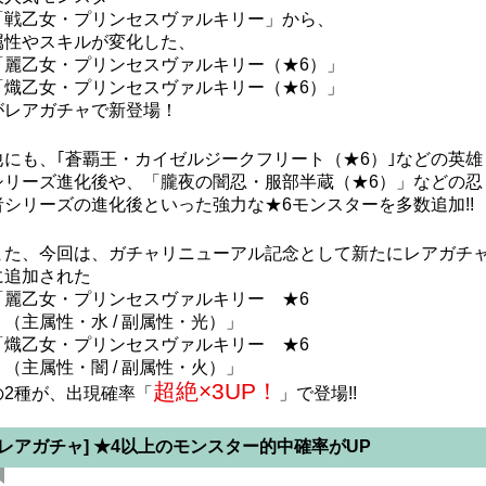
「戦乙女・プリンセスヴァルキリー」から、
属性やスキルが変化した、
「麗乙女・プリンセスヴァルキリー（★6）」
「熾乙女・プリンセスヴァルキリー（★6）」
がレアガチャで新登場！
他にも、｢蒼覇王・カイゼルジークフリート（★6）｣などの英雄
シリーズ進化後や、「朧夜の闇忍・服部半蔵（★6）」などの忍
者シリーズの進化後といった強力な★6モンスターを多数追加!!
また、今回は、ガチャリニューアル記念として新たにレアガチ
に追加された
「麗乙女・プリンセスヴァルキリー ★6
（主属性・水 / 副属性・光）」
「熾乙女・プリンセスヴァルキリー ★6
（主属性・闇 / 副属性・火）」
超絶×3UP！
の2種が、出現確率「
」で登場!!
[レアガチャ] ★4以上のモンスター的中確率がUP