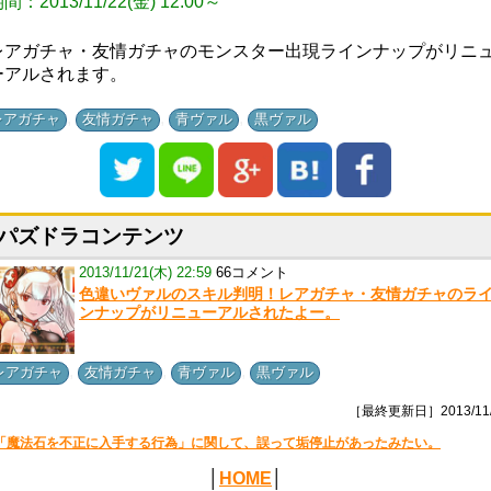
間：2013/11/22(金) 12:00～
レアガチャ・友情ガチャのモンスター出現ラインナップがリニ
ーアルされます。
,
,
,
レアガチャ
友情ガチャ
青ヴァル
黒ヴァル
パズドラコンテンツ
2013/11/21(木) 22:59
66コメント
色違いヴァルのスキル判明！レアガチャ・友情ガチャのラ
ンナップがリニューアルされたよー。
,
,
,
レアガチャ
友情ガチャ
青ヴァル
黒ヴァル
［最終更新日］2013/11/
「魔法石を不正に入手する行為」に関して、誤って垢停止があったみたい。
│
HOME
│