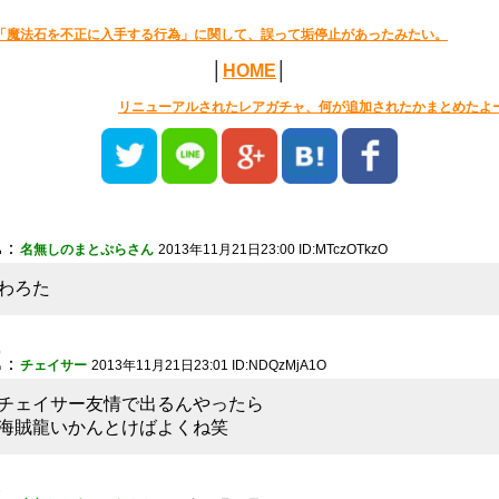
「魔法石を不正に入手する行為」に関して、誤って垢停止があったみたい。
│
HOME
│
リニューアルされたレアガチャ、何が追加されたかまとめたよ
1
：
名無しのまとぷらさん
2013年11月21日23:00 ID:MTczOTkzO
わろた
2
：
チェイサー
2013年11月21日23:01 ID:NDQzMjA1O
チェイサー友情で出るんやったら
海賊龍いかんとけばよくね笑
3