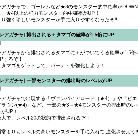
レアガチャで、ゴーレムなど★3のモンスター的中確率がDOWN
し、★4以上の強力モンスター的中確率がUP！
より強く珍しいモンスターが手に入りやすくなったぞ!!
[レアガチャ] 排出される＋タマゴの確率が1.5倍にUP
レアガチャから排出されるタマゴに＋がついてくる確率が1.5倍
UPするぞ！
＋タマゴをゲットして、パーティを強化しよう！
[レアガチャ] 一部モンスターの排出時のレベルがUP
レアガチャで出現する「ヴァンパイアロード（★4）」や「ピエ
ドラウン(★4)」など、一部の★3～★4モンスターの排出時のレ
ルがUP！
最大で、レベル20の状態で排出されるぞ！
通常よりもレベルの高いモンスターを手に入れて 進化させよう!!