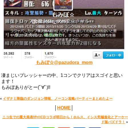
もみぽ☆@pazudora_mom
凄まじいプレッシャーの中、1コンでクリアはスゴイと思い
ます！
もみぽありがとー(ﾟ∀ﾟ)!!
«
イザナミ降臨のダンジョン情報、ノーコン攻略パーティーまとめたよー
│
HOME
│
ニコ生での重大発表ｷﾀｯ!!CDコラボ明日から！ホルス、イシス究極進化とアーケー
ド版パズドラ！
»