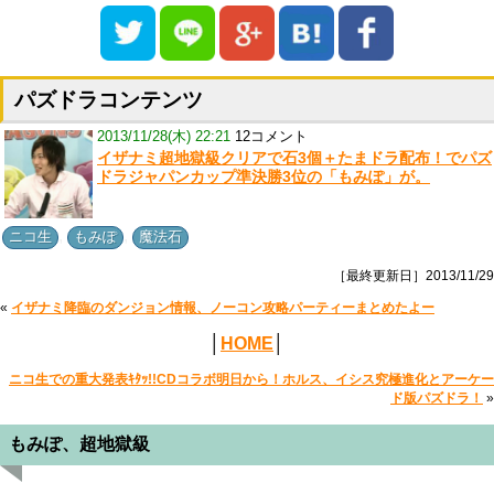
パズドラコンテンツ
2013/11/28(木) 22:21
12コメント
イザナミ超地獄級クリアで石3個＋たまドラ配布！でパズ
ドラジャパンカップ準決勝3位の「もみぽ」が。
,
,
ニコ生
もみぽ
魔法石
［最終更新日］2013/11/29
«
イザナミ降臨のダンジョン情報、ノーコン攻略パーティーまとめたよー
│
HOME
│
ニコ生での重大発表ｷﾀｯ!!CDコラボ明日から！ホルス、イシス究極進化とアーケー
ド版パズドラ！
»
もみぽ、超地獄級