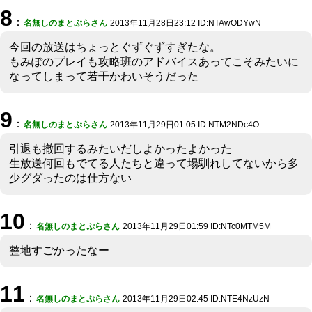
8
：
名無しのまとぷらさん
2013年11月28日23:12 ID:NTAwODYwN
今回の放送はちょっとぐずぐずすぎたな。
もみぽのプレイも攻略班のアドバイスあってこそみたいに
なってしまって若干かわいそうだった
9
：
名無しのまとぷらさん
2013年11月29日01:05 ID:NTM2NDc4O
引退も撤回するみたいだしよかったよかった
生放送何回もでてる人たちと違って場馴れしてないから多
少グダったのは仕方ない
10
：
名無しのまとぷらさん
2013年11月29日01:59 ID:NTc0MTM5M
整地すごかったなー
11
：
名無しのまとぷらさん
2013年11月29日02:45 ID:NTE4NzUzN