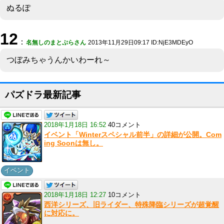
ぬるぽ
12
：
名無しのまとぷらさん
2013年11月29日09:17 ID:NjE3MDEyO
つぼみちゃうんかいわーれ～
パズドラ最新記事
2018年1月18日 16:52
40コメント
イベント「Winterスペシャル前半」の詳細が公開。Com
ing Soonは無し。
イベント
2018年1月18日 12:27
10コメント
西洋シリーズ、旧ライダー、特殊降臨シリーズが超覚醒
に対応に。