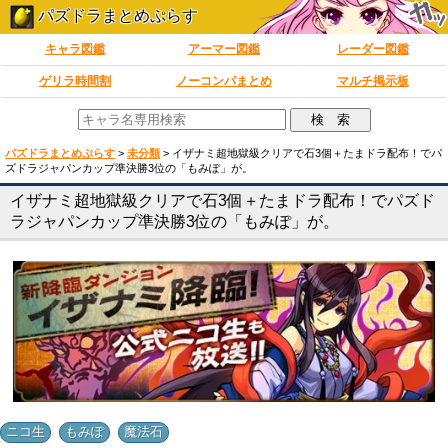
パズドラまとめぷらす
キャラ図鑑
アーマー図鑑
レーダー図鑑
ゲリラ時間割
ノーコンパまとめ
マルチ掲示板
パズドラまとめぷらす
>
未分類
>
イザナミ超地獄級クリアで石3個＋たまドラ配布！でパ
ズドラジャパンカップ準決勝3位の「もみぽ」が。
イザナミ超地獄級クリアで石3個＋たまドラ配布！でパズド
ラジャパンカップ準決勝3位の「もみぽ」が。
,
,
ニコ生
もみぽ
魔法石