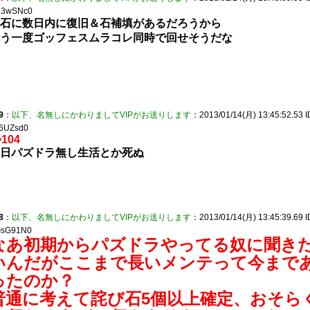
3wSNc0
石に数日内に復旧＆石補填があるだろうから
う一度ゴッフェスムラコレ同時で回せそうだな
9
：
以下、名無しにかわりましてVIPがお送りします
：2013/01/14(月) 13:45:52.53 I
6UZsd0
>104
日パズドラ無し生活とか死ぬ
8
：
以下、名無しにかわりましてVIPがお送りします
：2013/01/14(月) 13:45:39.69 I
sG91N0
なあ初期からパズドラやってる奴に聞き
いんだがここまで長いメンテって今まで
ったのか？
普通に考えて詫び石5個以上確定、おそら