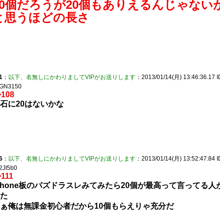
10個だろうが20個もありえるんじゃない
と思うほどの長さ
1
：
以下、名無しにかわりましてVIPがお送りします
：2013/01/14(月) 13:46:36.17 I
GN3150
>108
石に20はないかな
6
：
以下、名無しにかわりましてVIPがお送りします
：2013/01/14(月) 13:52:47.84 I
2JI5b0
>111
Phone板のパズドラスレみてみたら20個が最高って言ってる人
た
ぁ俺は無課金初心者だから10個もらえりゃ充分だ