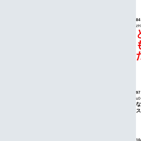
84
zH
97
u0
な
ス
10