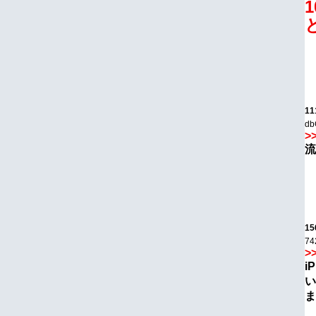
11
db
>
流
15
74
>
i
い
ま