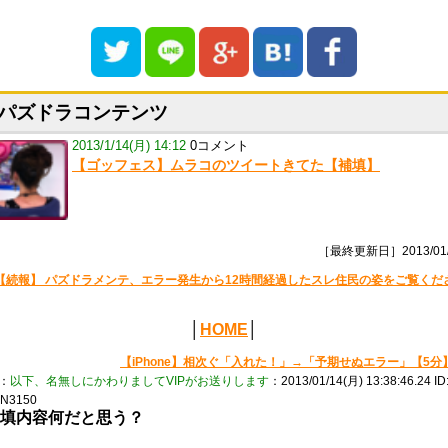
パズドラコンテンツ
2013/1/14(月) 14:12
0コメント
【ゴッフェス】ムラコのツイートきてた【補填】
［最終更新日］2013/01/
【続報】 パズドラメンテ、エラー発生から12時間経過したスレ住民の姿をご覧くだ
│
HOME
│
【iPhone】相次ぐ「入れた！」→「予期せぬエラー」【5分
：
以下、名無しにかわりましてVIPがお送りします
：2013/01/14(月) 13:38:46.24 ID
N3150
填内容何だと思う？