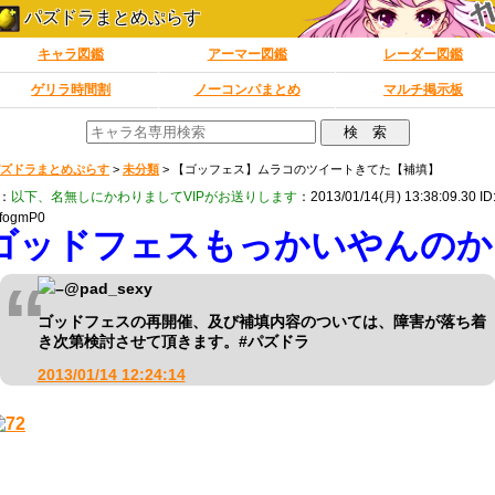
パズドラまとめぷらす
キャラ図鑑
アーマー図鑑
レーダー図鑑
ゲリラ時間割
ノーコンパまとめ
マルチ掲示板
ズドラまとめぷらす
>
未分類
>
【ゴッフェス】ムラコのツイートきてた【補填】
：
以下、名無しにかわりましてVIPがお送りします
：2013/01/14(月) 13:38:09.30 ID
fogmP0
ゴッドフェスもっかいやんのか
–
@pad_sexy
ゴッドフェスの再開催、及び補填内容のついては、障害が落ち着
き次第検討させて頂きます。#パズドラ
2013/01/14 12:24:14