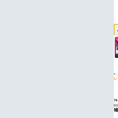
«
い
76
bG
補