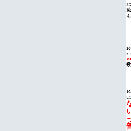
SD
流
も
10
KJ
>
数
10
EG