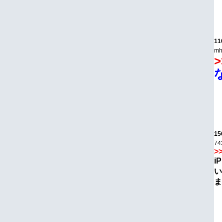
11
mh
>
15
74
>
i
い
ま