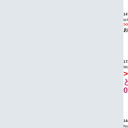
14
qc
>
お
17
Wo
>
14
Ns