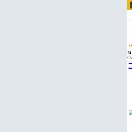
パ
72
9S