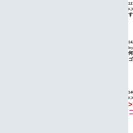
12
KJ
す
14
Ie
何
ゴ
14
KJ
>