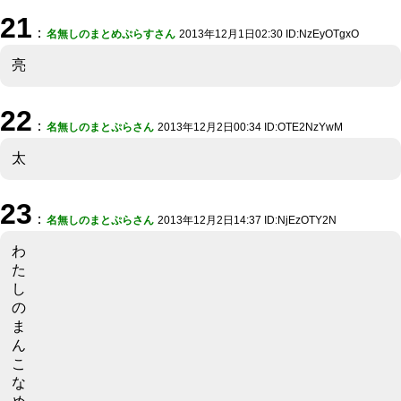
21
：
名無しのまとめぷらすさん
2013年12月1日02:30 ID:NzEyOTgxO
亮
22
：
名無しのまとぷらさん
2013年12月2日00:34 ID:OTE2NzYwM
太
23
：
名無しのまとぷらさん
2013年12月2日14:37 ID:NjEzOTY2N
わ
た
し
の
ま
ん
こ
な