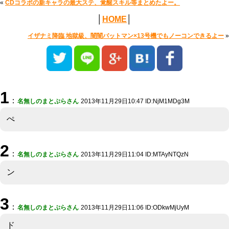
«
CDコラボの新キャラの最大ステ、覚醒スキル等まとめたよー。
│
HOME
│
イザナミ降臨 地獄級、闇闇バットマン×13号機でもノーコンできるよー
»
1
：
名無しのまとぷらさん
2013年11月29日10:47 ID:NjM1MDg3M
ぺ
2
：
名無しのまとぷらさん
2013年11月29日11:04 ID:MTAyNTQzN
ン
3
：
名無しのまとぷらさん
2013年11月29日11:06 ID:ODkwMjUyM
ド