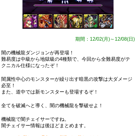
期間：12/02(月)～12/08(日)
闇の機械龍ダンジョンが再登場！
難易度は中級から地獄級の4種類で、今回から全難易度がテ
クニカル仕様になったぞ！
闇属性中心のモンスターが繰り出す暗黒の攻撃は大ダメージ
必至！
また、道中では新モンスターも登場するぞ！
全てを破滅へと導く、闇の機械龍を撃破せよ！
機械龍で闇チェイサーですね。
闇チェイサー情報は後ほどまとめます。