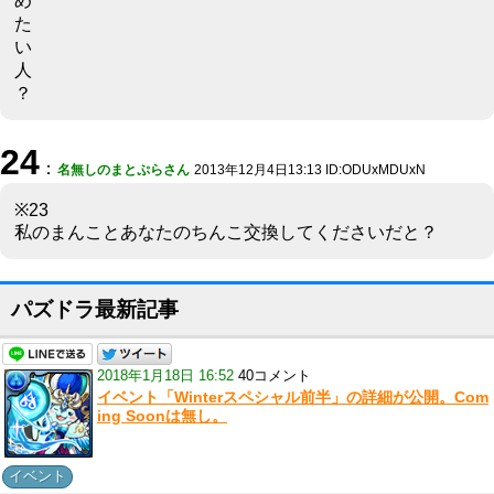
め
た
い
人
？
24
：
名無しのまとぷらさん
2013年12月4日13:13 ID:ODUxMDUxN
※23
私のまんことあなたのちんこ交換してくださいだと？
パズドラ最新記事
2018年1月18日 16:52
40コメント
イベント「Winterスペシャル前半」の詳細が公開。Com
ing Soonは無し。
イベント