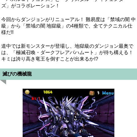
ズ」がコラボレーション！
今回からダンジョンがリニューアル！ 難易度は「禁域の闇 中
級」から「禁域の闇 地獄級」の4種類で、全てテクニカル仕
様だ!!
道中では新モンスターが登場し、地獄級のダンジョン最奥で
は、「極滅召喚・ダークフレアバハムート」が待ち構える！
キミは誇り高き竜王を倒すことが出来るか!?
滅びの機械龍