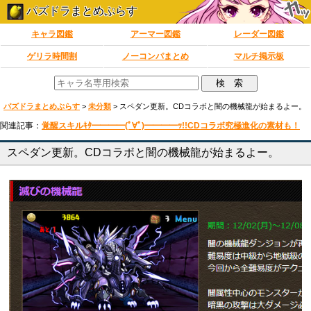
パズドラまとめぷらす
キャラ図鑑
アーマー図鑑
レーダー図鑑
ゲリラ時間割
ノーコンパまとめ
マルチ掲示板
パズドラまとめぷらす
>
未分類
>
スペダン更新。CDコラボと闇の機械龍が始まるよー。
関連記事：
覚醒スキルｷﾀ━━━━(ﾟ∀ﾟ)━━━━ｯ!!CDコラボ究極進化の素材も！
スペダン更新。CDコラボと闇の機械龍が始まるよー。