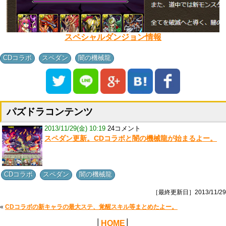
スペシャルダンジョン情報
,
,
CDコラボ
スペダン
闇の機械龍
パズドラコンテンツ
2013/11/29(金) 10:19
24コメント
スペダン更新。CDコラボと闇の機械龍が始まるよー。
,
,
CDコラボ
スペダン
闇の機械龍
［最終更新日］2013/11/29
«
CDコラボの新キャラの最大ステ、覚醒スキル等まとめたよー。
│
HOME
│