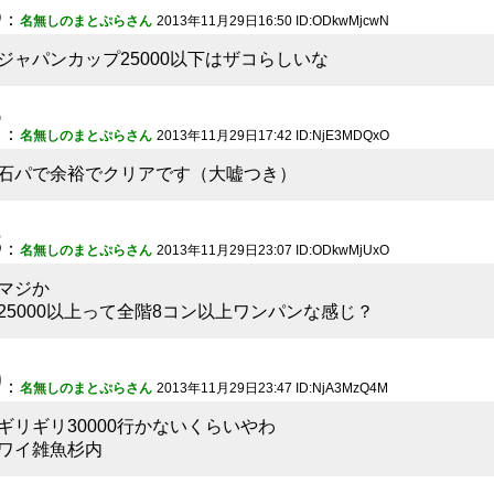
6
：
名無しのまとぷらさん
2013年11月29日16:50 ID:ODkwMjcwN
ジャパンカップ25000以下はザコらしいな
7
：
名無しのまとぷらさん
2013年11月29日17:42 ID:NjE3MDQxO
石パで余裕でクリアです（大嘘つき）
8
：
名無しのまとぷらさん
2013年11月29日23:07 ID:ODkwMjUxO
マジか
25000以上って全階8コン以上ワンパンな感じ？
9
：
名無しのまとぷらさん
2013年11月29日23:47 ID:NjA3MzQ4M
ギリギリ30000行かないくらいやわ
ワイ雑魚杉内