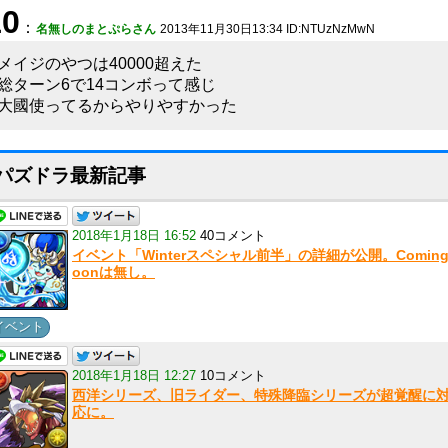
10
：
名無しのまとぷらさん
2013年11月30日13:34 ID:NTUzNzMwN
メイジのやつは40000超えた
総ターン6で14コンボって感じ
大國使ってるからやりやすかった
パズドラ最新記事
2018年1月18日 16:52
40コメント
イベント「Winterスペシャル前半」の詳細が公開。Coming
oonは無し。
イベント
2018年1月18日 12:27
10コメント
西洋シリーズ、旧ライダー、特殊降臨シリーズが超覚醒に
応に。