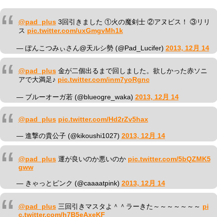
@pad_plus
3回引きました ①火の魔剣士 ②アヌビス！ ③リリ
ス
pic.twitter.com/uxGmgvMh1k
— ぽんこつみぃさん@天ルシ勢 (@Pad_Lucifer)
2013, 12月 14
@pad_plus
金が二個出るまで回しました。欲しかった赤ソニ
アで大満足♪
pic.twitter.com/inm7yoRgnc
— ブルーオーガ若 (@blueogre_waka)
2013, 12月 14
@pad_plus
pic.twitter.com/Hd2rZv5hax
— 進撃の貴公子 (@kikoushi1027)
2013, 12月 14
@pad_plus
運が良いのか悪いのか
pic.twitter.com/5bQZMK5
gww
— きゃっとピンク (@caaaatpink)
2013, 12月 14
@pad_plus
三回引きマスタよ＾＾ラーきた～～～～～～～
pi
c.twitter.com/h7B5eAxeKF