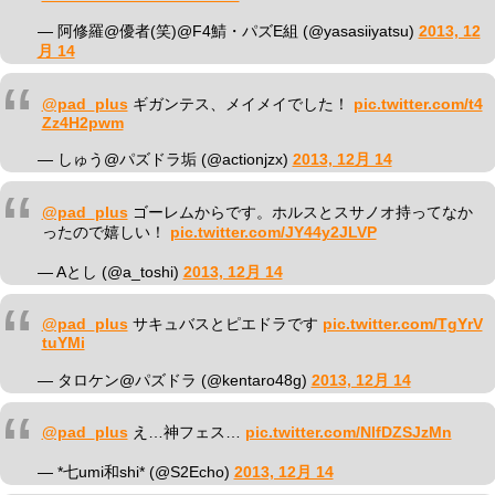
— 阿修羅@優者(笑)@F4鯖・パズE組 (@yasasiiyatsu)
2013, 12
月 14
@pad_plus
ギガンテス、メイメイでした！
pic.twitter.com/t4
Zz4H2pwm
— しゅう@パズドラ垢 (@actionjzx)
2013, 12月 14
@pad_plus
ゴーレムからです。ホルスとスサノオ持ってなか
ったので嬉しい！
pic.twitter.com/JY44y2JLVP
— Aとし (@a_toshi)
2013, 12月 14
@pad_plus
サキュバスとピエドラです
pic.twitter.com/TgYrV
tuYMi
— タロケン@パズドラ (@kentaro48g)
2013, 12月 14
@pad_plus
え…神フェス…
pic.twitter.com/NlfDZSJzMn
— *七umi和shi* (@S2Echo)
2013, 12月 14