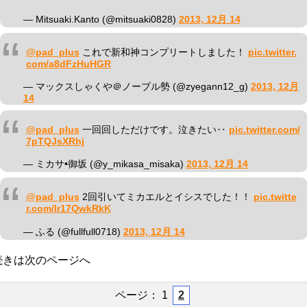
— Mitsuaki.Kanto (@mitsuaki0828)
2013, 12月 14
@pad_plus
これで新和神コンプリートしました！
pic.twitter.
com/a8dFzHuHGR
— マックスしゃくや＠ノーブル勢 (@zyegann12_g)
2013, 12月
14
@pad_plus
一回回しただけです。泣きたい‥
pic.twitter.com/
7pTQJsXRhj
— ミカサ•御坂 (@y_mikasa_misaka)
2013, 12月 14
@pad_plus
2回引いてミカエルとイシスでした！！
pic.twitte
r.com/Ir17QwkRkK
— ふる (@fullfull0718)
2013, 12月 14
続きは次のページへ
ページ：
1
2