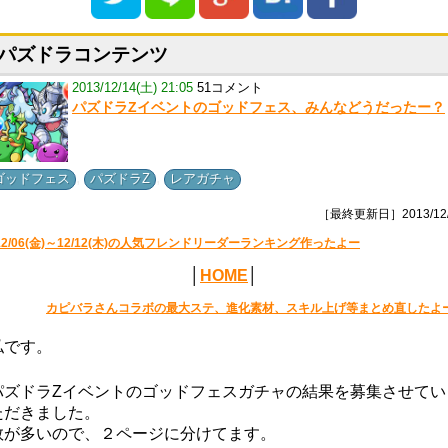
パズドラコンテンツ
2013/12/14(土) 21:05
51コメント
パズドラZイベントのゴッドフェス、みんなどうだったー？
,
,
ゴッドフェス
パズドラZ
レアガチャ
［最終更新日］2013/12/
12/06(金)～12/12(木)の人気フレンドリーダーランキング作ったよー
│
HOME
│
カピバラさんコラボの最大ステ、進化素材、スキル上げ等まとめ直したよ
私です。
パズドラZイベントのゴッドフェスガチャの結果を募集させてい
ただきました。
数が多いので、２ページに分けてます。