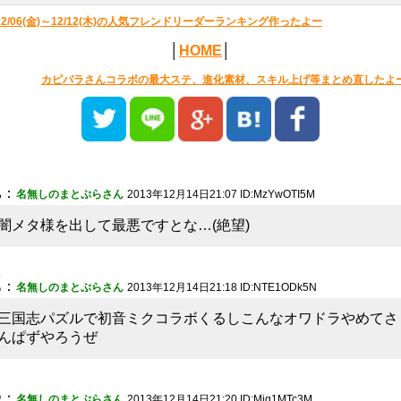
12/06(金)～12/12(木)の人気フレンドリーダーランキング作ったよー
│
HOME
│
カピバラさんコラボの最大ステ、進化素材、スキル上げ等まとめ直したよ
1
：
名無しのまとぷらさん
2013年12月14日21:07 ID:MzYwOTI5M
闇メタ様を出して最悪ですとな…(絶望)
2
：
名無しのまとぷらさん
2013年12月14日21:18 ID:NTE1ODk5N
三国志パズルで初音ミクコラボくるしこんなオワドラやめてさ
んぱずやろうぜ
3
：
名無しのまとぷらさん
2013年12月14日21:20 ID:Mjg1MTc3M