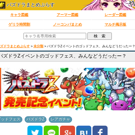
パズドラまとめぷらす
キャラ図鑑
アーマー図鑑
レーダー図鑑
ゲリラ時間割
ノーコンパまとめ
マルチ掲示板
ズドラまとめぷらす
>
未分類
>
パズドラZイベントのゴッドフェス、みんなどうだったー
パズドラZイベントのゴッドフェス、みんなどうだったー？
,
,
ゴッドフェス
パズドラZ
レアガチャ