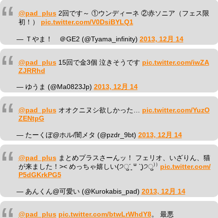
@pad_plus
2回です～ ①ウンディーネ ②赤ソニア（フェス限
初！）
pic.twitter.com/V0DsiBYLQ1
— Ｔやま！ ＠GE2 (@Tyama_infinity)
2013, 12月 14
@pad_plus
15回で金3個 泣きそうです
pic.twitter.com/iwZA
ZJRRhd
— ゆうま (@Ma0823Jp)
2013, 12月 14
@pad_plus
オオクニヌシ欲しかった…
pic.twitter.com/YuzO
ZENtpG
— たーくぼ@ホル/闇メタ (@pzdr_9bt)
2013, 12月 14
@pad_plus
まとめプラスさーんッ！ フェリオ、いざりん、猫
が来ました！>< めっちゃ嬉しい(੭ु´͈ ᐜ `͈)੭ु⁾⁾
pic.twitter.com/
P5dGKrkPG5
— あんくん@可愛い (@Kurokabis_pad)
2013, 12月 14
@pad_plus
pic.twitter.com/btwLrWhdY8
。 最悪