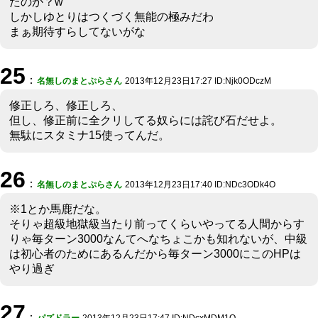
たのか？w
しかしゆとりはつくづく無能の極みだわ
まぁ期待すらしてないがな
25
：
名無しのまとぷらさん
2013年12月23日17:27 ID:Njk0ODczM
修正しろ、修正しろ、
但し、修正前に全クリしてる奴らには詫び石だせよ。
無駄にスタミナ15使ってんだ。
26
：
名無しのまとぷらさん
2013年12月23日17:40 ID:NDc3ODk4O
※1とか馬鹿だな。
そりゃ超級地獄級当たり前ってくらいやってる人間からす
りゃ毎ターン3000なんてへなちょこかも知れないが、中級
は初心者のためにあるんだから毎ターン3000にこのHPは
やり過ぎ
27
：
パズドラー
2013年12月23日17:47 ID:NDcxMDM1O