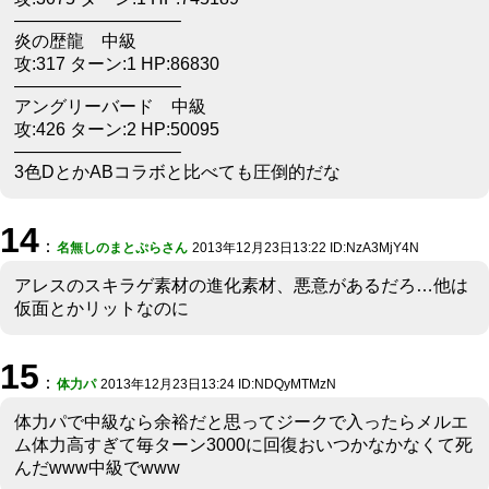
—————————–
炎の歴龍 中級
攻:317 ターン:1 HP:86830
—————————–
アングリーバード 中級
攻:426 ターン:2 HP:50095
—————————–
3色DとかABコラボと比べても圧倒的だな
14
：
名無しのまとぷらさん
2013年12月23日13:22 ID:NzA3MjY4N
アレスのスキラゲ素材の進化素材、悪意があるだろ…他は
仮面とかリットなのに
15
：
体力パ
2013年12月23日13:24 ID:NDQyMTMzN
体力パで中級なら余裕だと思ってジークで入ったらメルエ
ム体力高すぎて毎ターン3000に回復おいつかなかなくて死
んだwww中級でwww