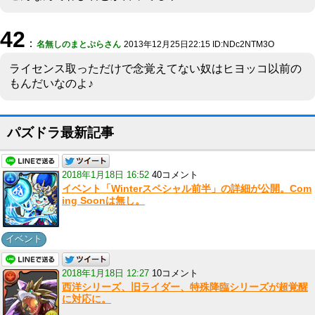
42
：
名無しのまとぷらさん
2013年12月25日22:15 ID:NDc2NTM3O
ライセンス取っただけで念覚えてない奴はヒヨッコ以前の
もんだいなのよ♪
パズドラ最新記事
2018年1月18日 16:52
40コメント
イベント「Winterスペシャル前半」の詳細が公開。Com
ing Soonは無し。
イベント
2018年1月18日 12:27
10コメント
西洋シリーズ、旧ライダー、特殊降臨シリーズが超覚醒
に対応に。