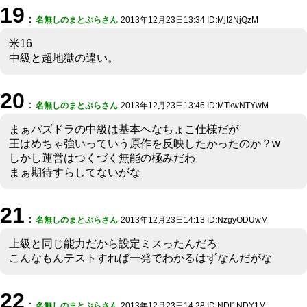
19
：
名無しのまとぷらさん
2013年12月23日13:34 ID:MjI2NjQzM
米16
中級と超地獄の違い。
20
：
名無しのまとぷらさん
2013年12月23日13:46 ID:MTkwNTYwM
まぁパズドラの中級は基本へなちょこ仕様だが
王はめちゃ強いっていう原作を反映したかったのか？w
しかし運営はつくづく無能の極みだわ
まぁ期待すらしてないがな
21
：
名無しのまとぷらさん
2013年12月23日14:13 ID:NzgyODUwM
上級と同じ能力だから設定ミスったんだろ
こんなもんテストすれば一発でわかるはずなんだがな
22
：
名無しのまとぷらさん
2013年12月23日14:28 ID:NDI1NDY1M