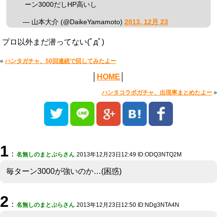
ーン3000だしHP高いし
— 山本大介 (@DaikeYamamoto)
2013, 12月 23
プロ以外まだ潜ってない(ﾟдﾟ)
«
ハンタガチャ、50回連続で回してみたよー
│
HOME
│
ハンタコラボガチャ、出現率まとめたよー
»
1
：
名無しのまとぷらさん
2013年12月23日12:49 ID:ODQ3NTQ2M
毎ターン3000が強いのか…(困惑)
2
：
名無しのまとぷらさん
2013年12月23日12:50 ID:NDg3NTA4N