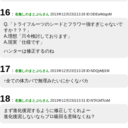
16
：
名無しのまとぷらさん
2013年12月23日13:26 ID:ODEwMzgxM
Q.「トライフルーツのシードとフラワー強すぎじゃないで
すか？？？」
A.理想「只今検討しております」
A.現実「仕様です」
ハンターは修正するのね
17
：
名無しのまとぷらさん
2013年12月23日13:28 ID:NDQyMjI1M
↑全ての体力パで無理みたいにかくなバカ
18
：
名無しのまとぷらさん
2013年12月23日13:31 ID:NTA1MTcxM
まず進化後泥するように修正してくれよー
進化後泥しないならプロ級回る意味なくね？