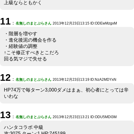
上級ならともかく
11
：
名無しのまとぷらさん
2013年12月23日13:15 ID:ODEwMzgxM
・階層を増やす
・進化後泥の機会を作る
・経験値の調整
↑こそ修正すべきとこだろ
回る気マジで失せる
12
：
名無しのまとぷらさん
2013年12月23日13:19 ID:NzA2MDYxN
HP74万で毎ターン3,000ダメはまぁ、初心者にとっては辛
いわな
13
：
名無しのまとぷらさん
2013年12月23日13:21 ID:ODU5MDI3M
ハンタコラボ 中級
攻:3075 ターン:1 HP:745189