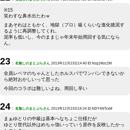
※15
笑わすな鼻水出たわｗ
まあそれはともかく、地獄（プロ）級くらいな進化後泥す
るように再調整してくれ。
泥率も低いし、今のままじゃ年末年始周回する気になら
ん。
23
：
名無しのまとぷらさん
2013年12月23日14:40 ID:Nzg1Mzc2M
全員レベマのちゃんとしたホルスパでワンパンできないか
ら絶対おかしいって思った
今回のコラボは難しいよね、周回し辛い
24
：
名無しのまとぷらさん
2013年12月23日16:24 ID:NDY4NTcxM
まぁゆとりの中級は基本へなちょこ仕様だが
ゆとり世代以外はめちゃ強いっていう原作を反映したかっ