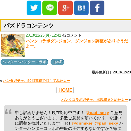
パズドラコンテンツ
2013/12/23(月) 12:41
42コメント
ハンタコラボダンジョン、ダンジョン調整がありそうだ
よー。
,
ハンター×ハンターコラボ
山本P
［最終更新日］2013/12/23
«
ハンタガチャ、50回連続で回してみたよー
│
HOME
│
ハンタコラボガチャ、出現率まとめたよー
»
申し訳ありません！現在対応中です！
@pad_sexy
ご意見
ありがとうございます。多数ご意見を頂いており、今週中
に調整を検討いたします！ RT
@dnmrker
:
@pad_sexy
ハ
ンターハンターコラボの中級の王強すぎないですか？毎タ