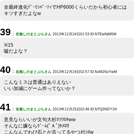
全最終進化ﾃﾞｰﾓﾝﾊﾟｰﾃｨでHP6000くらいだから初心者には
キツすぎだよなw
39
：
名無しのまとぷらさん
2013年12月24日01:53 ID:NTEwNjM5M
※15
嘘だよな？
40
：
名無しのまとぷらさん
2013年12月24日02:57 ID:NzM2NzYwM
こんなミスは普通はありえない
いい加減にゲーム作ってないか？
41
：
名無しのまとぷらさん
2013年12月25日02:46 ID:NTQ3NDY1N
意見ならいいが文句大杉ｸｿﾜﾛﾀww
そんなに嫌ならｹﾞｰﾑ(ﾟＡﾟ)ﾔﾒﾛ!!
こんなんでわび石とか言ってるやつｵﾓｼﾛw