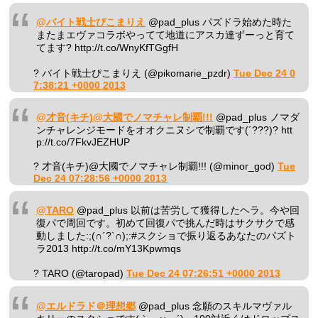
@バイト戦士ぴこまりえ
@pad_plus パズドラ始めた時た
またまエヴァコラボやってて地道にアスカ達ずーっと育て
てます? http://t.co/WnyKfTGgfH
? バイト戦士ぴこまりえ (@pikomarie_pzdr)
Tue Dec 24 0
7:38:21 +0000 2013
@才音(キチ)@大國でノマチャレ制覇!!!
@pad_plus ノマダ
ンチャレンジモードをオオクニヌシで制覇です(´???)? htt
p://t.co/7FkvJEZHUP
? 才音(キチ)@大國でノマチャレ制覇!!! (@minor_god)
Tue
Dec 24 07:28:56 +0000 2013
@TARO
@pad_plus 以前は苦労して獲得したヘラ。今や回
復パで周回です。初めて回復パで挑んだ時はサクサクで感
動しました:;(∩´?`∩);:#スクショで振り返るあなたのパズト
ラ2013 http://t.co/mY13Kpwmqs
? TARO (@taropad)
Tue Dec 24 07:26:51 +0000 2013
@エルドラド＠理想郷
@pad_plus 念願のスキルマヴァル