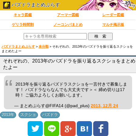
パズドラまとめぷらす
キャラ図鑑
アーマー図鑑
レーダー図鑑
ゲリラ時間割
ノーコンパまとめ
マルチ掲示板
パズドラまとめぷらす
>
未分類
>
それぞれの、2013年のパズドラを振り返るスクショを
まとめたよー
それぞれの、2013年のパズドラを振り返るスクショをまとめ
たよー
2013年を振り返るパズドラスクショを一言付きで募集しま
す！ パズドラならなんでも大丈夫です＞＜ 締め切りは17
時！ ご協力よろしくお願いします。
— まとめぷらす@FIFA14 (@pad_plus)
2013, 12月 24
,
,
2013年
スクショ
パズドラ