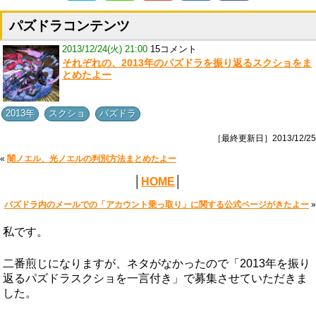
パズドラコンテンツ
2013/12/24(火) 21:00
15コメント
それぞれの、2013年のパズドラを振り返るスクショをま
とめたよー
,
,
2013年
スクショ
パズドラ
［最終更新日］2013/12/25
«
闇ノエル、光ノエルの判別方法まとめたよー
│
HOME
│
パズドラ内のメールでの「アカウント乗っ取り」に関する公式ページがきたよー
»
私です。
二番煎じになりますが、ネタがなかったので「2013年を振り
返るパズドラスクショを一言付き」で募集させていただきま
した。