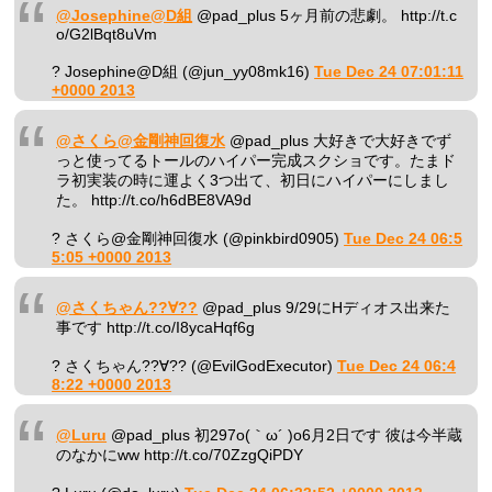
@Josephine@D組
@pad_plus 5ヶ月前の悲劇。 http://t.c
o/G2lBqt8uVm
? Josephine@D組 (@jun_yy08mk16)
Tue Dec 24 07:01:11
+0000 2013
@さくら@金剛神回復水
@pad_plus 大好きで大好きでず
っと使ってるトールのハイパー完成スクショです。たまド
ラ初実装の時に運よく3つ出て、初日にハイパーにしまし
た。 http://t.co/h6dBE8VA9d
? さくら@金剛神回復水 (@pinkbird0905)
Tue Dec 24 06:5
5:05 +0000 2013
@さくちゃん??∀??
@pad_plus 9/29にHディオス出来た
事です http://t.co/I8ycaHqf6g
? さくちゃん??∀?? (@EvilGodExecutor)
Tue Dec 24 06:4
8:22 +0000 2013
@Luru
@pad_plus 初297o(｀ω´ )o6月2日です 彼は今半蔵
のなかにww http://t.co/70ZzgQiPDY