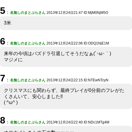
5
：
名無しのまとぷらさん
2013年12月24日21:47 ID:MjM0NjM5O
3米
6
：
名無しのまとぷらさん
2013年12月24日22:06 ID:ODQ1NjE1M
来年の今頃はパズドラ引退してそうだなぁ(´･ω･｀)
マジメに
7
：
名無しのまとぷらさん
2013年12月24日22:15 ID:NTEwNTcyN
クリスマスにも関わらず、最終プレイが0分前のフレがた
くさんいて、安心しました‼︎
( ^ω^ )
8
：
名無しのまとぷらさん
2013年12月24日22:40 ID:NDc1MTg4M