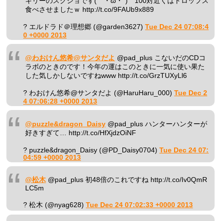
キリーのスクショです(｀・ω・´) 100対近くはドロップス
食べさせましたｗ http://t.co/9FAUb9x889
? エルドラド＠理想郷 (@garden3627)
Tue Dec 24 07:08:4
0 +0000 2013
@わおけん悠希@サンタだよ
@pad_plus こないだのCDコ
ラボのときのです！今年の運はこのときに一気に使い果た
した気しかしないですねwww http://t.co/GrzTUXyLl6
? わおけん悠希@サンタだよ (@HaruHaru_000)
Tue Dec 2
4 07:06:28 +0000 2013
@puzzle&dragon_Daisy
@pad_plus ハンターハンターが
好きすぎて… http://t.co/HfXjdzOiNF
? puzzle&dragon_Daisy (@PD_Daisy0704)
Tue Dec 24 07:
04:59 +0000 2013
@松木
@pad_plus 初48倍のこれですね http://t.co/Iv0QmR
LC5m
? 松木 (@nyag628)
Tue Dec 24 07:02:33 +0000 2013