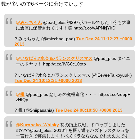
数が多いので6ページに分けています。
@みっちゃん
@pad_plus 初297がパールでした！今も大事
に倉庫に保管されてます！笑 http://t.co/vAPNkjYlrD
? みっちゃん (@micchaq_pad)
Tue Dec 24 11:12:27 +0000
2013
@いなばん?水会＆バランスクリスマス
@pad_plus タイニ
ーのドヤッ！ http://t.co/IVG0c10otb
? いなばん?水会＆バランスクリスマス (@EeveeTaikoyuuki)
Tue Dec 24 10:12:31 +0000 2013
@椎
@pad_plus 悲しみの究極進化・・・ http://t.co/zoppF
zHfQp
? 椎 (@Shiipasania)
Tue Dec 24 08:10:50 +0000 2013
@Kuroneko_Whisky
初の頂上決戦。ドロップしました
の???“@pad_plus: 2013年を振り返るパズドラスクショを
一言付きで募集します！パズドラならなんでも大丈夫です