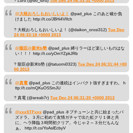
? Luru (@do_luru)
Tue Dec 24 06:33:52 +0000 2013
@大根おろしもおいしいよ！
@pad_plus このあと確か負
けました http://t.co/JBHi4VIfch
? 大根おろしもおいしいよ！ (@daikon_orosi312)
Tue Dec
24 06:33:18 +0000 2013
@龍臣@新米b勢
@pad_plus 縛りラーほど楽しいものはな
い！！！ http://t.co/yOmYZpkJRb
? 龍臣@新米b勢 (@tatuomi0323)
Tue Dec 24 06:31:44 +00
00 2013
@真電
@pad_plus この連続はインパクト強すぎますわ。 h
ttp://t.co/mQKuOSSmJU
? 真電 (@areab7r)
Tue Dec 24 06:31:20 +0000 2013
@xxxSTFxxx
@pad_plus ネプチューンと共に始まったパ
ズドラ。３月に初めて友情ガチャで出た虹クリ１体と共
に、ヘラ降臨３時間初クリア。今じゃ２～３分だもんな
ぁ。 http://t.co/YoAslEcbyV