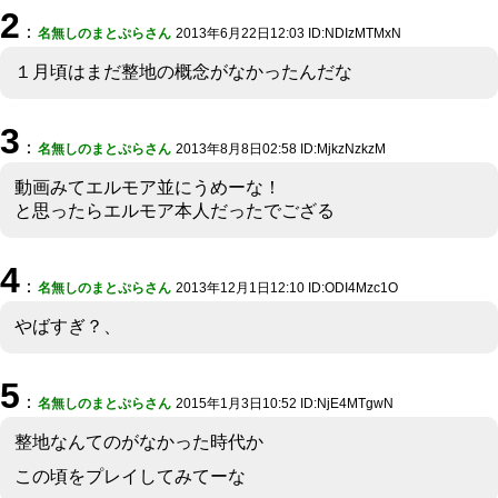
2
：
名無しのまとぷらさん
2013年6月22日12:03 ID:NDIzMTMxN
１月頃はまだ整地の概念がなかったんだな
3
：
名無しのまとぷらさん
2013年8月8日02:58 ID:MjkzNzkzM
動画みてエルモア並にうめーな！
と思ったらエルモア本人だったでござる
4
：
名無しのまとぷらさん
2013年12月1日12:10 ID:ODI4Mzc1O
やばすぎ？、
5
：
名無しのまとぷらさん
2015年1月3日10:52 ID:NjE4MTgwN
整地なんてのがなかった時代か
この頃をプレイしてみてーな