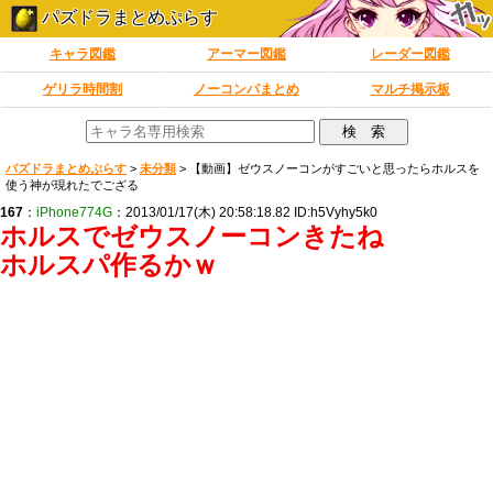
パズドラまとめぷらす
キャラ図鑑
アーマー図鑑
レーダー図鑑
ゲリラ時間割
ノーコンパまとめ
マルチ掲示板
パズドラまとめぷらす
>
未分類
>
【動画】ゼウスノーコンがすごいと思ったらホルスを
使う神が現れたでござる
167
：
iPhone774G
：2013/01/17(木) 20:58:18.82 ID:h5Vyhy5k0
ホルスでゼウスノーコンきたね
ホルスパ作るかｗ