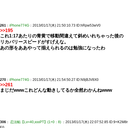
261
：
iPhone774G
：2013/01/17(木) 21:50:10.73 ID:hRpw53wV0
>>195
これ1:17あたりの青黄で移動間違えて斜めいれちゃった後の
リカバリースピードがすげえな。
あの形をああやって揃えられるのは勉強になったわ
270
：
iPhone774G
：2013/01/17(木) 21:54:50.27 ID:N9jBJV8X0
>>261
まじだwwwこれどんな動きしてるか全然わかんねwww
306
：
忍法帖【Lv=40,xxxPT】(1+0：8)
：2013/01/17(木) 22:07:52.85 ID:9+K2M8r
E0