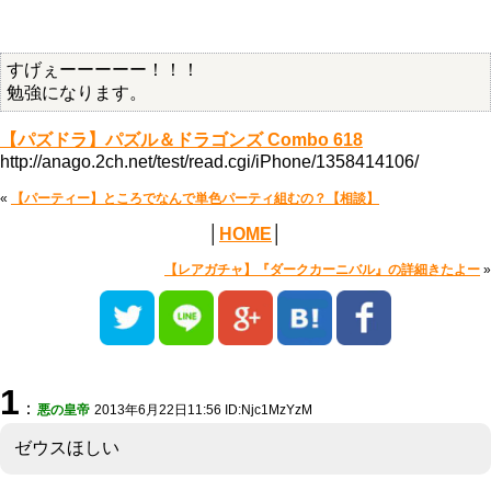
すげぇーーーーー！！！
勉強になります。
【パズドラ】パズル＆ドラゴンズ Combo 618
http://anago.2ch.net/test/read.cgi/iPhone/1358414106/
«
【パーティー】ところでなんで単色パーティ組むの？【相談】
│
HOME
│
【レアガチャ】『ダークカーニバル』の詳細きたよー
»
1
：
悪の皇帝
2013年6月22日11:56 ID:Njc1MzYzM
ゼウスほしい