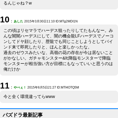
るんじゃね？w
10
：
あした
2015年3月30日11:10 ID:MTg2MDI1N
この頃はリセマラでハーデス狙ったりしてたもんなー。み
んな闇闇ハーデスにして、闇の機会龍LFハーデスでノーコ
ンしてドヤ顔したり、歴龍でも同じことしようとしてバイ
ンド来て即死したりと、ほんと楽しかったな。
過去のゼウスみたいな、高嶺の花の存在が今は居ないこと
がかなしい。ガチャモンスター&lt;降臨モンスターで降臨
モンスターが相当強い方が目標にもなっていいと思うのは
俺だけか
11
：
やべぇ！
2015年6月5日21:27 ID:MTI4OTQ5M
今と全く環境違ってらwww
パズドラ最新記事