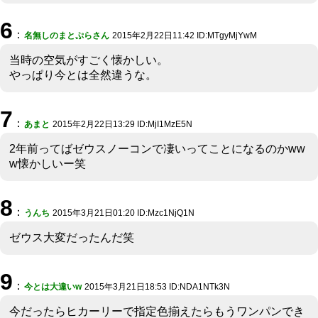
6
：
名無しのまとぷらさん
2015年2月22日11:42 ID:MTgyMjYwM
当時の空気がすごく懐かしい。
やっぱり今とは全然違うな。
7
：
あまと
2015年2月22日13:29 ID:MjI1MzE5N
2年前ってばゼウスノーコンで凄いってことになるのかww
w懐かしいー笑
8
：
うんち
2015年3月21日01:20 ID:Mzc1NjQ1N
ゼウス大変だったんだ笑
9
：
今とは大違いw
2015年3月21日18:53 ID:NDA1NTk3N
今だったらヒカーリーで指定色揃えたらもうワンパンでき