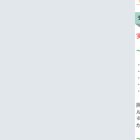
〜
・
〜