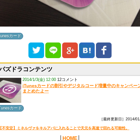
Tunesカード
パズドラコンテンツ
2014/1/3(金) 12:00
12コメント
iTunesカードの割引やデジタルコード増量中のキャンペー
まとめたよー
iTunesカード
［最終更新日］2014/01/
【不安定】ミネルヴァをキルアパに入れることで天元を高速で回れる可能性。
│
HOME
│