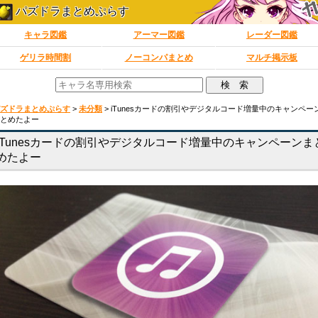
パズドラまとめぷらす
キャラ図鑑
アーマー図鑑
レーダー図鑑
ゲリラ時間割
ノーコンパまとめ
マルチ掲示板
ズドラまとめぷらす
>
未分類
>
iTunesカードの割引やデジタルコード増量中のキャンペー
とめたよー
iTunesカードの割引やデジタルコード増量中のキャンペーンま
めたよー