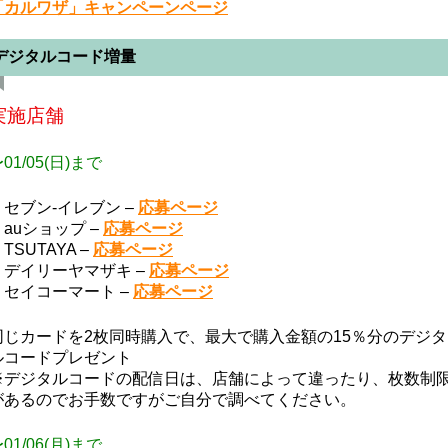
「カルワザ」キャンペーンページ
デジタルコード増量
実施店舗
01/05(日)まで
・セブン-イレブン –
応募ページ
・auショップ –
応募ページ
TSUTAYA –
応募ページ
・デイリーヤマザキ –
応募ページ
・セイコーマート –
応募ページ
同じカードを2枚同時購入で、最大で購入金額の15％分のデジタ
ルコードプレゼント
※デジタルコードの配信日は、店舗によって違ったり、枚数制
があるのでお手数ですがご自分で調べてください。
01/06(月)まで