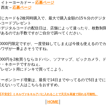
・イトーヨーカドー –
応募ページ
・西友 –
応募ページ
同じカードを2枚同時購入で、最大で購入金額の15％分のデジタ
ルコードプレゼント
※デジタルコードの配信日は、店舗によって違ったり、枚数制
があるのでお手数ですがご自分で調べてください。
10000円限定ですが、一度登録してしまえば今後も使えるので
ルワザが一番よさそうですね。
3000円を2枚買うならヨドバシ、ソフマップ、ビックカメラ、
ン・キホーテですかねぇ。
プレゼント用にドンキで買ってこよう。
クーポンコード増量は、最長で14日までやってるので5日までに
買えないって人はこちらをおすすめ。
【不安定】ミネルヴァをキルアパに入れることで天元を高速で回れる可能性。
│
HOME
│