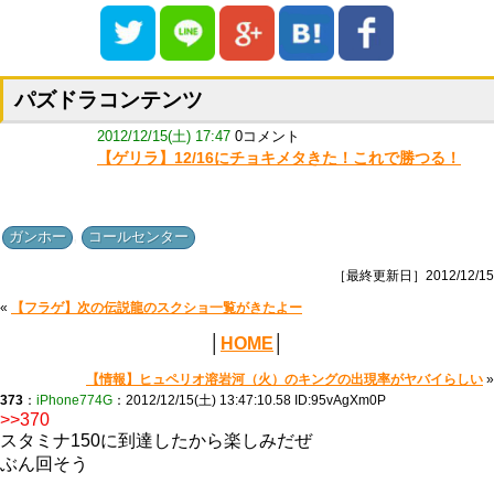
パズドラコンテンツ
2012/12/15(土) 17:47
0コメント
【ゲリラ】12/16にチョキメタきた！これで勝つる！
,
ガンホー
コールセンター
［最終更新日］2012/12/15
«
【フラゲ】次の伝説龍のスクショ一覧がきたよー
│
HOME
│
【情報】ヒュペリオ溶岩河（火）のキングの出現率がヤバイらしい
»
373
：
iPhone774G
：2012/12/15(土) 13:47:10.58 ID:95vAgXm0P
>>370
スタミナ150に到達したから楽しみだぜ
ぶん回そう