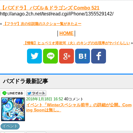
【パズドラ】 パズル＆ドラゴンズ Combo 521
http://anago.2ch.net/test/read.cgi/iPhone/1355529142/
«
【フラゲ】次の伝説龍のスクショ一覧がきたよー
│
HOME
│
【情報】ヒュペリオ溶岩河（火）のキングの出現率がヤバイらしい
»
パズドラ最新記事
2018年1月18日 16:52
40コメント
イベント「Winterスペシャル前半」の詳細が公開。Com
ing Soonは無し。
イベント