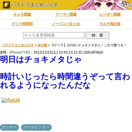
パズドラまとめぷらす
キャラ図鑑
アーマー図鑑
レーダー図鑑
ゲリラ時間割
ノーコンパまとめ
マルチ掲示板
パズドラまとめぷらす
>
未分類
>
【ゲリラ】12/16にチョキメタきた！これで勝つる！
370
：
iPhone774G
：2012/12/15(土) 13:45:14.21 ID:158U8FWy0
明日はチョキメタじゃ
時計いじったら時間違うぞって言わ
れるようになったんだな
,
ガンホー
コールセンター