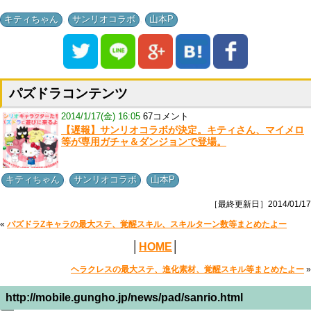
,
,
キティちゃん
サンリオコラボ
山本P
パズドラコンテンツ
2014/1/17(金) 16:05
67コメント
【遅報】サンリオコラボが決定。キティさん、マイメロ
等が専用ガチャ＆ダンジョンで登場。
,
,
キティちゃん
サンリオコラボ
山本P
［最終更新日］2014/01/17
«
パズドラZキャラの最大ステ、覚醒スキル、スキルターン数等まとめたよー
│
HOME
│
ヘラクレスの最大ステ、進化素材、覚醒スキル等まとめたよー
»
http://mobile.gungho.jp/news/pad/sanrio.html