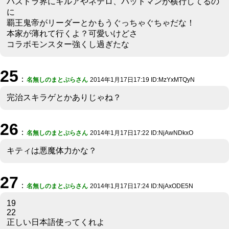
パズドラ界にキルアやネテロ、バットマンが横行してるの
に
覇王鬼帝がリーダーとかもうぐっちゃぐちゃだな！
本家が薄れて行くよ？可愛いけどさ
コラボモンスター強くし過ぎたな
25
：
名無しのまとぷらさん
2014年1月17日17:19 ID:MzYxMTQyN
完治スキラゲとかありじゃね？
26
：
名無しのまとぷらさん
2014年1月17日17:22 ID:NjAwNDkxO
キティは悪魔体力かな？
27
：
名無しのまとぷらさん
2014年1月17日17:24 ID:NjAxODE5N
19
22
正しい日本語使ってくれよ