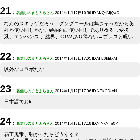
21
：
名無しのまとぷらさん
2014年1月17日16:59 ID:MzQ4MjQwO
なんのスキラゲだろう…グングニールは無さそうだから英
雄か使い回しかな。絵柄的に使い回しであり得る→変換
系、エンハンス 、結界、CTW あり得ない→ブレスと呪い
22
：
名無しのまとぷらさん
2014年1月17日17:05 ID:MTc0MjkxM
以外なコラボだなー
23
：
名無しのまとぷらさん
2014年1月17日17:06 ID:NTIxODcxN
日本語でおk
24
：
名無しのまとぷらさん
2014年1月17日17:18 ID:NjMxMTg0M
覇王鬼帝、強かったらどうする？