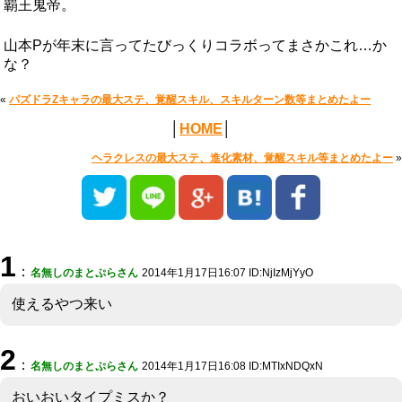
覇王鬼帝。
山本Pが年末に言ってたびっくりコラボってまさかこれ…か
な？
«
パズドラZキャラの最大ステ、覚醒スキル、スキルターン数等まとめたよー
│
HOME
│
ヘラクレスの最大ステ、進化素材、覚醒スキル等まとめたよー
»
1
：
名無しのまとぷらさん
2014年1月17日16:07 ID:NjIzMjYyO
使えるやつ来い
2
：
名無しのまとぷらさん
2014年1月17日16:08 ID:MTIxNDQxN
おいおいタイプミスか？