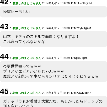
42
：
名無しのまとぷらさん
2014年1月17日19:29 ID:NTAwNTQ5M
怪露比ー欲しい
43
：
名無しのまとぷらさん
2014年1月17日19:30 ID:MzYyMTg4M
山本「キティのスキルで面白くなりますよ！」
これ言ってくれないかな
44
：
名無しのまとぷらさん
2014年1月17日19:39 ID:NjI4NTgzO
今更世界観ってｗｗｗ
ブリとかエビとかいたじゃんｗｗｗ
魔獣とか幻獣って事ならサンリオはＯＫじゃね？ｗｗｗ
45
：
名無しのまとぷらさん
2014年1月17日19:44 ID:MzUwMjgxO
ガチャドラもお着替え大変だな。もしかしたらドロップの
形も変わってそう