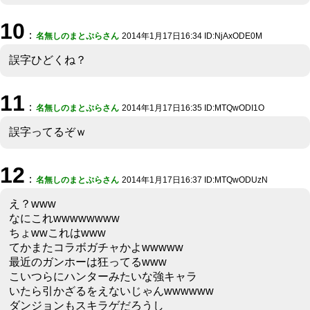
10
：
名無しのまとぷらさん
2014年1月17日16:34 ID:NjAxODE0M
誤字ひどくね？
11
：
名無しのまとぷらさん
2014年1月17日16:35 ID:MTQwODI1O
誤字ってるぞｗ
12
：
名無しのまとぷらさん
2014年1月17日16:37 ID:MTQwODUzN
え？www
なにこれwwwwwwww
ちょwwこれはwww
てかまたコラボガチャかよwwwww
最近のガンホーは狂ってるwww
こいつらにハンターみたいな強キャラ
いたら引かざるをえないじゃんwwwwww
ダンジョンもスキラゲだろうし