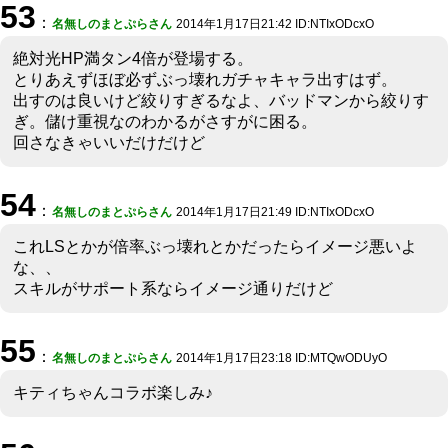
53
：
名無しのまとぷらさん
2014年1月17日21:42 ID:NTIxODcxO
絶対光HP満タン4倍が登場する。
とりあえずほぼ必ずぶっ壊れガチャキャラ出すはず。
出すのは良いけど絞りすぎるなよ、バッドマンから絞りす
ぎ。儲け重視なのわかるがさすがに困る。
回さなきゃいいだけだけど
54
：
名無しのまとぷらさん
2014年1月17日21:49 ID:NTIxODcxO
これLSとかが倍率ぶっ壊れとかだったらイメージ悪いよ
な、、
スキルがサポート系ならイメージ通りだけど
55
：
名無しのまとぷらさん
2014年1月17日23:18 ID:MTQwODUyO
キティちゃんコラボ楽しみ♪