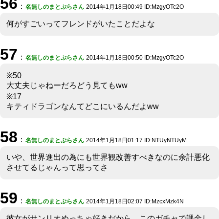
56
：
名無しのまとぷらさん
2014年1月18日00:49 ID:MzgyOTc2O
何がすごいってフレンドがいたことだよな
57
：
名無しのまとぷらさん
2014年1月18日00:50 ID:MzgyOTc2O
※50
大丈夫じゃねーだろどう見てもww
※17
キティドラゴンなんてどこにいるんだよww
58
：
名無しのまとぷらさん
2014年1月18日01:17 ID:NTUyNTUyM
いや、世界進出の為にも世界観改善すべきなのに余計悪化
させてるじゃんって思ってさ
59
：
名無しのまとぷらさん
2014年1月18日02:07 ID:MzcxMzk4N
彼女がサンリオめっちゃ好きだから、このガチャで課金し