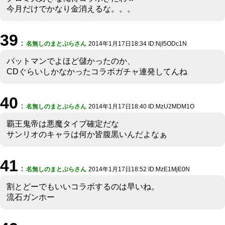
今月だけでかなり金消えるな。。。
39
：
名無しのまとぷらさん
2014年1月17日18:34 ID:NjI5ODc1N
バットマンでよほど儲かったのか、
CDぐらいしかなかったコラボガチャ連発してんね
40
：
名無しのまとぷらさん
2014年1月17日18:40 ID:MzU2MDM1O
覇王鬼帝は悪魔タイプ確定だな
サンリオのキャラは何か皆腹黒いんだよなぁ
41
：
名無しのまとぷらさん
2014年1月17日18:52 ID:MzE1MjE0N
割とどーでもいいコラボするのは早いね。
流石ガンホー