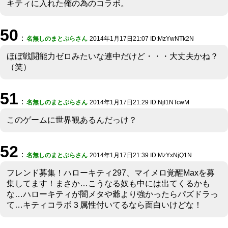
キティに入れた俺の為のコラボ。
50
：
名無しのまとぷらさん
2014年1月17日21:07 ID:MzYwNTk2N
ほぼ戦闘能力ゼロみたいな連中だけど・・・大丈夫かね？
（笑）
51
：
名無しのまとぷらさん
2014年1月17日21:29 ID:NjI1NTcwM
このゲームに世界観あるんだっけ？
52
：
名無しのまとぷらさん
2014年1月17日21:39 ID:MzYxNjQ1N
フレンド募集！ハローキティ297、マイメロ覚醒Maxを募
集してます！まさか…こうなる奴も中には出てくるかも
な…ハローキティが闇メタや爺より強かったらパズドラっ
て…キティコラボ３属性付いてるなら面白いけどな！