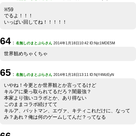
※59
でるよ！！！
いっぱい回してね！！！！！
64
：
名無しのまとぷらさん
2014年1月18日10:42 ID:Njc1MDE5M
世界観めちゃくちゃ
65
：
名無しのまとぷらさん
2014年1月18日13:11 ID:NjY4MzEyN
いやね！今更とか世界観とか言ってるけど
キルアに乗っ取られてるだろ？闇最強？
本家より強いコラボとか、あり得ない
このままコラボ続けてて
キルア、バットマン、エヴァ、キティこれだけに、なって
み？あれ？俺は何のゲームしてんだ？ってなる
66