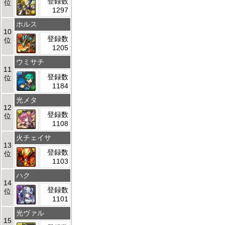
登録数
位
1297
ホルス
10
登録数
位
1205
ウミサチ
11
登録数
位
1184
光メタ
12
登録数
位
1108
火チェイサ
13
登録数
位
1103
ハク
14
登録数
位
1101
光ヴァル
15