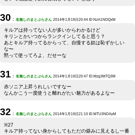
30
：
名無しのまとぷらさん
2014年1月19日20:44 ID:NzA1NDQxM
キルアは持ってない人が多いからわかるけど
キリンとかいつからランクインしてると思う？
あとキルア持ってるからって、自慢する奴は恥ずかしい
な〜
黙って使ってろよ、だせーな
31
：
名無しのまとぷらさん
2014年1月19日20:47 ID:Mzg3MTQ3M
赤ソニア上昇うれしいですなー
なんかこう一度使うと離れがたい魅力があるよなー
32
：
名無しのまとぷらさん
2014年1月19日21:10 ID:MTU3NDAyM
※27
キルア持ってない身からしてもただの僻みに見えるし一番