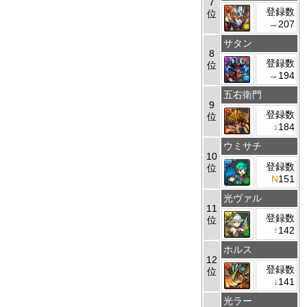
7
登録数
位
→
207
サタン
8
登録数
位
→
194
五右衛門
9
登録数
位
↓
184
ウミサチ
10
登録数
位
N
151
光ヴァル
11
登録数
位
↑
142
ホルス
12
登録数
位
↓
141
光ラー