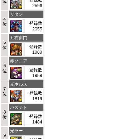
登録数
位
2596
サタン
4
登録数
位
2055
五右衛門
5
登録数
位
1989
赤ソニア
6
登録数
位
1959
光ホルス
7
登録数
位
1819
バステト
8
登録数
位
1484
光ラー
9