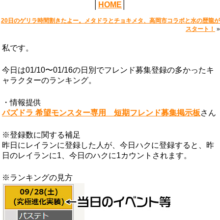
│
HOME
│
20日のゲリラ時間割きたよー。メタドラとチョキメタ、高岡市コラボと水の歴龍が
スタート！
»
私です。
今日は01/10〜01/16の日別でフレンド募集登録の多かったキ
ャラクターのランキング。
・情報提供
パズドラ 希望モンスター専用 短期フレンド募集掲示板
さん
※登録数に関する補足
昨日にレイランに登録した人が、今日ハクに登録すると、昨
日のレイランに1、今日のハクに1カウントされます。
※ランキングの見方