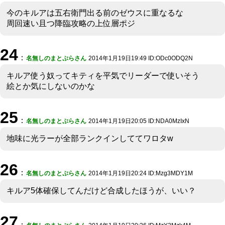
今のキルアは五右衛門出る前のゼウスに重なるな
周回速い且つ降臨攻略の上位層ポジ
24
：
名無しのまとぷらさん
2014年1月19日19:49 ID:ODc0ODQ2N
キルア使う奴ってキティを平気でリーダーで使いそう
絵とか気にしないのかな
25
：
名無しのまとぷらさん
2014年1月19日20:05 ID:NDA0MzIxN
地味に光ラーが全部ランクインしててワロタw
26
：
名無しのまとぷらさん
2014年1月19日20:24 ID:Mzg3MDY1M
キルア5体確保してんだけど合成したほうが、いい？
27
：