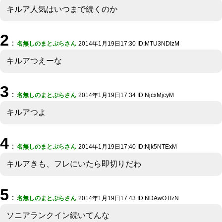
キルア人気はいつまで続くのか
2
：
名無しのまとぷらさん
2014年1月19日17:30 ID:MTU3NDIzM
キルアつえーな
3
：
名無しのまとぷらさん
2014年1月19日17:34 ID:NjcxMjcyM
キルアつよ
4
：
名無しのまとぷらさん
2014年1月19日17:40 ID:Njk5NTExM
キルアきも、フレにいたら即切りだわ
5
：
名無しのまとぷらさん
2014年1月19日17:43 ID:NDAwOTIzN
ソニアランクイン続いてんな