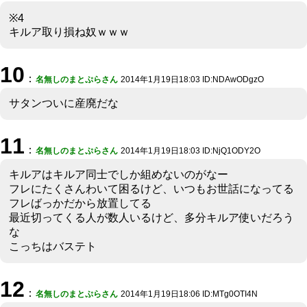
※4
キルア取り損ね奴ｗｗｗ
10
：
名無しのまとぷらさん
2014年1月19日18:03 ID:NDAwODgzO
サタンついに産廃だな
11
：
名無しのまとぷらさん
2014年1月19日18:03 ID:NjQ1ODY2O
キルアはキルア同士でしか組めないのがなー
フレにたくさんわいて困るけど、いつもお世話になってる
フレばっかだから放置してる
最近切ってくる人が数人いるけど、多分キルア使いだろう
な
こっちはバステト
12
：
名無しのまとぷらさん
2014年1月19日18:06 ID:MTg0OTI4N