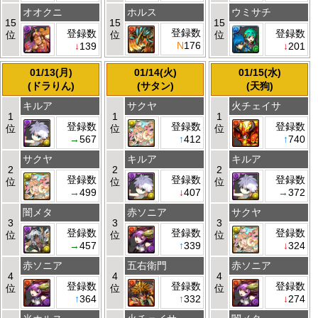
オオクニ
ホルス
ウミサチ
15
15
15
登録数
登録数
登録数
位
位
位
N
176
↓
139
↓
201
01/13(月)
01/14(火)
01/15(水)
(ドラりん)
(サタン)
(天狗)
キルア
サクヤ
火チェイサ
1
1
1
登録数
登録数
登録数
位
位
位
→
567
↑
412
↑
740
サクヤ
キルア
キルア
2
2
2
登録数
登録数
登録数
位
位
位
→
499
↓
407
→
372
闇メタ
赤ソニア
サクヤ
3
3
3
登録数
登録数
登録数
位
位
位
→
457
↑
339
↓
324
赤ソニア
五右衛門
赤ソニア
4
4
4
登録数
登録数
登録数
位
位
位
↑
364
↑
332
↓
274