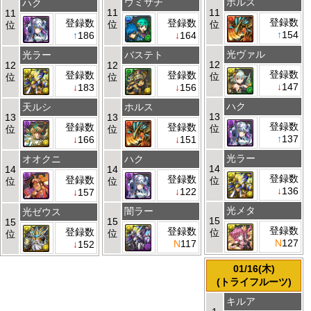
ウミサチ
ホルス
ハク
11
11
11
登録数
登録数
登録数
位
位
位
↑
154
↑
186
↓
164
光ヴァル
光ラー
バステト
12
12
12
登録数
登録数
登録数
位
位
位
↓
147
↓
183
↓
156
ハク
天ルシ
ホルス
13
13
13
登録数
登録数
登録数
位
位
位
↑
137
↓
166
↓
151
光ラー
オオクニ
ハク
14
14
14
登録数
登録数
登録数
位
位
位
↓
136
↓
122
↓
157
光メタ
闇ラー
光ゼウス
15
15
15
登録数
登録数
登録数
位
位
位
N
127
N
117
↓
152
01/16(木)
(トライフルーツ)
キルア