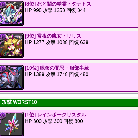
[8位] 死と闇の精霊・タナトス
HP 998 攻撃 1253 回復 344
[9位] 常夜の魔女・リリス
HP 1277 攻撃 1088 回復 638
[10位] 朧夜の闇忍・服部半蔵
HP 1389 攻撃 1748 回復 480
攻撃 WORST10
[1位] レインボークリスタル
HP 300 攻撃 300 回復 300