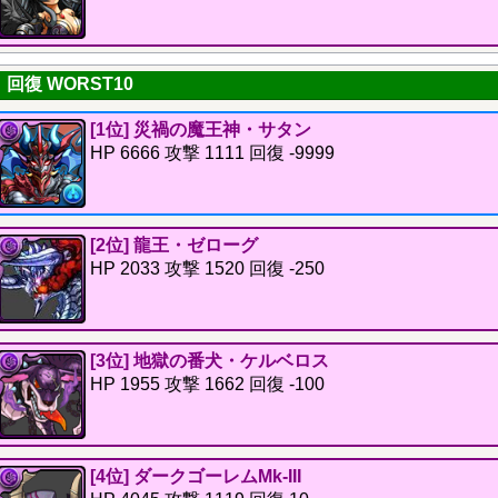
回復 WORST10
[1位] 災禍の魔王神・サタン
HP 6666 攻撃 1111 回復 -9999
[2位] 龍王・ゼローグ
HP 2033 攻撃 1520 回復 -250
[3位] 地獄の番犬・ケルベロス
HP 1955 攻撃 1662 回復 -100
[4位] ダークゴーレムMk-III