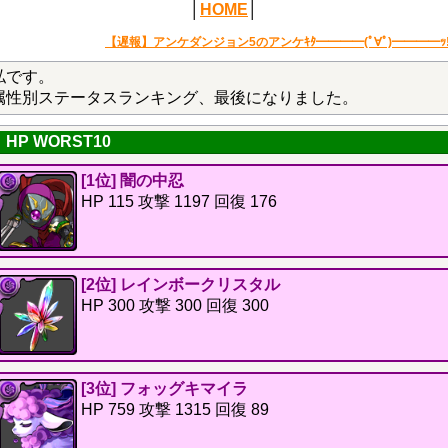
│
HOME
│
【遅報】アンケダンジョン5のアンケｷﾀ━━━━(ﾟ∀ﾟ)━━━━ｯ!
私です。
属性別ステータスランキング、最後になりました。
HP WORST10
[1位] 闇の中忍
HP 115 攻撃 1197 回復 176
[2位] レインボークリスタル
HP 300 攻撃 300 回復 300
[3位] フォッグキマイラ
HP 759 攻撃 1315 回復 89