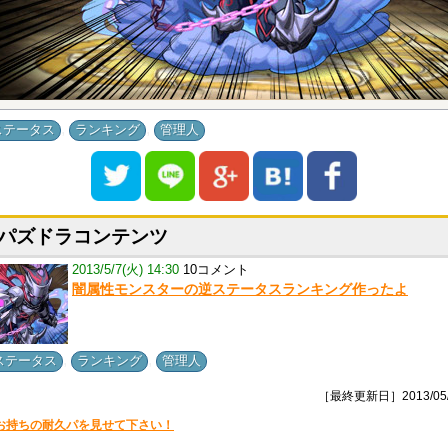
,
,
ステータス
ランキング
管理人
パズドラコンテンツ
2013/5/7(火) 14:30
10コメント
闇属性モンスターの逆ステータスランキング作ったよ
,
,
ステータス
ランキング
管理人
［最終更新日］2013/05/
お持ちの耐久パを見せて下さい！