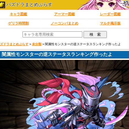
パズドラまとめぷらす
キャラ図鑑
アーマー図鑑
レーダー図鑑
ゲリラ時間割
ノーコンパまとめ
マルチ掲示板
ズドラまとめぷらす
>
未分類
>
闇属性モンスターの逆ステータスランキング作ったよ
闇属性モンスターの逆ステータスランキング作ったよ