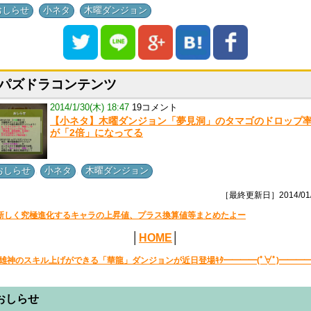
,
,
おしらせ
小ネタ
木曜ダンジョン
パズドラコンテンツ
2014/1/30(木) 18:47
19コメント
【小ネタ】木曜ダンジョン「夢見洞」のタマゴのドロップ
が「2倍」になってる
,
,
おしらせ
小ネタ
木曜ダンジョン
［最終更新日］2014/01/
新しく究極進化するキャラの上昇値、プラス換算値等まとめたよー
│
HOME
│
雄神のスキル上げができる「華龍」ダンジョンが近日登場ｷﾀ━━━━(ﾟ∀ﾟ)━━━━ｯ
おしらせ