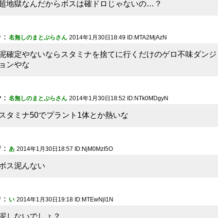
超地獄なんだからボスは確ドロじゃないの…？
3
：
名無しのまとぷらさん
2014年1月30日18:49 ID:MTA2MjAzN
泥確定やないならスタミナを捨てに行くだけのゲロ不味ダンジ
ョンやな
4
：
名無しのまとぷらさん
2014年1月30日18:52 ID:NTk0MDgyN
スタミナ50でプラント1体とか熱いな
5
：
あ
2014年1月30日18:57 ID:NjM0MzI5O
ボス泥んない
6
：
い
2014年1月30日19:18 ID:MTEwNjI1N
泥しないでしょ？