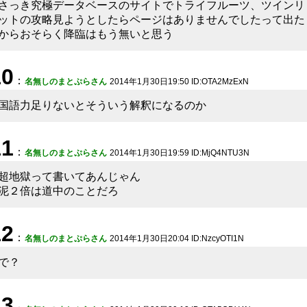
さっき究極データベースのサイトでトライフルーツ、ツインリ
ットの攻略見ようとしたらページはありませんでしたって出た
からおそらく降臨はもう無いと思う
10
：
名無しのまとぷらさん
2014年1月30日19:50 ID:OTA2MzExN
国語力足りないとそういう解釈になるのか
11
：
名無しのまとぷらさん
2014年1月30日19:59 ID:MjQ4NTU3N
超地獄って書いてあんじゃん
泥２倍は道中のことだろ
12
：
名無しのまとぷらさん
2014年1月30日20:04 ID:NzcyOTI1N
で？
13