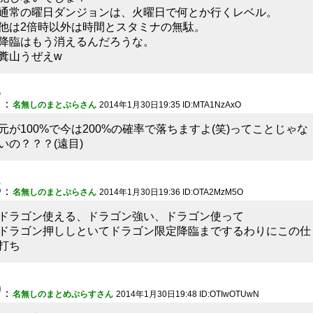
通常の曜日ダンジョンは、火曜日で何とか行くレベル。
他は2倍時以外は時間とスタミナの無駄。
降臨はもう消えるんだろうな。
糞山うぜえw
7
：
名無しのまとぷらさん
2014年1月30日19:35 ID:MTA1NzAxO
元が100%で今は200%の確率で落ちますよ(笑)ってことじゃな
いの？？？(遠目)
8
：
名無しのまとぷらさん
2014年1月30日19:36 ID:OTA2MzM5O
ドラゴン使える、ドラゴン強い、ドラゴン使って
ドラゴン押ししといてドラゴン限定降臨までするわりにこの仕
打ち
9
：
名無しのまとめぷらすさん
2014年1月30日19:48 ID:OTIwOTUwN