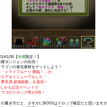
014/1/30【
木曜
限定！】
木曜ダンジョンの出現！
ドラゴンの進化素材をゲットしよう！
※「トライフルーツ 降臨！」の
フロアをリニューアルした
「夢見洞 超地獄級」を追加！
※しかも記念イベントで
タマゴのドロップ率が2倍！
この書き方だと、さすがにBOSSはドロップ確定だと思います