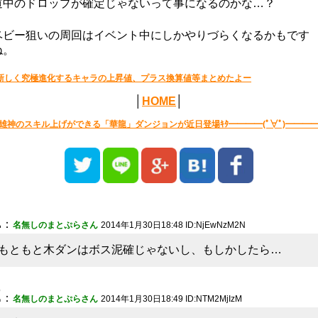
道中のドロップが確定じゃないって事になるのかな…？
ベビー狙いの周回はイベント中にしかやりづらくなるかもです
ね。
新しく究極進化するキャラの上昇値、プラス換算値等まとめたよー
│
HOME
│
雄神のスキル上げができる「華龍」ダンジョンが近日登場ｷﾀ━━━━(ﾟ∀ﾟ)━━━━ｯ
1
：
名無しのまとぷらさん
2014年1月30日18:48 ID:NjEwNzM2N
もともと木ダンはボス泥確じゃないし、もしかしたら…
2
：
名無しのまとぷらさん
2014年1月30日18:49 ID:NTM2MjIzM