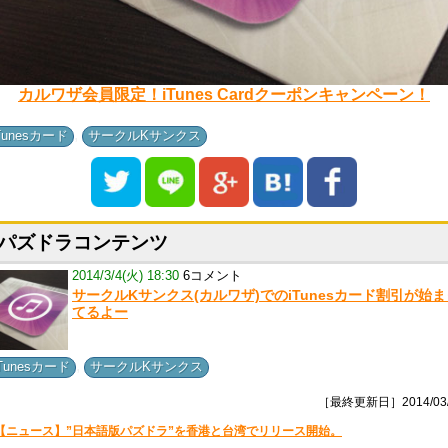
カルワザ会員限定！iTunes Cardクーポンキャンペーン！
,
Tunesカード
サークルKサンクス
パズドラコンテンツ
2014/3/4(火) 18:30
6コメント
サークルKサンクス(カルワザ)でのiTunesカード割引が始ま
てるよー
,
iTunesカード
サークルKサンクス
［最終更新日］2014/03/
【ニュース】”日本語版パズドラ”を香港と台湾でリリース開始。