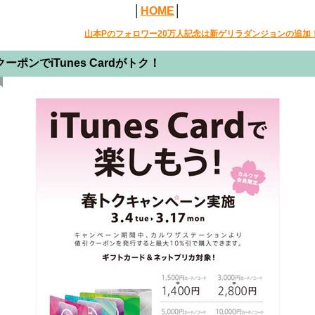
│
HOME
│
山本Pのフォロワー20万人記念は新ゲリラダンジョンの追加
クーポンでiTunes Cardがトク！