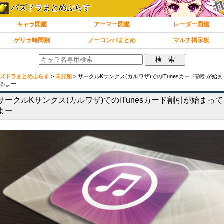
パズドラまとめぷらす
キャラ図鑑
アーマー図鑑
レーダー図鑑
ゲリラ時間割
ノーコンパまとめ
マルチ掲示板
ズドラまとめぷらす
>
未分類
>
サークルKサンクス(カルワザ)でのiTunesカード割引が始ま
るよー
サークルKサンクス(カルワザ)でのiTunesカード割引が始まっ
よー