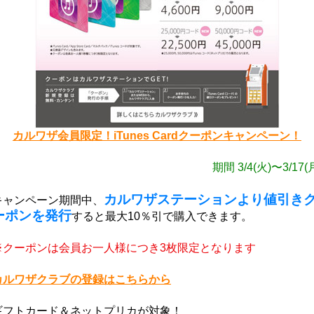
カルワザ会員限定！iTunes Cardクーポンキャンペーン！
期間 3/4(火)〜3/17(
カルワザステーションより値引き
キャンペーン期間中、
ーポンを発行
すると最大10％引で購入できます。
※クーポンは会員お一人様につき3枚限定となります
カルワザクラブの登録はこちらから
ギフトカード＆ネットプリカが対象！