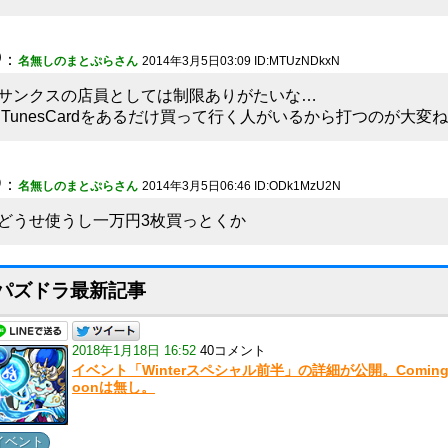
5
：
名無しのまとぷらさん
2014年3月5日03:09 ID:MTUzNDkxN
サンクスの店員としては制限ありがたいな…
iTunesCardをあるだけ買って行く人がいるから打つのが大変ね
6
：
名無しのまとぷらさん
2014年3月5日06:46 ID:ODk1MzU2N
どうせ使うし一万円3枚買っとくか
パズドラ最新記事
2018年1月18日 16:52
40コメント
イベント「Winterスペシャル前半」の詳細が公開。Coming
oonは無し。
イベント