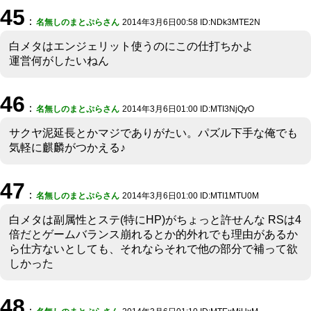
45
：
名無しのまとぷらさん
2014年3月6日00:58 ID:NDk3MTE2N
白メタはエンジェリット使うのにこの仕打ちかよ
運営何がしたいねん
46
：
名無しのまとぷらさん
2014年3月6日01:00 ID:MTI3NjQyO
サクヤ泥延長とかマジでありがたい。パズル下手な俺でも
気軽に麒麟がつかえる♪
47
：
名無しのまとぷらさん
2014年3月6日01:00 ID:MTI1MTU0M
白メタは副属性とステ(特にHP)がちょっと許せんな RSは4
倍だとゲームバランス崩れるとか的外れでも理由があるか
ら仕方ないとしても、それならそれで他の部分で補って欲
しかった
48
：