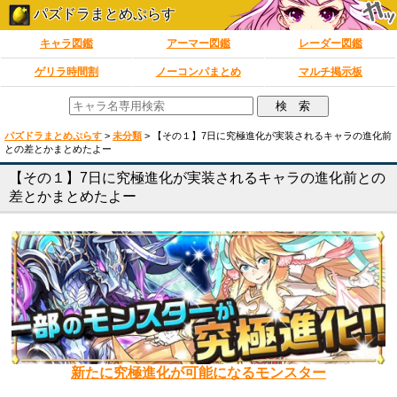
パズドラまとめぷらす
キャラ図鑑
アーマー図鑑
レーダー図鑑
ゲリラ時間割
ノーコンパまとめ
マルチ掲示板
パズドラまとめぷらす
>
未分類
>
【その１】7日に究極進化が実装されるキャラの進化前
との差とかまとめたよー
【その１】7日に究極進化が実装されるキャラの進化前との
差とかまとめたよー
新たに究極進化が可能になるモンスター