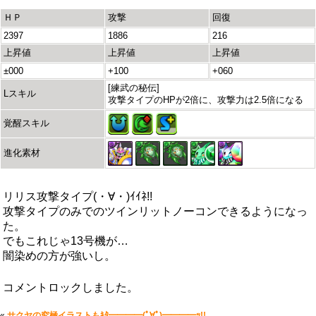
ＨＰ
攻撃
回復
2397
1886
216
上昇値
上昇値
上昇値
±000
+100
+060
[練武の秘伝]
Lスキル
攻撃タイプのHPが2倍に、攻撃力は2.5倍になる
覚醒スキル
進化素材
リリス攻撃タイプ(・∀・)ｲｲﾈ!!
攻撃タイプのみでのツインリットノーコンできるようになっ
た。
でもこれじゃ13号機が…
闇染めの方が強いし。
コメントロックしました。
«
サクヤの究極イラストもｷﾀ━━━━(ﾟ∀ﾟ)━━━━ｯ!!