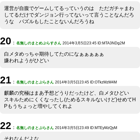
運営が自腹でゲームしてるっていうのは ただガチャまわ
してるだけでダンジョン行ってないって言うことなんだろ
うな パズルもしたことないんだろうね
20
：
名無しのまとめぷらすさん
2014年3月5日23:45 ID:MTA3NDg2M
白メタめっちゃ期待してたのになぁぁぁぁぁ
嫌われようがひどい
21
：
名無しのまとぷらさん
2014年3月5日23:45 ID:OTkzMzM4M
麒麟の究極はまあ予想どうりだったけど、白メタひどい
スキルためにくくなったし(ためるスキルないけど)せめてH
Pもうちょっと増やしてくれよ
22
：
名無しのまとぷらさん
2014年3月5日23:49 ID:MTEyMzQyM
それなんだよな