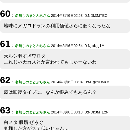
60
：
名無しのまとぷらさん
2014年3月6日02:53 ID:NDk3MTI3O
地味にメガロドランの利用価値さらに低くなったな
61
：
名無しのまとぷらさん
2014年3月6日02:54 ID:NjIxNjg1M
天ルシ弱すぎワロタ
これじゃ天カスとか言われてもしゃーないわ
62
：
名無しのまとぷらさん
2014年3月6日03:04 ID:MTgxNDMzM
癌は回復タイプに、なんか恨みでもあるん？
63
：
名無しのまとぷらさん
2014年3月6日03:13 ID:NDk3MTEzN
白メタ 麒麟 ぜろぐ
究極した方がステ低いじゃん…