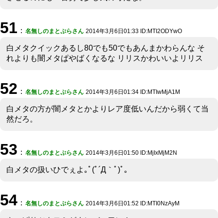
51
：
名無しのまとぷらさん
2014年3月6日01:33 ID:MTI2ODYwO
白メタクイックあるし80でも50でもあんまかわらんな そ
れよりも闇メタぱやばくなるな リリスかわいいよリリス
52
：
名無しのまとぷらさん
2014年3月6日01:34 ID:MTIwMjA1M
白メタの方が闇メタとかよりレア度低いんだから弱くて当
然だろ。
53
：
名無しのまとぷらさん
2014年3月6日01:50 ID:MjIxMjM2N
白メタの扱いひでぇよ｡ﾟ(ﾟ´Д｀ﾟ)ﾟ｡
54
：
名無しのまとぷらさん
2014年3月6日01:52 ID:MTI0NzAyM