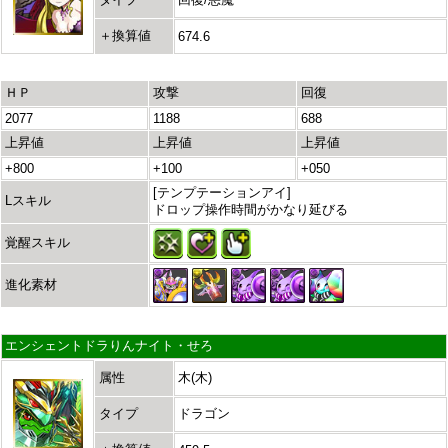
＋換算値
674.6
ＨＰ
攻撃
回復
2077
1188
688
上昇値
上昇値
上昇値
+800
+100
+050
[テンプテーションアイ]
Lスキル
ドロップ操作時間がかなり延びる
覚醒スキル
進化素材
エンシェントドラりんナイト・せろ
属性
木(木)
タイプ
ドラゴン