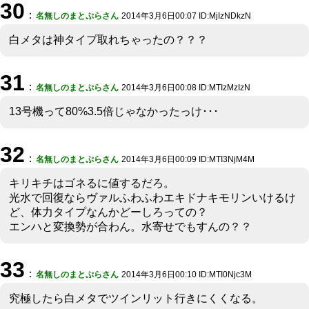
30
：
名無しのまとぷらさん
2014年3月6日00:07 ID:MjIzNDkzN
白メタは神タイプ取れちゃったの？？？
31
：
名無しのまとぷらさん
2014年3月6日00:08 ID:MTIzMzIzN
13号機って80%3.5倍じゃなかったっけ･･･
32
：
名無しのまとぷらさん
2014年3月6日00:09 ID:MTI3NjM4M
キリキチはゴネるに値するだろ。
光水で回復ならヴァルふわふわエキドナキモリンいけるけ
ど、体力タイプなんかどーしろっての？
エンハと変換勢が合わん。水寄せでもすんの？？
33
：
名無しのまとぷらさん
2014年3月6日00:10 ID:MTI0Njc3M
究極したら白メタでツインリット行きにくくなる。