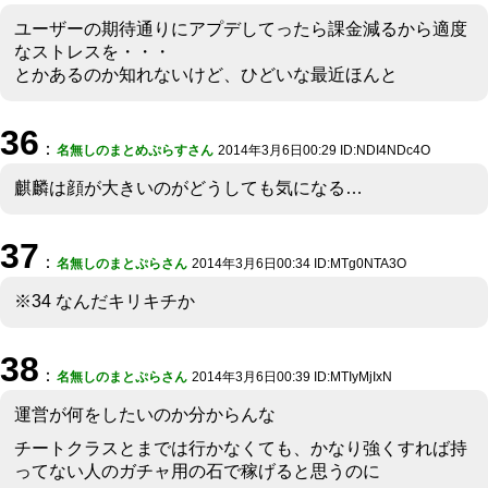
ユーザーの期待通りにアプデしてったら課金減るから適度
なストレスを・・・
とかあるのか知れないけど、ひどいな最近ほんと
36
：
名無しのまとめぷらすさん
2014年3月6日00:29 ID:NDI4NDc4O
麒麟は顔が大きいのがどうしても気になる…
37
：
名無しのまとぷらさん
2014年3月6日00:34 ID:MTg0NTA3O
※34 なんだキリキチか
38
：
名無しのまとぷらさん
2014年3月6日00:39 ID:MTIyMjIxN
運営が何をしたいのか分からんな
チートクラスとまでは行かなくても、かなり強くすれば持
ってない人のガチャ用の石で稼げると思うのに