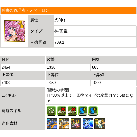
神書の管理者・メタトロン
属性
光(水)
タイプ
神/回復
＋換算値
799.1
ＨＰ
攻撃
回復
2454
1330
863
上昇値
上昇値
上昇値
+100
+050
±000
[聖戦の掌理]
Lスキル
HP50％以上で、回復タイプの攻撃力が3.5倍にな
る
覚醒スキル
進化素材