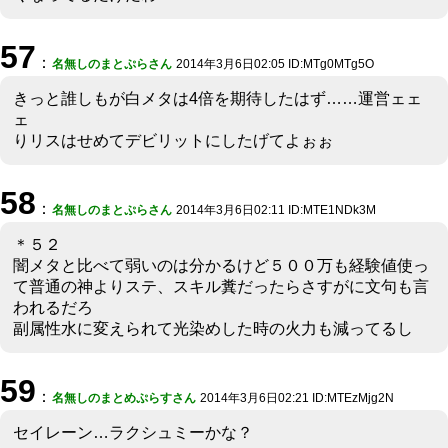
57
：
名無しのまとぷらさん
2014年3月6日02:05 ID:MTg0MTg5O
きっと誰しもが白メタは4倍を期待したはず……運営ェェ
ェ
りリスはせめてデビリットにしたげてよぉぉ
58
：
名無しのまとぷらさん
2014年3月6日02:11 ID:MTE1NDk3M
＊５２
闇メタと比べて弱いのは分かるけど５００万も経験値使っ
て普通の神よりステ、スキル糞だったらさすがに文句も言
われるだろ
副属性水に変えられて光染めした時の火力も減ってるし
59
：
名無しのまとめぷらすさん
2014年3月6日02:21 ID:MTEzMjg2N
セイレーン…ラクシュミーかな？