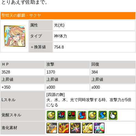
とりあえず佐助まで。
聖煌天の麒麟・サクヤ
属性
光(光)
タイプ
神/体力
＋換算値
754.8
ＨＰ
攻撃
回復
3528
1370
384
上昇値
上昇値
上昇値
+350
±000
±000
[四源の舞]
Lスキル
火、水、木、光で同時攻撃する時、攻撃力が5倍
になる
覚醒スキル
進化素材