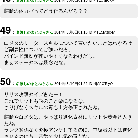
名無しのまとぷらさん
2014年3月6日01:10 ID:MTExMjUxM
麒麟の体力パってどう作るんだろ？？
49
：
名無しのまとぷらさん
2014年3月6日01:16 ID:MTE5MzgxM
白メタのリーダースキルについて言いたいことはわかるけ
ど副属性については強いだろ。
バインド無効が使いやすくなるわけだし。
まぁステータスは残念だな。
50
：
名無しのまとぷらさん
2014年3月6日01:25 ID:NjA5OTcyO
リリス攻撃タイプきたー！
これでリットも尚のこと楽になるな。
さりげなくスキルの毒も上方修正されたね。
麒麟や白メタは、やっぱり進化素材にリットや黄金番人き
たね。
ランク関係なく究極アンケしてるのに、中級者以下は進化
させるのにも一苦労で少し気の毒だな。