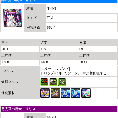
属性
水(水)
タイプ
回復
＋換算値
668.4
ＨＰ
攻撃
回復
2011
1185
691
上昇値
上昇値
上昇値
+700
+400
±000
[エターナルソング]
Lスキル
ドロップを消したターン、HPが超回復する
覚醒スキル
進化素材
月光牙の魔女・リリス
属性
闇(光)