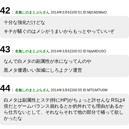
42
：
名無しのまとぷらさん
2014年3月6日00:51 ID:MjI1MzMwO
十分な強化だけどな
キチが騒ぐのはメシがうまいからもっとやっていいぞ
43
：
名無しのまとぷらさん
2014年3月6日00:52 ID:NjIyMDU0O
なんで白メタの副属性が水になってんのや
黒メタ優遇いい加減にしろよクソ運営
44
：
名無しのまとぷらさん
2014年3月6日00:55 ID:MTI1MTU0M
白メタは副属性とステ(特にHP)がちょっと許せんな RSは4
倍だとゲームバランス崩れるとか的外れでも理由があるか
ら仕方ないとして、それならそれで他の部分で補って欲し
かったな