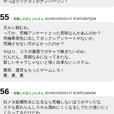
やっぱりツクヨミがナンバーワン！
55
：
名無しのまとぷらさん
2014年3月6日01:57 ID:MTU0NTQ2M
天ルシ頼むわ。
ってか、究極アンケートとった意味なんかあんのか？
究極希望先に出してガックシアンケートやないか。
究極させない方がよかったのか？
やはり、コラボ優遇でガチャで稼ぎたいのか。
だんだん、黒猫なみになってきたな。
新しいキャラじゃないと強く出来ないシステム。
糞癌、運営もちっとゲームしろ！
糞、糞、糞
56
：
名無しのまとぷらさん
2014年3月6日01:57 ID:MTE1NDk3M
白メタ副属性水になるなら究極しないほうがマシだな
ステも変わらんしスキル溜めにくくなるしでただ使いにく
くなってるだけだわ