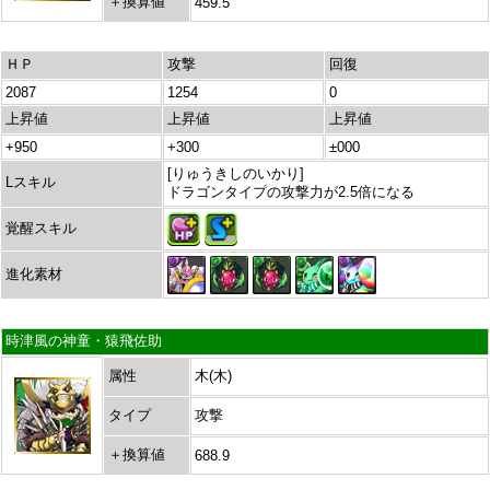
＋換算値
459.5
ＨＰ
攻撃
回復
2087
1254
0
上昇値
上昇値
上昇値
+950
+300
±000
[りゅうきしのいかり]
Lスキル
ドラゴンタイプの攻撃力が2.5倍になる
覚醒スキル
進化素材
時津風の神童・猿飛佐助
属性
木(木)
タイプ
攻撃
＋換算値
688.9