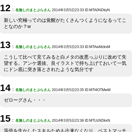
12
：
名無しのまとぷらさん
2014年3月5日23:33 ID:MTA0NDkyN
新しい究極ってのは覚醒がたくさんつくようになるってこ
となのか？w
13
：
名無しのまとぷらさん
2014年3月5日23:33 ID:MTAwMzkxM
こうして比べて見てみると白メタの改悪っぷりに改めて失
望する。アンケ選抜、良イラストで持ち上げておいて一気
にドン底に突き落とされたような気分です
14
：
名無しのまとぷらさん
2014年3月5日23:35 ID:MTI4OTMwM
ゼローグさん・・・
15
：
名無しのまとぷらさん
2014年3月5日23:36 ID:MTUzNDkxN
等倍を生かしたスキルためも出来なくなり、ベストマッチ