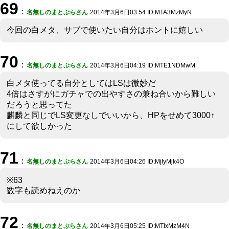
69
：
名無しのまとぷらさん
2014年3月6日03:54 ID:MTA3MzMyN
今回の白メタ、サブで使いたい自分はホントに嬉しい
70
：
名無しのまとぷらさん
2014年3月6日04:19 ID:MTE1NDMwM
白メタ使ってる自分としてはLSは微妙だ
4倍はさすがにガチャでの出やすさの兼ね合いから難しい
だろうと思ってた
麒麟と同じでLS変更なしでいいから、HPをせめて3000↑
にして欲しかった
71
：
名無しのまとぷらさん
2014年3月6日04:26 ID:MjIyMjk4O
※63
数字も読めねえのか
72
：
名無しのまとぷらさん
2014年3月6日05:25 ID:MTIxMzM4N