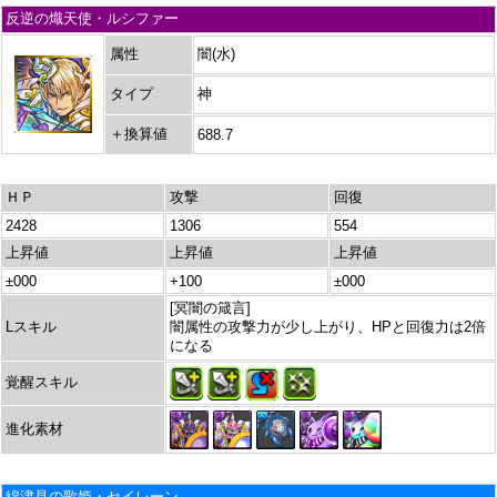
反逆の熾天使・ルシファー
属性
闇(水)
タイプ
神
＋換算値
688.7
ＨＰ
攻撃
回復
2428
1306
554
上昇値
上昇値
上昇値
±000
+100
±000
[冥闇の箴言]
Lスキル
闇属性の攻撃力が少し上がり、HPと回復力は2倍
になる
覚醒スキル
進化素材
綿津見の歌姫・セイレーン