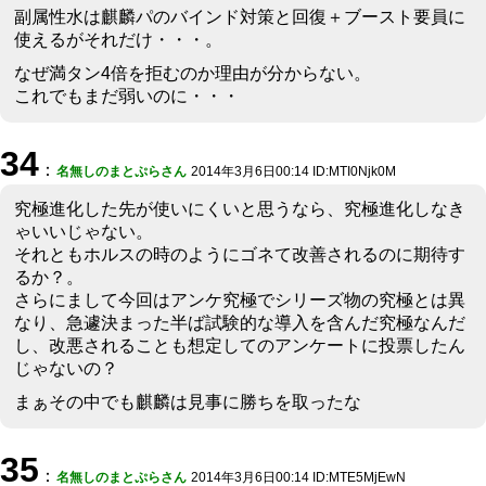
副属性水は麒麟パのバインド対策と回復＋ブースト要員に
使えるがそれだけ・・・。
なぜ満タン4倍を拒むのか理由が分からない。
これでもまだ弱いのに・・・
34
：
名無しのまとぷらさん
2014年3月6日00:14 ID:MTI0Njk0M
究極進化した先が使いにくいと思うなら、究極進化しなき
ゃいいじゃない。
それともホルスの時のようにゴネて改善されるのに期待す
るか？。
さらにまして今回はアンケ究極でシリーズ物の究極とは異
なり、急遽決まった半ば試験的な導入を含んだ究極なんだ
し、改悪されることも想定してのアンケートに投票したん
じゃないの？
まぁその中でも麒麟は見事に勝ちを取ったな
35
：
名無しのまとぷらさん
2014年3月6日00:14 ID:MTE5MjEwN