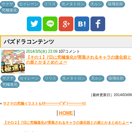
,
,
,
,
,
,
サクヤ
セイレーン
リリス
光メタトロン
天ルシ
猿飛佐助
究極進化
パズドラコンテンツ
2014/3/5(水) 23:09
107コメント
【その１】7日に究極進化が実装されるキャラの進化前と
の差とかまとめたよー
,
,
,
,
,
,
サクヤ
セイレーン
リリス
光メタトロン
天ルシ
猿飛佐助
究極進化
［最終更新日］2014/03/06
«
サクヤの究極イラストもｷﾀ━━━━(ﾟ∀ﾟ)━━━━ｯ!!
│
HOME
│
【その２】7日に究極進化が実装されるキャラの進化前との差とかまとめたよー
»