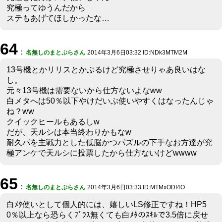
究極ってゆうんだから
ステもあげてほしかったな…
64
：
名無しのまとぷらさん
2014年3月6日03:32 ID:NDk3MTM2M
13号機とかリリスとかぶるけど究極させりゃあ良いはな
し。
元々13号機は需要ないから仕方ないよなww
白メタへは50％以下やけだいぶ使いやすくはなったんじゃ
ね？ww
クイックヒールもあるしw
だが、天ルシは本当終わりかもなw
耐久パを主戦力とした低脳かつパズルの下手なお方達が究
極アンケで天ルシに投票したから仕方ないけどwwww
65
：
名無しのまとぷらさん
2014年3月6日03:33 ID:MTMxODI4O
白ﾒﾀ使いとして個人的には、嬉しいLS修正ですね！HP5
0％以上なら恐らくﾌﾟﾗｽ無くても白ﾒﾀのｽｷﾙで3.5倍に戻せ