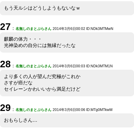
もう天ルシはどうしようもないなｗ
27
：
名無しのまとぷらさん
2014年3月6日00:02 ID:NDk3MTMwN
麒麟の体力・・・
光神染めの自分には無縁だったな
28
：
名無しのまとぷらさん
2014年3月6日00:03 ID:NDk3MTM1N
より多くの人が望んだ究極がこれか
さすが癌だな
セイレーンかわいいから満足だけど
29
：
名無しのまとぷらさん
2014年3月6日00:06 ID:MTg0MTkwM
おもらしさん…