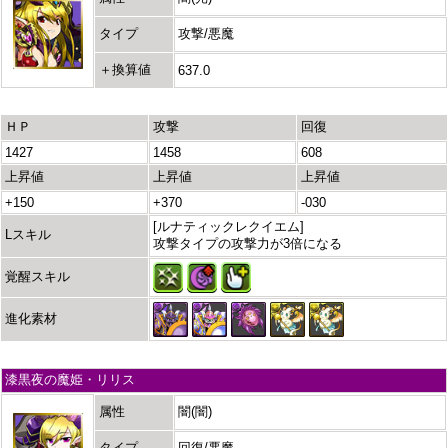
タイプ
攻撃/悪魔
＋換算値
637.0
ＨＰ
攻撃
回復
1427
1458
608
上昇値
上昇値
上昇値
+150
+370
-030
[ルナティックレクイエム]
Lスキル
攻撃タイプの攻撃力が3倍になる
覚醒スキル
進化素材
漆黒夜の魔姫・リリス
属性
闇(闇)
タイプ
回復/悪魔