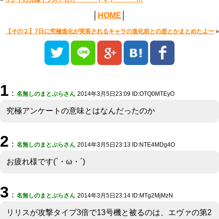
│
HOME
│
【その２】7日に究極進化が実装されるキャラの進化前との差とかまとめたよー
»
1
：
名無しのまとぷらさん
2014年3月5日23:09 ID:OTQ0MTEyO
究極アンケートの意味とはなんだったのか
2
：
名無しのまとぷらさん
2014年3月5日23:13 ID:NTE4MDg4O
お疲れ様です(`・ω・´)
3
：
名無しのまとぷらさん
2014年3月5日23:14 ID:MTg2MjMzN
リリスが攻撃タイプ3倍で13号機と被るのは、エヴァの第2