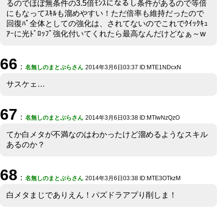
るのでほぼ無条件の3.5倍ﾓﾝｽになるし条件があるので等倍
にもなってｽｷﾙも溜めやすい！ただ倍率も維持だったので
回復ﾊﾟ全体としての強化は、されてないのでこれでｸｲｯｸｷｭ
ｱｰに光ﾄﾞﾛｯﾌﾟ強化付いてくれたら最高なんだけどなぁ～w
66
：
名無しのまとぷらさん
2014年3月6日03:37 ID:MTE1NDcxN
サスケェ…
67
：
名無しのまとぷらさん
2014年3月6日03:38 ID:MTIwNzQzO
てか白メタが不満なのはわかったけど溜めるようなスキル
あるのか？
68
：
名無しのまとぷらさん
2014年3月6日03:38 ID:MTE3OTkzM
白メタまじでありえん！パズドラアプり削しま！