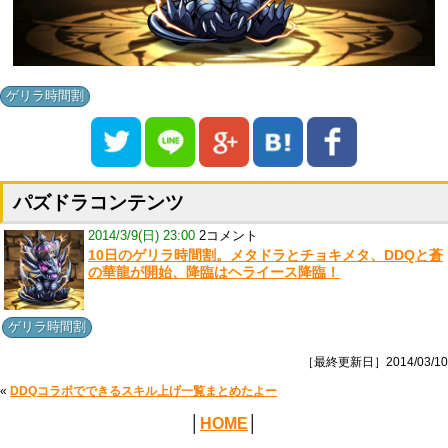
ゲリラ時間割
パズドラコンテンツ
2014/3/9(日) 23:00
2コメント
10日のゲリラ時間割。メタドラとチョキメタ、DDQと蒼
の華龍が開始、降臨はヘライース降臨！
ゲリラ時間割
［最終更新日］2014/03/10
«
DDQコラボでできるスキル上げ一覧まとめたよー
│
HOME
│