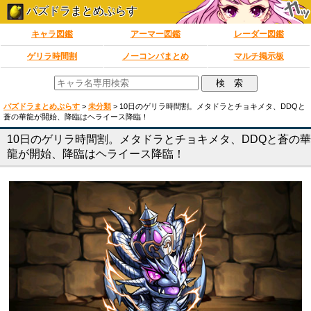
パズドラまとめぷらす
キャラ図鑑
アーマー図鑑
レーダー図鑑
ゲリラ時間割
ノーコンパまとめ
マルチ掲示板
パズドラまとめぷらす
>
未分類
>
10日のゲリラ時間割。メタドラとチョキメタ、DDQと
蒼の華龍が開始、降臨はヘライース降臨！
10日のゲリラ時間割。メタドラとチョキメタ、DDQと蒼の華
龍が開始、降臨はヘライース降臨！