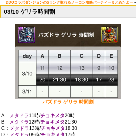
DDQコラボダンジョンのSランク取れるノーコン攻略パーティーまとめたよー
»
03/10 ゲリラ時間割
パズドラ ゲリラ 時間割
A：
メタドラ
11時/
チョキメタ
20時
B：
メタドラ
12時/
チョキメタ
21:30
C：
メタドラ
13時/
チョキメタ
18:30
D：
メタドラ
09時/
チョキメタ
17時