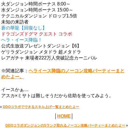
火ダンジョン時間ボーナス 8:00～
水ダンジョン時間ボーナス 15:00～
テクニカルダンジョン ドロップ1.5倍
未知の来訪者
蒼の華龍【回復なし】
ドラゴンズドグマ クエスト コラボ
ヘラ・イース降臨！
公式生放送プレゼントダンジョン【6】
ゲリラダンジョン メタドラ 超メタドラ
レアガチャ 来場者222万人突破記念カーニバル
※関連記事：
ヘライース降臨のノーコン攻略パーティーまと
めたよー。
イースかぁ…
アスカ×ミサトは難しそうだから佐助を使ってみよう。
«
DDQコラボでできるスキル上げ一覧まとめたよー
│
HOME
│
DDQコラボダンジョンのSランク取れるノーコン攻略パーティーまとめたよー
»