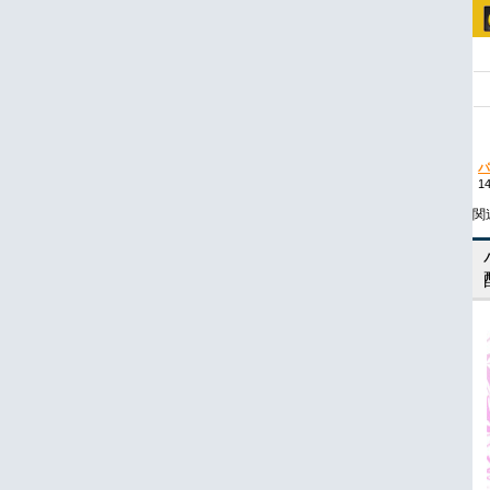
パ
1
関