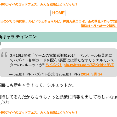
2400万イベのゴッドフェス、みんな結果はどうだった？
│
HOME
│
5日のゲリラ時間割。ルビドラとチョキルビ、神羅万象コラボ、蒼の華龍ドロップ2
降臨はヘラべオーク降臨
新キャラ ティンニン
3月16日開催「ゲームの電撃感謝祭2014」ベルサール秋葉原に
てパズバト名刺カードを配布‼︎裏面には新たなオリジナルモンス
ターのシルエットが‼︎
#パズバト
pic.twitter.com/SZKz9HeBVZ
— padBT_PR パズバト公式 (@padBT_PR)
2014, 3月 14
裏面にも新キャラ！って、シルエットか。
期待してるんだからもうちょっと頻繁に情報を出して欲しいな
ﾁﾗﾁﾗ
2400万イベのゴッドフェス、みんな結果はどうだった？