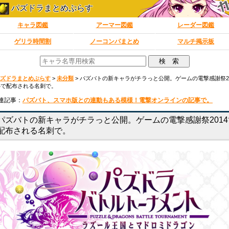
パズドラまとめぷらす
キャラ図鑑
アーマー図鑑
レーダー図鑑
ゲリラ時間割
ノーコンパまとめ
マルチ掲示板
ズドラまとめぷらす
>
未分類
>
パズバトの新キャラがチラっと公開。ゲームの電撃感謝祭2
4で配布される名刺で。
連記事：
パズバト、スマホ版との連動もある模様！電撃オンラインの記事で。
パズバトの新キャラがチラっと公開。ゲームの電撃感謝祭2014
配布される名刺で。