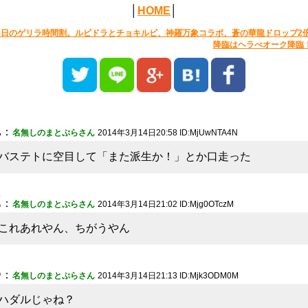
│
HOME
│
5日のゲリラ時間割。ルビドラとチョキルビ、神羅万象コラボ、蒼の華龍ドロップ2
降臨はヘラべオーク降臨
1
：
名無しのまとぷらさん
2014年3月14日20:58 ID:MjUwNTA4N
バステトに空目して「また派生か！」とか口走った
2
：
名無しのまとぷらさん
2014年3月14日21:02 ID:Mjg0OTczM
これあれやん、ちがうやん
3
：
名無しのまとぷらさん
2014年3月14日21:13 ID:Mjk3ODM0M
ハダルじゃね？