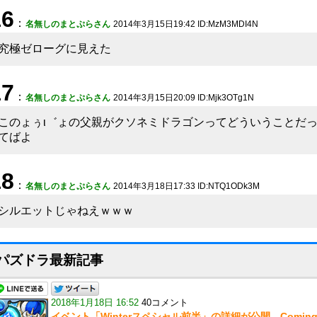
16
：
名無しのまとぷらさん
2014年3月15日19:42 ID:MzM3MDI4N
究極ゼローグに見えた
17
：
名無しのまとぷらさん
2014年3月15日20:09 ID:Mjk3OTg1N
このょぅι゛ょの父親がクソネミドラゴンってどういうことだ
てばよ
18
：
名無しのまとぷらさん
2014年3月18日17:33 ID:NTQ1ODk3M
シルエットじゃねえｗｗｗ
パズドラ最新記事
2018年1月18日 16:52
40コメント
イベント「Winterスペシャル前半」の詳細が公開。Coming