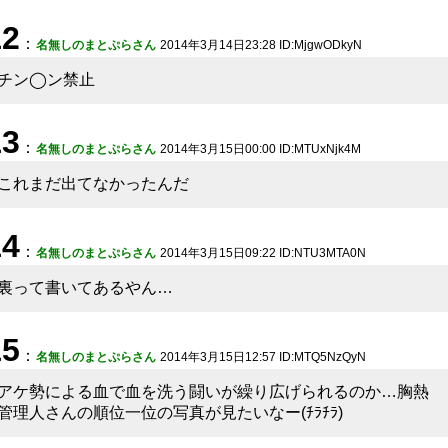
12
：
名無しのまとぷらさん
2014年3月14日23:28 ID:MjgwODkyN
チン◯ン禁止
13
：
名無しのまとぷらさん
2014年3月15日00:00 ID:MTUxNjk4M
これまだ出てなかったんだ
14
：
名無しのまとぷらさん
2014年3月15日09:22 ID:NTU3MTA0N
裏って書いてあるやん…
15
：
名無しのまとぷらさん
2014年3月15日12:57 ID:MTQ5NzQyN
アケ勢による血で血を洗う闘いが繰り広げられるのか…胸熱
管理人さんの順位一位の写真が見たいなー(ﾁﾗﾁﾗ)