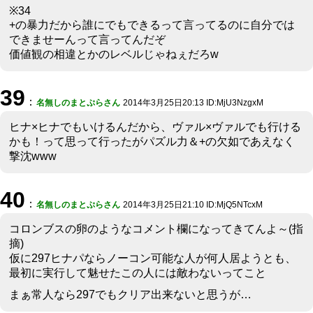
※34
+の暴力だから誰にでもできるって言ってるのに自分では
できませーんって言ってんだぞ
価値観の相違とかのレベルじゃねぇだろw
39
：
名無しのまとぷらさん
2014年3月25日20:13 ID:MjU3NzgxM
ヒナ×ヒナでもいけるんだから、ヴァル×ヴァルでも行ける
かも！って思って行ったがパズル力＆+の欠如であえなく
撃沈www
40
：
名無しのまとぷらさん
2014年3月25日21:10 ID:MjQ5NTcxM
コロンブスの卵のようなコメント欄になってきてんよ～(指
摘)
仮に297ヒナパならノーコン可能な人が何人居ようとも、
最初に実行して魅せたこの人には敵わないってこと
まぁ常人なら297でもクリア出来ないと思うが…