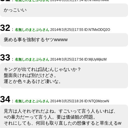
かっこいい
32
：
名無しのまとぷらさん
2014年3月25日17:55 ID:NTMxODQ2O
褒める事を強制するヤツwwww
33
：
名無しのまとぷらさん
2014年3月25日17:56 ID:MjUyMjkzM
キングが出てれば詰むんじゃないか？
盤面良ければ別だけどさ。
運とか色々あるけど凄いな。
34
：
名無しのまとぷらさん
2014年3月25日18:26 ID:NTQ3MzcwN
見方は人それぞれだよね。すごいって言う人もいれば、
+の暴力だーって言う人。要は価値観の問題。
それにしても、何回も取り直したの想像すると草生えるw