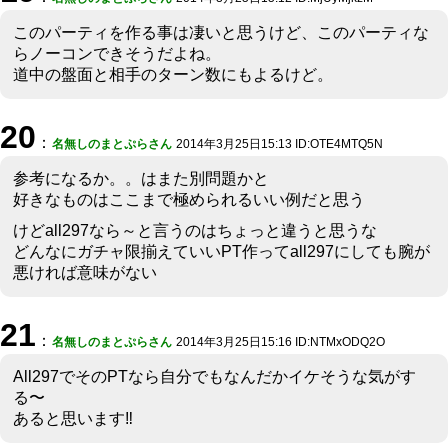
このパーティを作る事は凄いと思うけど、このパーティな
らノーコンできそうだよね。
道中の盤面と相手のターン数にもよるけど。
20
：
名無しのまとぷらさん
2014年3月25日15:13 ID:OTE4MTQ5N
参考になるか。。はまた別問題かと
好きなものはここまで極められるいい例だと思う
けどall297なら～と言うのはちょっと違うと思うな
どんなにガチャ限揃えていいPT作ってall297にしても腕が
悪ければ意味がない
21
：
名無しのまとぷらさん
2014年3月25日15:16 ID:NTMxODQ2O
All297でそのPTなら自分でもなんだかイケそうな気がす
る〜
あると思います‼︎