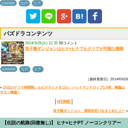
,
,
youtube
なの
ヒナ
パズドラコンテンツ
2014/3/25(火) 12:35
50コメント
双子龍ダンジョンはヒナ×ヒナでもクリアが可能な模様
,
,
youtube
なの
ヒナ
［最終更新日］2014/03/26
«
25日のゲリラ時間割。ルビドラとメタゴル、バットマンドロップ1.5倍、降臨は
サタン降臨！
│
HOME
│
双子龍ダンジョン、周回安定パをまとめたよー
»
【伝説の航路(回復無し)】 ヒナ×ヒナPT ノーコンクリアー