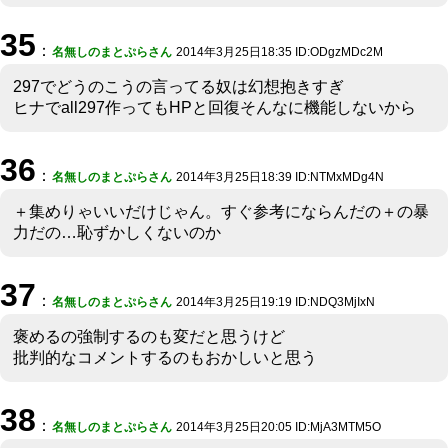
35
：
名無しのまとぷらさん
2014年3月25日18:35 ID:ODgzMDc2M
297でどうのこうの言ってる奴は幻想抱きすぎ
ヒナでall297作ってもHPと回復そんなに機能しないから
36
：
名無しのまとぷらさん
2014年3月25日18:39 ID:NTMxMDg4N
＋集めりゃいいだけじゃん。すぐ参考にならんだの＋の暴
力だの…恥ずかしくないのか
37
：
名無しのまとぷらさん
2014年3月25日19:19 ID:NDQ3MjIxN
褒めるの強制するのも変だと思うけど
批判的なコメントするのもおかしいと思う
38
：
名無しのまとぷらさん
2014年3月25日20:05 ID:MjA3MTM5O