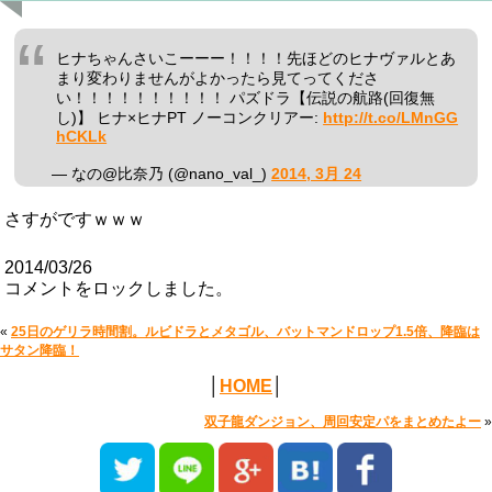
ヒナちゃんさいこーーー！！！！先ほどのヒナヴァルとあ
まり変わりませんがよかったら見てってくださ
い！！！！！！！！！！ パズドラ【伝説の航路(回復無
し)】 ヒナ×ヒナPT ノーコンクリアー:
http://t.co/LMnGG
hCKLk
— なの@比奈乃 (@nano_val_)
2014, 3月 24
さすがですｗｗｗ
2014/03/26
コメントをロックしました。
«
25日のゲリラ時間割。ルビドラとメタゴル、バットマンドロップ1.5倍、降臨は
サタン降臨！
│
HOME
│
双子龍ダンジョン、周回安定パをまとめたよー
»