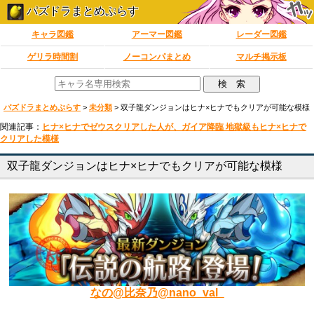
パズドラまとめぷらす
キャラ図鑑
アーマー図鑑
レーダー図鑑
ゲリラ時間割
ノーコンパまとめ
マルチ掲示板
パズドラまとめぷらす
>
未分類
>
双子龍ダンジョンはヒナ×ヒナでもクリアが可能な模様
関連記事：
ヒナ×ヒナでゼウスクリアした人が、ガイア降臨 地獄級もヒナ×ヒナで
クリアした模様
双子龍ダンジョンはヒナ×ヒナでもクリアが可能な模様
なの@比奈乃@nano_val_