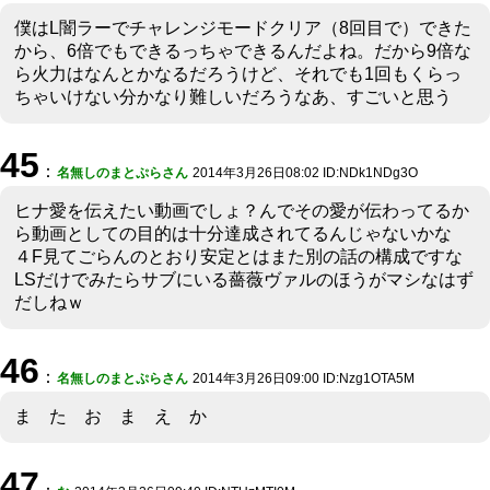
僕はL闇ラーでチャレンジモードクリア（8回目で）できた
から、6倍でもできるっちゃできるんだよね。だから9倍な
ら火力はなんとかなるだろうけど、それでも1回もくらっ
ちゃいけない分かなり難しいだろうなあ、すごいと思う
45
：
名無しのまとぷらさん
2014年3月26日08:02 ID:NDk1NDg3O
ヒナ愛を伝えたい動画でしょ？んでその愛が伝わってるか
ら動画としての目的は十分達成されてるんじゃないかな
４F見てごらんのとおり安定とはまた別の話の構成ですな
LSだけでみたらサブにいる薔薇ヴァルのほうがマシなはず
だしねｗ
46
：
名無しのまとぷらさん
2014年3月26日09:00 ID:Nzg1OTA5M
ま た お ま え か
47