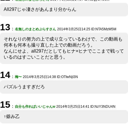
All297じゃ凄さがあんまり分からん
13
：
名無しのまとめぷらすさん
2014年3月25日14:25 ID:NTA5MzM5M
それなりの努力の上で成り立っているわけで、この動画も
何本も何本も撮り直した上での動画だろう。
なんにせよ、all297だとしてもヒナ×ヒナでここまで戦って
いるのはすごいことだと思う。
14
：
梅〜
2014年3月25日14:38 ID:OTIwNjI3N
パズルうますぎだろ
15
：
自分も作ればいいじゃんw
2014年3月25日14:41 ID:NzY3NDU4N
↑僻み乙