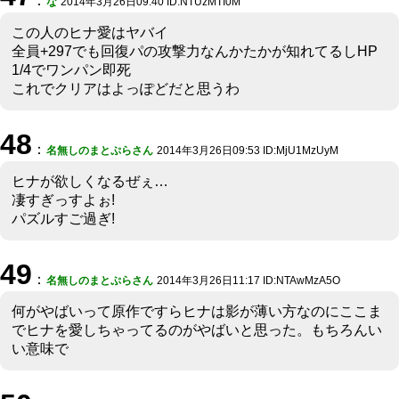
：
な
2014年3月26日09:40 ID:NTUzMTI0M
この人のヒナ愛はヤバイ
全員+297でも回復パの攻撃力なんかたかが知れてるしHP
1/4でワンパン即死
これでクリアはよっぽどだと思うわ
48
：
名無しのまとぷらさん
2014年3月26日09:53 ID:MjU1MzUyM
ヒナが欲しくなるぜぇ…
凄すぎっすよぉ!
パズルすご過ぎ!
49
：
名無しのまとぷらさん
2014年3月26日11:17 ID:NTAwMzA5O
何がやばいって原作ですらヒナは影が薄い方なのにここま
でヒナを愛しちゃってるのがやばいと思った。もちろんい
い意味で