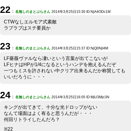
22
：
名無しのまとぷらさん
2014年3月25日15:30 ID:NjA4ODc1M
CTWなしエルモア式素敵
ラブラブはステ要員か
23
：
名無しのまとぷらさん
2014年3月25日15:37 ID:NjQ0NjI4M
LF薔薇ヴァルなら凄いという言葉が出てこないが
LFヒナはHPが1/4になるというハンデを抱えるんだぞ
一つもミスを許されない中クリア出来るんだか称賛しても
いいだろうに・・・
24
：
名無しのまとぷらさん
2014年3月25日16:05 ID:MjU3Mjc3N
キングが出てきて、十分な光ドロップがない
なんて場面はよく有ると思うんだが・・・
何回リトライしたんだろ？
※22