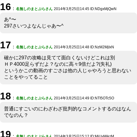
16
：
名無しのまとぷらさん
2014年3月25日14:45 ID:NDgxMjQwN
あ^〜
297さいつよなんじゃあ〜^
17
：
名無しのまとぷらさん
2014年3月25日14:48 ID:NzM2MjIxN
確かに297の攻略は見てて面白くないけどこれは別
ＨＰ4000足らずだよ？なのに高々9倍だよ?(失礼)
というかこの動画のすごさは他の人じゃやろうと思わない
ことをやってること
18
：
名無しのまとぷらさん
2014年3月25日14:49 ID:NTI5OTc5O
普通にすごいのにわざわざ批判的なコメントするのはなん
でなのん？
19
：
名無しのまとぷらさん
2014年3月25日15:12 ID:MjUyMjkzM