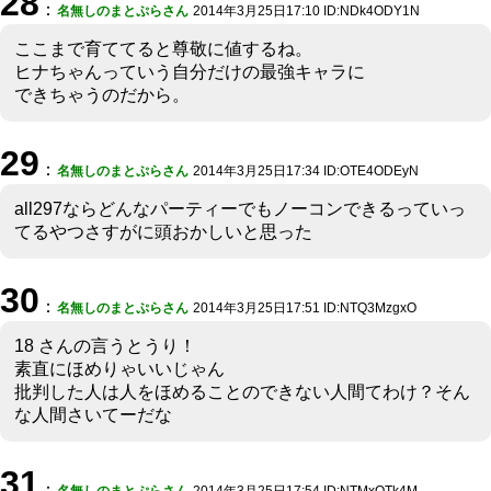
28
：
名無しのまとぷらさん
2014年3月25日17:10 ID:NDk4ODY1N
ここまで育ててると尊敬に値するね。
ヒナちゃんっていう自分だけの最強キャラに
できちゃうのだから。
29
：
名無しのまとぷらさん
2014年3月25日17:34 ID:OTE4ODEyN
all297ならどんなパーティーでもノーコンできるっていっ
てるやつさすがに頭おかしいと思った
30
：
名無しのまとぷらさん
2014年3月25日17:51 ID:NTQ3MzgxO
18 さんの言うとうり！
素直にほめりゃいいじゃん
批判した人は人をほめることのできない人間てわけ？そん
な人間さいてーだな
31
：
名無しのまとぷらさん
2014年3月25日17:54 ID:NTMxOTk4M