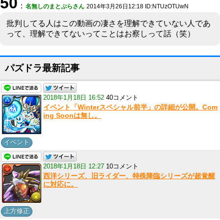
50
：
名無しのまとぷらさん
2014年3月26日12:18 ID:NTUzOTUwN
批判してる人はこの動画の凄さを理解できていない人であ
って、理解できてないってことはお察しって話（笑）
パズドラ最新記事
2018年1月18日 16:52
40コメント
イベント「Winterスペシャル前半」の詳細が公開。Com
ing Soonは無し。
イベント
2018年1月18日 12:27
10コメント
西洋シリーズ、旧ライダー、特殊降臨シリーズが超覚醒
に対応に。
上方修正