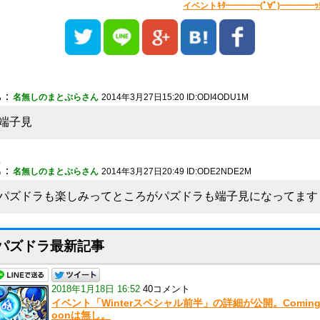
イベントｷﾀ━━━━(ﾟ∀ﾟ)━━━━ｯ!
1
：
名無しのまとぷらさん
2014年3月27日15:20 ID:ODI4ODU1M
端子見
2
：
名無しのまとぷらさん
2014年3月27日20:49 ID:ODE2NDE2M
パズドラも楽しみってところがパズドラも端子見になってます
パズドラ最新記事
2018年1月18日 16:52
40コメント
イベント「Winterスペシャル前半」の詳細が公開。Coming
oonは無し。