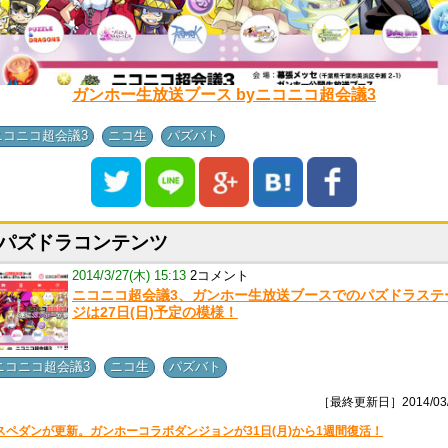
ガンホー生放送ブース byニコニコ超会議3
,
,
ニコニコ超会議3
ニコ生
パズバト
パズドラコンテンツ
2014/3/27(木) 15:13
2コメント
ニコニコ超会議3、ガンホー生放送ブースでのパズドラステ
ジは27日(日)予定の模様！
,
,
ニコニコ超会議3
ニコ生
パズバト
［最終更新日］2014/03/
スペダンが更新。ガンホーコラボダンジョンが31日(月)から1週間復活！