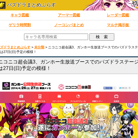
パズドラまとめぷらす
キャラ図鑑
アーマー図鑑
レーダー図鑑
ゲリラ時間割
ノーコンパまとめ
マルチ掲示板
ズドラまとめぷらす
>
未分類
>
ニコニコ超会議3、ガンホー生放送ブースでのパズドラス
は27日(日)予定の模様！
ニコニコ超会議3、ガンホー生放送ブースでのパズドラステー
は27日(日)予定の模様！