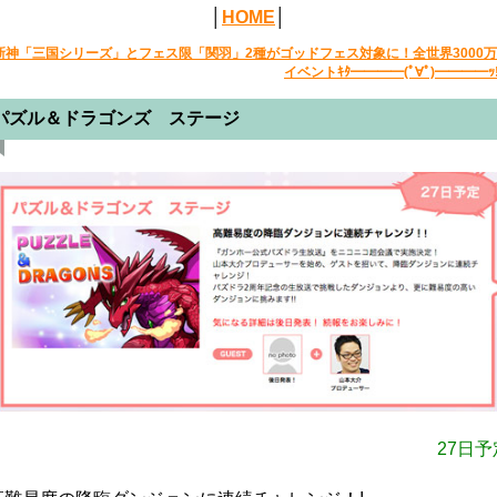
│
HOME
│
新神「三国シリーズ」とフェス限「関羽」2種がゴッドフェス対象に！全世界3000万
イベントｷﾀ━━━━(ﾟ∀ﾟ)━━━━ｯ!
パズル＆ドラゴンズ ステージ
27日予