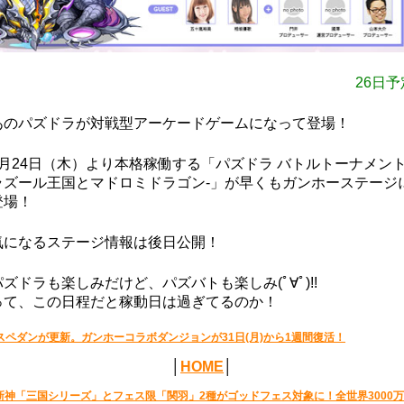
26日予
あのパズドラが対戦型アーケードゲームになって登場！
4月24日（木）より本格稼働する「パズドラ バトルトーナメント 
ラズール王国とマドロミドラゴン-」が早くもガンホーステージ
登場！
気になるステージ情報は後日公開！
パズドラも楽しみだけど、パズバトも楽しみ(ﾟ∀ﾟ)!!
って、この日程だと稼動日は過ぎてるのか！
スペダンが更新。ガンホーコラボダンジョンが31日(月)から1週間復活！
│
HOME
│
新神「三国シリーズ」とフェス限「関羽」2種がゴッドフェス対象に！全世界3000万