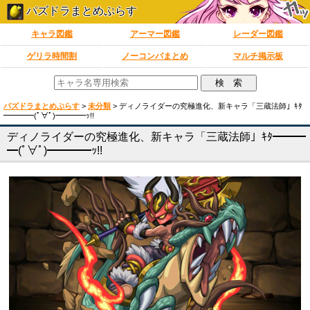
パズドラまとめぷらす
キャラ図鑑
アーマー図鑑
レーダー図鑑
ゲリラ時間割
ノーコンパまとめ
マルチ掲示板
パズドラまとめぷらす
>
未分類
>
ディノライダーの究極進化、新キャラ「三蔵法師」ｷﾀ
━━━━(ﾟ∀ﾟ)━━━━ｯ!!
ディノライダーの究極進化、新キャラ「三蔵法師」ｷﾀ━━━
━(ﾟ∀ﾟ)━━━━ｯ!!