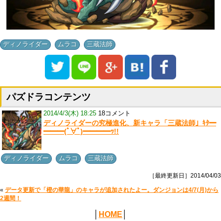
,
,
ディノライダー
ムラコ
三蔵法師
パズドラコンテンツ
2014/4/3(木) 18:25
18コメント
ディノライダーの究極進化、新キャラ「三蔵法師」ｷﾀ━
━━━(ﾟ∀ﾟ)━━━━ｯ!!
,
,
ディノライダー
ムラコ
三蔵法師
［最終更新日］2014/04/03
«
データ更新で「橙の華龍」のキャラが追加されたよー。ダンジョンは4/7(月)から
2週間！
│
HOME
│