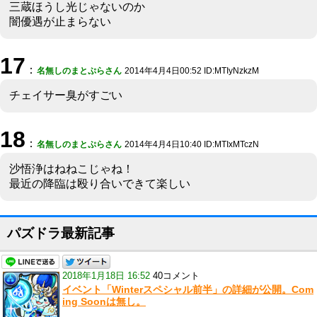
三蔵ほうし光じゃないのか
闇優遇が止まらない
17
：
名無しのまとぷらさん
2014年4月4日00:52 ID:MTIyNzkzM
チェイサー臭がすごい
18
：
名無しのまとぷらさん
2014年4月4日10:40 ID:MTIxMTczN
沙悟浄はねねこじゃね！
最近の降臨は殴り合いできて楽しい
パズドラ最新記事
2018年1月18日 16:52
40コメント
イベント「Winterスペシャル前半」の詳細が公開。Com
ing Soonは無し。