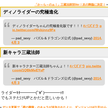
「か～ら～のぉ！」三蔵法師別Ver！次の降臨に決定！
»
ディノライダーの究極進化
ディノライダーちゃんの究極進化版です！！！
#パズドラ
p
ic.twitter.com/Wsbjnnz9Fe
— pad_sexy パズル＆ドラゴンズ公式 (@pad_sexy)
2014,
4月 3
新キャラ三蔵法師
新キャラクター三蔵法師ちゃんょ！！
#パズドラ
pic.twitte
r.com/1QBkMeEYsP
— pad_sexy パズル＆ドラゴンズ公式 (@pad_sexy)
2014,
4月 3
ライダーｷﾀ━━━━(ﾟ∀ﾟ)━━━━ｯ!!
でもステだけUPとかだと悲しいかも！
«
データ更新で「橙の華龍」のキャラが追加されたよー。ダンジョンは4/7(月)から