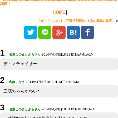
2週間！
│
HOME
│
「か～ら～のぉ！」三蔵法師別Ver！次の降臨に決定！
»
1
：
名無しのまとぷらさん
2014年4月3日18:28 ID:MzAyNzA1M
ディノチェイサー
2
：
名無しなう
2014年4月3日18:32 ID:MTExNzUwM
三蔵ちゃんかわい〜
3
：
名無しのまとぷらさん
2014年4月3日18:34 ID:NTk5NDQxO