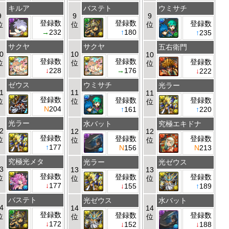
キルア
バステト
ウミサチ
9
9
9
登録数
登録数
登録数
位
位
位
→
232
↑
180
↑
235
サクヤ
サクヤ
五右衛門
0
10
10
登録数
登録数
登録数
位
位
位
↓
228
→
176
↓
222
ゼウス
ウミサチ
光ラー
1
11
11
登録数
登録数
登録数
位
位
位
N
204
↑
161
↑
220
光ラー
水バット
究極エキドナ
2
12
12
登録数
登録数
登録数
位
位
位
↑
177
N
156
N
213
究極光メタ
光ラー
光ゼウス
3
13
13
登録数
登録数
登録数
位
位
位
↓
177
↓
155
↑
189
バステト
光ゼウス
水バット
4
14
14
登録数
登録数
登録数
位
位
位
↓
172
↓
152
↓
188