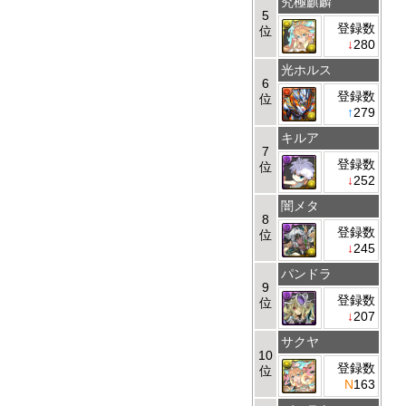
究極麒麟
5
登録数
位
↓
280
光ホルス
6
登録数
位
↑
279
キルア
7
登録数
位
↓
252
闇メタ
8
登録数
位
↓
245
パンドラ
9
登録数
位
↓
207
サクヤ
10
登録数
位
N
163