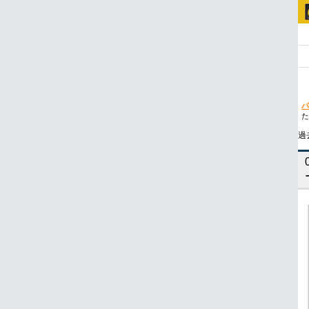
パ
た
過