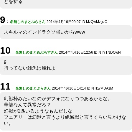
とを祈る
9
：
名無しのまとぷらさん
2014年4月16日09:07 ID:MzQwMzgzO
スキルマのインドラクソ強いからwww
10
：
名無しのまとめぷらすさん
2014年4月16日12:56 ID:NTY1NDQwN
9
持ってない雑魚は帰れよ
11
：
名無しのまとぷらさん
2014年4月16日14:14 ID:NTkwMDAzM
幻獣枠みたいなのがデフォになりつつあるからな。
華龍なんて異常だろ？
幻獣が2匹いるようなもんだしな。
フェアリーは幻獣と言うより絶滅獣と言うくらい見かけな
い。