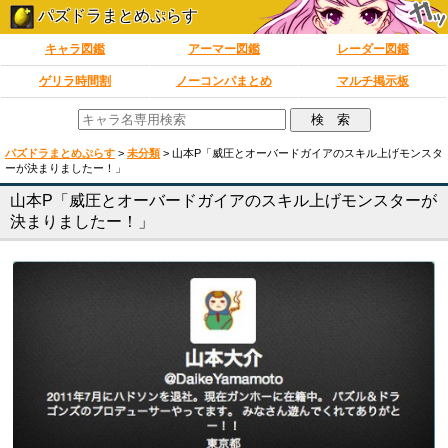
パズドラまとめぷらす
キャラ図鑑
アーマー図鑑
レーダー図鑑
ゲリラ時間割
ノーコンパまとめ
マルチ掲示板
パズドラまとめぷらす
>
未分類
>
山本P「威圧とオーバードガイアのスキル上げモンスタ
ーが決まりましたー！」
山本P「威圧とオーバードガイアのスキル上げモンスターが
決まりましたー！」