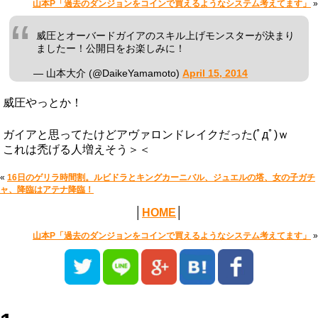
山本P「過去のダンジョンをコインで買えるようなシステム考えてます」
»
威圧とオーバードガイアのスキル上げモンスターが決まり
ましたー！公開日をお楽しみに！
— 山本大介 (@DaikeYamamoto)
April 15, 2014
威圧やっとか！
ガイアと思ってたけどアヴァロンドレイクだった(ﾟдﾟ)ｗ
これは禿げる人増えそう＞＜
«
16日のゲリラ時間割。ルビドラとキングカーニバル、ジュエルの塔、女の子ガチ
ャ、降臨はアテナ降臨！
│
HOME
│
山本P「過去のダンジョンをコインで買えるようなシステム考えてます」
»