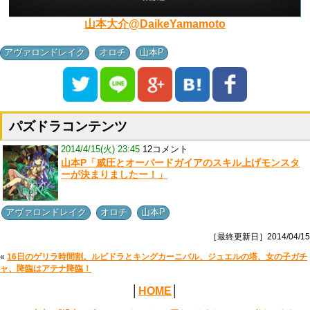
山本大介@DaikeYamamoto
,
,
アヴァロンドレイク
オロチ
山本P
パズドラコンテンツ
2014/4/15(火) 23:45
12コメント
山本P「威圧とオーバードガイアのスキル上げモンスタ
ーが決まりましたー！」
,
,
アヴァロンドレイク
オロチ
山本P
［最終更新日］2014/04/15
«
16日のゲリラ時間割。ルビドラとキングカーニバル、ジュエルの塔、女の子ガチ
ャ、降臨はアテナ降臨！
│
HOME
│