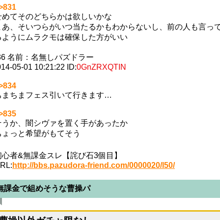
>831
せめてそのどちらかは欲しいかな
まあ、そいつらがいつ当たるかもわからないし、前の人も言っ
るようにムラクモは確保した方がいい
36
名前：
名無しパズドラー
14-05-01 10:21:22
ID:
0GnZRXQTIN
>834
ちまちまフェス引いて行きます…
>835
そうか、闇シヴァを置く手があったか
ちょっと希望がもてそう
初心者&無課金スレ【詫び石3個目】
RL:
http://bbs.pazudora-friend.com/0000020/l50/
無課金で組めそうな曹操パ