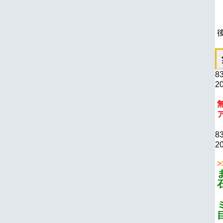
8
20
8
20
>