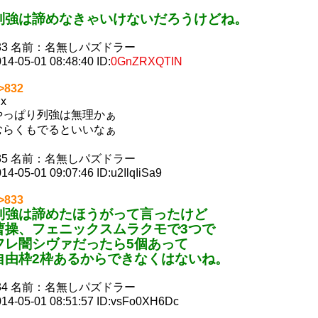
列強は諦めなきゃいけないだろうけどね。
33
名前：
名無しパズドラー
14-05-01 08:48:40
ID:
0GnZRXQTIN
>832
hx
やっぱり列強は無理かぁ
むらくもでるといいなぁ
35
名前：
名無しパズドラー
14-05-01 09:07:46
ID:u2IlqIiSa9
>833
列強は諦めたほうがって言ったけど
曹操、フェニックスムラクモで3つで
フレ闇シヴァだったら5個あって
自由枠2枠あるからできなくはないね。
34
名前：
名無しパズドラー
14-05-01 08:51:57
ID:vsFo0XH6Dc