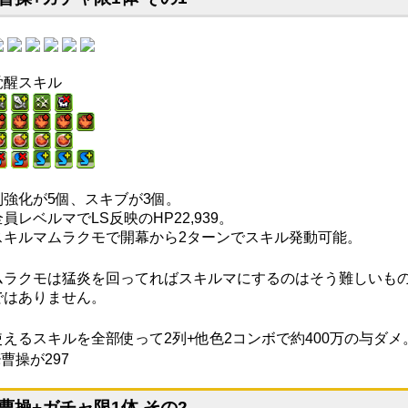
覚醒スキル
列強化が5個、スキブが3個。
全員レベルマでLS反映のHP22,939。
スキルマムラクモで開幕から2ターンでスキル発動可能。
ムラクモは猛炎を回ってればスキルマにするのはそう難しいも
ではありません。
使えるスキルを全部使って2列+他色2コンボで約400万の与ダメ
※曹操が297
曹操+ガチャ限1体 その2