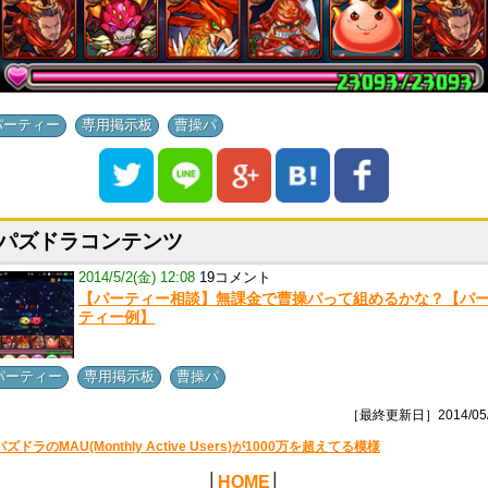
,
,
パーティー
専用掲示板
曹操パ
パズドラコンテンツ
2014/5/2(金) 12:08
19コメント
【パーティー相談】無課金で曹操パって組めるかな？【パ
ティー例】
,
,
パーティー
専用掲示板
曹操パ
［最終更新日］2014/05/
パズドラのMAU(Monthly Active Users)が1000万を超えてる模様
│
HOME
│