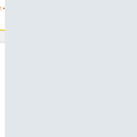
？
»
。