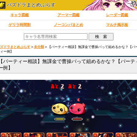
パズドラまとめぷらす
キャラ図鑑
アーマー図鑑
レーダー図鑑
ゲリラ時間割
ノーコンパまとめ
マルチ掲示板
ズドラまとめぷらす
>
未分類
>
【パーティー相談】無課金で曹操パって組めるかな？【パ
ィー例】
【パーティー相談】無課金で曹操パって組めるかな？【パーテ
ー例】