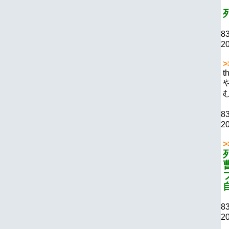
8
20
>
t
8
20
>
8
20