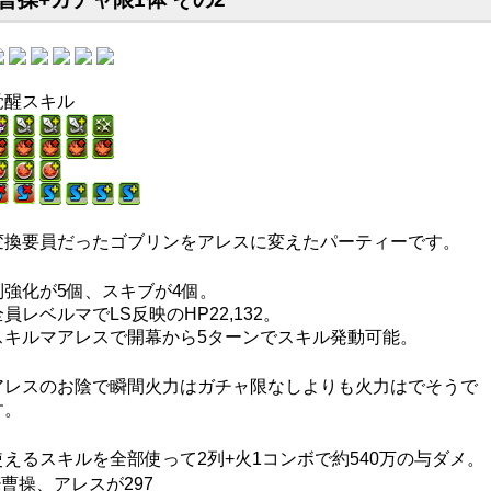
覚醒スキル
変換要員だったゴブリンをアレスに変えたパーティーです。
列強化が5個、スキブが4個。
全員レベルマでLS反映のHP22,132。
スキルマアレスで開幕から5ターンでスキル発動可能。
アレスのお陰で瞬間火力はガチャ限なしよりも火力はでそうで
す。
使えるスキルを全部使って2列+火1コンボで約540万の与ダメ。
※曹操、アレスが297