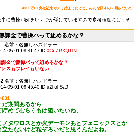
4000万DL突破記念ガチャ始まったけど、みんな回すの？回さないの
後半に曹操パ例をいくつか挙げていますので参考程度にどうぞ
無課金で曹操パって組めるかな？
31
名前：
名無しパズドラー
14-05-01 08:31:47
ID:
0GnZRXQTIN
無課金で曹操パって組めるかな？
アレスもフレイもいない…
32
名前：
名無しパズドラー
14-05-01 08:45:40
ID:u2IlqIiSa9
>831
まだ期間あるから
石貯めてむらくもは狙いたいね。
ミノタウロスとか火デーモンあとフェニックスとか
目立たないけど粒ぞろいだと思うんだよね。