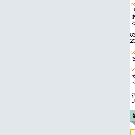
>
8
20
>
>
U