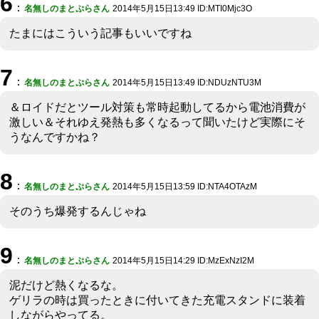
6
：
名無しのまとぷらさん
2014年5月15日13:49 ID:MTI0Mjc3O
たまにはこういう記事もいいですね
7
：
名無しのまとぷらさん
2014年5月15日13:49 ID:NDUzNTU3M
＆ロイドだとツール対策も常時起動してるから電池消費が
激しい＆それゆえ発熱も多くなるって聞いたけど実際にそ
うなんですかね？
8
：
名無しのまとぷらさん
2014年5月15日13:59 ID:NTA4OTAzM
そのうち爆発するんじゃね
9
：
名無しのまとぷらさん
2014年5月15日14:29 ID:MzExNzI2M
泥だけど熱くなるな。
ゲリラの時は買ったときに付いてきた充電スタンドに装着
しながらやってる。