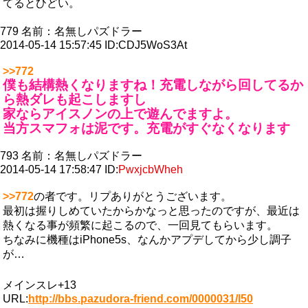
てるとひどい。
779
名前：
名無しパズドラー
2014-05-14 15:57:45
ID:CDJ5WoS3At
>>772
僕も結構熱くなりますね！充電しながら回してるか
ら熱ダレも起こしますし
家ならアイスノンの上で遊んでますよ。
当方スマフォは泥です。充電がすぐなくなります
793
名前：
名無しパズドラー
2014-05-14 17:58:47
ID:
PwxjcbWheh
>>772
の者です。リプありがとうございます。
最初は握りしめていたからかなっと思ったのですが、最近は
熱くなる事が頻繁に起こるので、一回見てもらいます。
ちなみに機種はiPhone5s、なんかアプデしてから少し調子
が…
メインスレ+13
URL:
http://bbs.pazudora-friend.com/0000031/l50