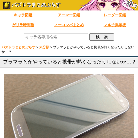
パズドラまとめぷらす
キャラ図鑑
アーマー図鑑
レーダー図鑑
ゲリラ時間割
ノーコンパまとめ
マルチ掲示板
パズドラまとめぷらす
>
未分類
>
プラマラとかやっていると携帯が熱くなったりしない
か…？
プラマラとかやっていると携帯が熱くなったりしないか…？