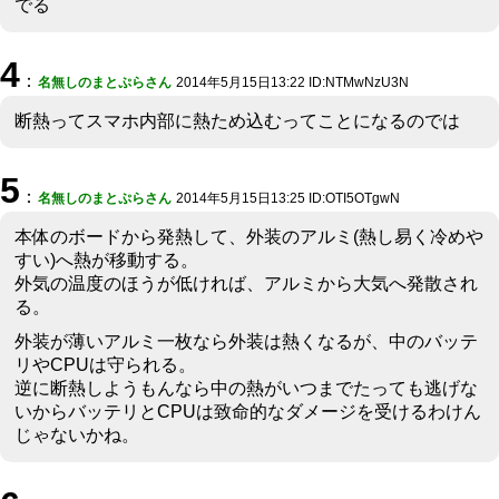
でる
4
：
名無しのまとぷらさん
2014年5月15日13:22 ID:NTMwNzU3N
断熱ってスマホ内部に熱ため込むってことになるのでは
5
：
名無しのまとぷらさん
2014年5月15日13:25 ID:OTI5OTgwN
本体のボードから発熱して、外装のアルミ(熱し易く冷めや
すい)へ熱が移動する。
外気の温度のほうが低ければ、アルミから大気へ発散され
る。
外装が薄いアルミ一枚なら外装は熱くなるが、中のバッテ
リやCPUは守られる。
逆に断熱しようもんなら中の熱がいつまでたっても逃げな
いからバッテリとCPUは致命的なダメージを受けるわけん
じゃないかね。