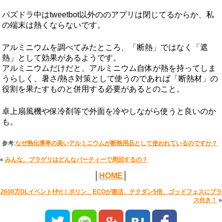
パズドラ中はtweetbot以外ののアプリは閉じてるからか、私
の端末は熱くならないです。
アルミニウムを調べてみたところ、「断熱」ではなく「遮
熱」として効果があるようです。
アルミニウムだけだと、アルミニウム自体が熱を持ってしま
うらしく、暑さ/熱さ対策として使うのであれば「断熱材」の
役割を果たすものと併用する必要があるとのこと。
卓上扇風機や保冷剤等で外面を冷やしながら使うと良いのか
も。
参考:
なぜ熱伝導率の高いアルミニウムが断熱用品として使われているのですか？
«
みんな、プラゲリはどんなパーティーで周回するの？
│
HOME
│
2600万DLイベントｷﾀｯ!！ポリン、ECOが復活、テクダン5倍、ゴッドフェスにプラ
ス付き！
»