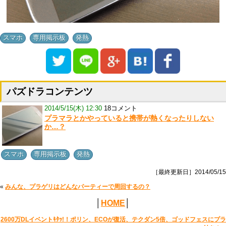
,
,
スマホ
専用掲示板
発熱
パズドラコンテンツ
2014/5/15(木) 12:30
18コメント
プラマラとかやっていると携帯が熱くなったりしない
か…？
,
,
スマホ
専用掲示板
発熱
［最終更新日］2014/05/15
«
みんな、プラゲリはどんなパーティーで周回するの？
│
HOME
│
2600万DLイベントｷﾀｯ!！ポリン、ECOが復活、テクダン5倍、ゴッドフェスにプラ