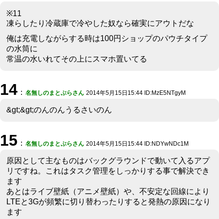
※11
凍らしたり冷蔵庫で冷やした奴なら確実にアウトだな
俺は充電しながらする時は100円ショップのパウチタイプ
の水筒に
常温の水いれてその上にスマホ置いてる
14
：
名無しのまとぷらさん
2014年5月15日15:44 ID:MzE5NTgyM
&gt;&gt;のんのんうるさいのん
15
：
名無しのまとぷらさん
2014年5月15日15:44 ID:NDYwNDc1M
原因として主なものはバックグラウンドで動いて入るアプ
リですね。これはタスク管理をしっかりする事で解決でき
ます
あとはライブ壁紙（アニメ壁紙）や、不安定な回線により
LTEと3Gが頻繁に切り替わったりすると発熱の原因になり
ます