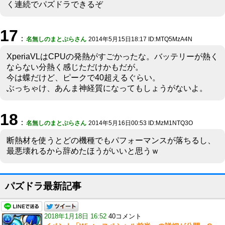
く連続でパズドラできるぞ
17
：
名無しのまとぷらさん
2014年5月15日18:17 ID:MTQ5MzA4N
XperiaVLはCPUの発熱がすごかったな。バッテリーが熱く
ならない分熱く感じただけかもだが。
今は蝶だけど、ピークで40超えるぐらい。
ぶっちゃけ、あんま神経質になってもしょうがないよ。
18
：
名無しのまとぷらさん
2014年5月16日00:53 ID:MzM1NTQ3O
断熱材を使うとどの機種でもパフォーマンスが落ちるし、
最悪壊れるから辞めたほうがいいと思うｗ
パズドラ最新記事
2018年1月18日 16:52
40コメント