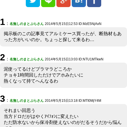
1
：
名無しのまとぷらさん
2014年5月15日12:53 ID:MzE5NjAxN
掲示板のこの記事見てアルミケース買ったが、断熱材もあ
った方がいいのか。ちょっと探して来るわ…
2
：
名無しのまとぷらさん
2014年5月15日13:03 ID:NTU1MTkwN
泥使ってるけどプラマラどころか
チョキ1時間回しただけでアホみたいに
熱くなって持てへんなるわ
3
：
名無しのまとぷらさん
2014年5月15日13:18 ID:MTI0MjY4M
それまい回思う
当方ドロだがはやくｱｲﾌｫﾝに変えたい
ただ防水ないから保冷剤使えないのがだるそうだから悩ん