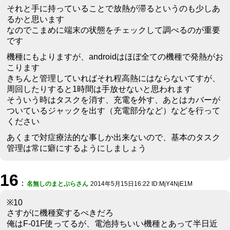
それと手に持っていることで放熱が滞るというのも少しあ
るかと思います
なのでこまめに端末の状態をチェックして調べるのが重要
です
機種にもよりますが、androidはほぼ全ての機種で発熱がお
こります
きちんと管理していればそれ程高熱にはならないてすが、
周回したりすると1時間は手放せないと思われます
そういう時はタスクを消す、充電を外す、あとはカバーが
ついているジャックを出す（充電部分など）などを行って
ください
あくまで対症療法的な事しか出来ないので、基本のタスク
管理は常に癖にするようにしましょう
16
：
名無しのまとぷらさん
2014年5月15日16:22 ID:MjY4NjE1M
※10
さすがに機種変するべきだろ
俺はF-01F使ってるが、電池持ちいい機種とあって半日近