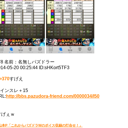
78
名前：
名無しパズドラー
14-05-20 00:25:44
ID:sHKort5TF3
>370
すげえ
インスレ＋15
RL:
http://bbs.pazudora-friend.com/0000034/l50
すげぇｗ
山本P「これからパズドラWのボイス収録の打合せ！」