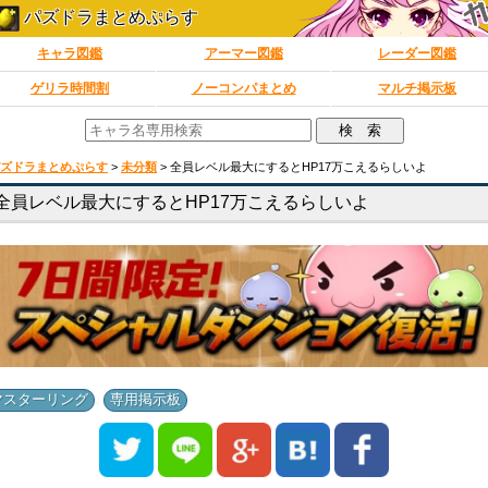
パズドラまとめぷらす
キャラ図鑑
アーマー図鑑
レーダー図鑑
ゲリラ時間割
ノーコンパまとめ
マルチ掲示板
ズドラまとめぷらす
>
未分類
>
全員レベル最大にするとHP17万こえるらしいよ
全員レベル最大にするとHP17万こえるらしいよ
,
マスターリング
専用掲示板