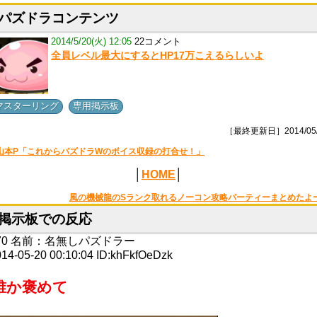
パズドラコンテンツ
2014/5/20(火) 12:05
22コメント
全員レベル最大にするとHP17万こえるらしいよ
,
マスターリング
専用掲示板
［最終更新日］2014/05/
山本P「これからパズドラWのボイス収録の打合せ！」
│
HOME
│
風の機械龍のSランク取れるノーコン攻略パーティーまとめたよ
掲示板での反応
70
名前：
名無しパズドラー
14-05-20 00:10:04
ID:khFkfOeDzk
誰か褒めて