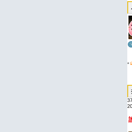
«
3
20