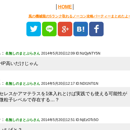
│
HOME
│
風の機械龍のSランク取れるノーコン攻略パーティーまとめたよ
1
：
名無しのまとぷらさん
2014年5月20日12:09 ID:NzQyNTY5N
HP高いだけじゃん
2
：
名無しのまとぷらさん
2014年5月20日12:17 ID:NDI1NTI1N
セレスかアマテラスを1体入れとけば実践でも使える可能性が
微粒子レベルで存在する…？
3
：
名無しのまとぷらさん
2014年5月20日12:51 ID:NjEzOTc5O
いちげと？