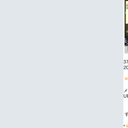
3
20
>
メ
U
«