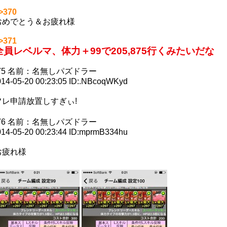
>370
おめでとう＆お疲れ様
>371
全員レベルマ、体力＋99で205,875行くみたいだな
75
名前：
名無しパズドラー
14-05-20 00:23:05
ID:.NBcoqWKyd
フレ申請放置しすぎぃ!
76
名前：
名無しパズドラー
14-05-20 00:23:44
ID:mprmB334hu
お疲れ様