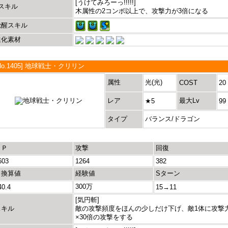
[うけてみろーっ!!!!!]
Lスキル
木属性の2コンボ以上で、攻撃力が3倍になる
覚醒スキル
進化素材
No.1405] 地球戦士・クリリン
属性
光(光)
COST
20
レア
最大Lv
★5
99
タイプ
バランス/ドラゴン
ＨＰ
攻撃
回復
603
1264
382
＋換算値
経験値
Sターン
300万
40.4
15→11
[気円斬]
スキル
敵の攻撃頻度をほんの少しだけ下げ、敵1体に攻撃
×30倍の攻撃をする