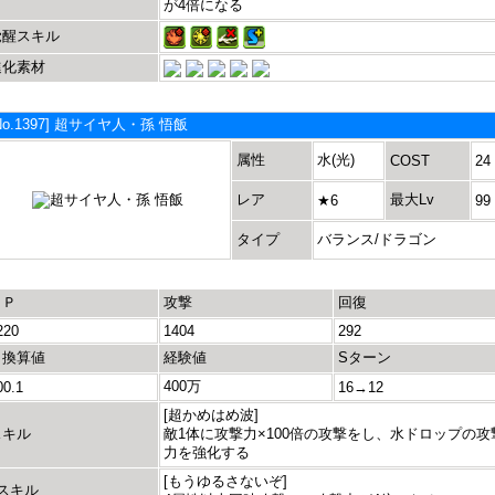
が4倍になる
覚醒スキル
進化素材
No.1397] 超サイヤ人・孫 悟飯
属性
水(光)
COST
24
レア
最大Lv
★6
99
タイプ
バランス/ドラゴン
ＨＰ
攻撃
回復
220
1404
292
＋換算値
経験値
Sターン
400万
00.1
16→12
[超かめはめ波]
スキル
敵1体に攻撃力×100倍の攻撃をし、水ドロップの攻
力を強化する
[もうゆるさないぞ]
Lスキル