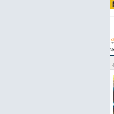
パ
ラ
関