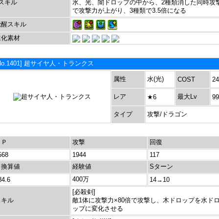
Lスキル
水、光、闇ドロップの中から、2種類消した同時攻
で攻撃力が上がり、3種類で3.5倍になる
覚醒スキル
進化素材
No.1401] 超サイヤ人・トランクス
属性
水(光)
COST
24
レア
最大Lv
★6
99
タイプ
攻撃/ドラゴン
ＨＰ
攻撃
回復
568
1944
117
＋換算値
経験値
Sターン
400万
84.6
14→10
[必殺剣]
スキル
敵1体に攻撃力×80倍で攻撃し、木ドロップを水ド
ップに変化させる