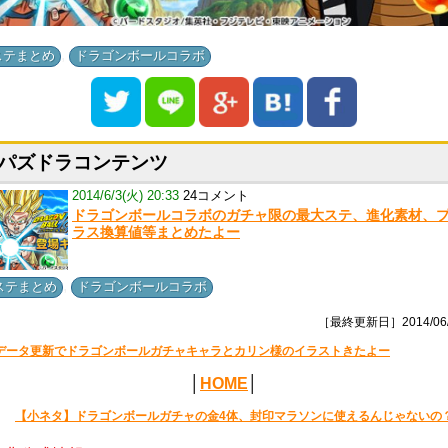
,
ステまとめ
ドラゴンボールコラボ
パズドラコンテンツ
2014/6/3(火) 20:33
24コメント
ドラゴンボールコラボのガチャ限の最大ステ、進化素材、
ラス換算値等まとめたよー
,
ステまとめ
ドラゴンボールコラボ
［最終更新日］2014/06/
データ更新でドラゴンボールガチャキャラとカリン様のイラストきたよー
│
HOME
│
【小ネタ】ドラゴンボールガチャの金4体、封印マラソンに使えるんじゃないの