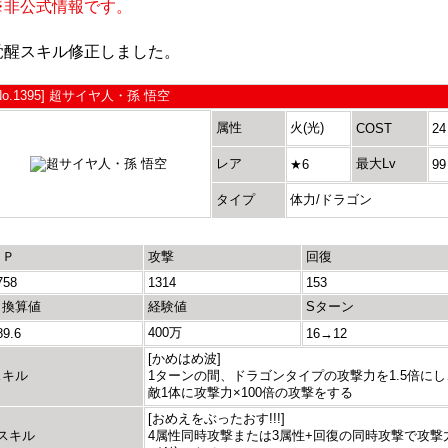
※非公式情報です。
覚醒スキル修正しました。
No.1395] 超サイヤ人・孫 悟空
属性
火(光)
COST
24
レア
最大Lv
★6
99
タイプ
体力/ドラゴン
ＨＰ
攻撃
回復
758
1314
153
＋換算値
経験値
Sターン
400万
89.6
16→12
[かめはめ波]
スキル
1ターンの間、ドラゴンタイプの攻撃力を1.5倍にし
敵1体に攻撃力×100倍の攻撃をする
[おめえをぶったおす!!!]
Lスキル
4属性同時攻撃または3属性+回復の同時攻撃で攻撃