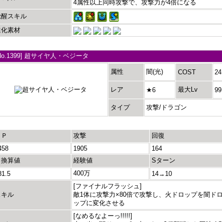
4属性以上同時攻撃で、攻撃力が4倍になる
覚醒スキル
進化素材
No.1399] 超サイヤ人・ベジータ
属性
闇(光)
COST
24
レア
最大Lv
★6
99
タイプ
攻撃/ドラゴン
ＨＰ
攻撃
回復
458
1905
164
＋換算値
経験値
Sターン
400万
81.5
14→10
[ファイナルフラッシュ]
スキル
敵1体に攻撃力×80倍で攻撃し、火ドロップを闇ド
ップに変化させる
[なめるなよーっ!!!!!]