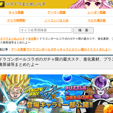
パズドラまとめぷらす
キャラ図鑑
アーマー図鑑
レーダー図鑑
ゲリラ時間割
ノーコンパまとめ
マルチ掲示板
ズドラまとめぷらす
>
未分類
>
ドラゴンボールコラボのガチャ限の最大ステ、進化素材、
ス換算値等まとめたよー
連記事：
データ更新でドラゴンボールガチャキャラとカリン様のイラストきたよー
ドラゴンボールコラボのガチャ限の最大ステ、進化素材、プラ
換算値等まとめたよー