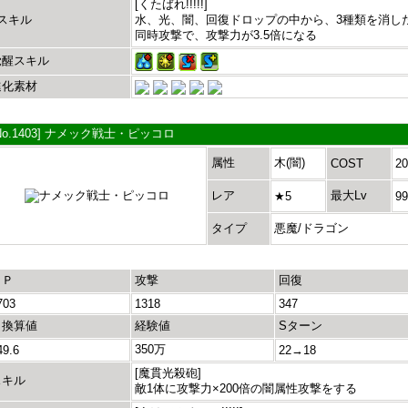
[くたばれ!!!!!]
Lスキル
水、光、闇、回復ドロップの中から、3種類を消し
同時攻撃で、攻撃力が3.5倍になる
覚醒スキル
進化素材
No.1403] ナメック戦士・ピッコロ
属性
木(闇)
COST
20
レア
最大Lv
★5
99
タイプ
悪魔/ドラゴン
ＨＰ
攻撃
回復
703
1318
347
＋換算値
経験値
Sターン
350万
49.6
22→18
[魔貫光殺砲]
スキル
敵1体に攻撃力×200倍の闇属性攻撃をする