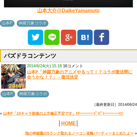
山本大介@DaikeYamamoto
,
山本P
神羅万象コラボ
パズドラコンテンツ
2014/6/24(火) 15:18
16コメント
山本P「神羅万象のアニメやるって！？コラボ復活間に
合うかな！？」→復活決定
,
山本P
神羅万象コラボ
［最終更新日］2014/06/24
«
山本P「10キャラ前後の上方修正予定です」ｷﾀ━━━━(ﾟ∀ﾟ)━━━━ｯ!!
│
HOME
│
地の神秘龍のSランク取れるノーコン攻略パーティーまとめたよー
»