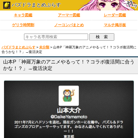
パズドラまとめぷらす
キャラ図鑑
アーマー図鑑
レーダー図鑑
ゲリラ時間割
ノーコンパまとめ
マルチ掲示板
パズドラまとめぷらす
>
未分類
>
山本P「神羅万象のアニメやるって！？コラボ復活間に
合うかな！？」→復活決定
山本P「神羅万象のアニメやるって！？コラボ復活間に合う
かな！？」→復活決定