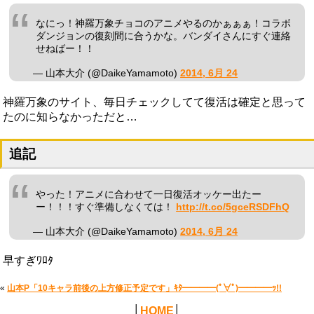
なにっ！神羅万象チョコのアニメやるのかぁぁぁ！コラボ
ダンジョンの復刻間に合うかな。バンダイさんにすぐ連絡
せねばー！！
— 山本大介 (@DaikeYamamoto)
2014, 6月 24
神羅万象のサイト、毎日チェックしてて復活は確定と思って
たのに知らなかっただと…
追記
やった！アニメに合わせて一日復活オッケー出たー
ー！！！すぐ準備しなくては！
http://t.co/5gceRSDFhQ
— 山本大介 (@DaikeYamamoto)
2014, 6月 24
早すぎﾜﾛﾀ
«
山本P「10キャラ前後の上方修正予定です」ｷﾀ━━━━(ﾟ∀ﾟ)━━━━ｯ!!
│
HOME
│