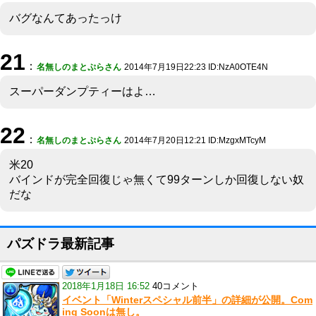
バグなんてあったっけ
21
：
名無しのまとぷらさん
2014年7月19日22:23 ID:NzA0OTE4N
スーパーダンプティーはよ…
22
：
名無しのまとぷらさん
2014年7月20日12:21 ID:MzgxMTcyM
米20
バインドが完全回復じゃ無くて99ターンしか回復しない奴
だな
パズドラ最新記事
2018年1月18日 16:52
40コメント
イベント「Winterスペシャル前半」の詳細が公開。Com
ing Soonは無し。