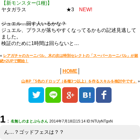
【新モンスター(1種)】
ヤタガラス ★3
NEW!
ジュエル…回す人いるかな？
ジュエル、プラスが落ちやすくなってるかもの記述見逃して
ました。
検証のために1時間は回らないと…
«
レアガチャのカーニバル、木の次は特別セレクトの「スーパーカーニバル」が超
絶×2UPで開始！
│
HOME
│
山本P「5色のドロップ（各種3つ以上）を作るスキルを検討中です」
»
1
：
名無しのまとぷらさん
2014年7月18日15:14 ID:NTUyNTgxN
ん…？ゴッドフェスは？？