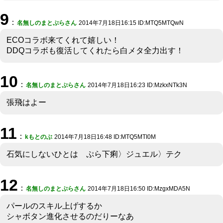
9
：
名無しのまとぷらさん
2014年7月18日16:15 ID:MTQ5MTQwN
ECOコラボ来てくれて嬉しい！
DDQコラボも復活してくれたら白メタ全力出す！
10
：
名無しのまとぷらさん
2014年7月18日16:23 ID:MzkxNTk3N
張飛はよー
11
：
kもとのぶ
2014年7月18日16:48 ID:MTQ5MTI0M
石気にしないひとは ぷら下痢〉ジュエル〉テク
12
：
名無しのまとぷらさん
2014年7月18日16:50 ID:MzgxMDA5N
パールのスキル上げするか
シャボタン進化させるのだりーなあ