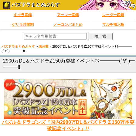
パズドラまとめぷらす
キャラ図鑑
アーマー図鑑
レーダー図鑑
ゲリラ時間割
ノーコンパまとめ
マルチ掲示板
パズドラまとめぷらす
>
未分類
>
2900万DL＆パズドラZ150万突破イベントｷﾀ━━━━
(ﾟ∀ﾟ)━━━━!!
2900万DL＆パズドラZ150万突破イベントｷﾀ━━━━(ﾟ∀ﾟ)━
━━━!!
パズル＆ドラゴンズ『国内2900万DL＆パズドラＺ150万本突
破記念イベント』!!