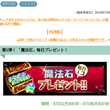
,
2900万DL
パズドラZ
［最終更新日］2014/07/18
«
レアガチャのカーニバル、木の次は特別セレクトの「スーパーカーニバル」が超
絶×2UPで開始！
│
HOME
│
山本P「5色のドロップ（各種3つ以上）を作るスキルを検討中です」
»
第1弾！ 「魔法石」毎日プレゼント！
期間：07/21(月)04:00～07/28(月)03:59