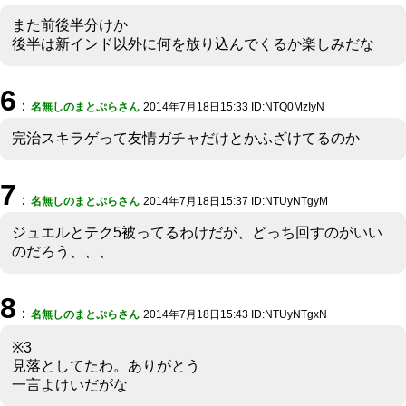
また前後半分けか
後半は新インド以外に何を放り込んでくるか楽しみだな
6
：
名無しのまとぷらさん
2014年7月18日15:33 ID:NTQ0MzIyN
完治スキラゲって友情ガチャだけとかふざけてるのか
7
：
名無しのまとぷらさん
2014年7月18日15:37 ID:NTUyNTgyM
ジュエルとテク5被ってるわけだが、どっち回すのがいい
のだろう、、、
8
：
名無しのまとぷらさん
2014年7月18日15:43 ID:NTUyNTgxN
※3
見落としてたわ。ありがとう
一言よけいだがな