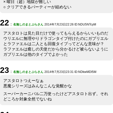
× 曜日（超）地獄が難しい
○ クリアできるパーティーが組めない
22
：
名無しのまとぷらさん
2014年7月23日22:26 ID:NDU5NTcyM
アスタロトは見た目だけで使ってもらえるからいいものだ
ウリエルに無理やりドラゴンタイプ付けたのにガブリエル
とラファエルは二人とも回復タイプってどんな意味が？
ラファエルは癒しの天使だから分かるけど被らないように
ガブリエルは他のタイプでよかった
23
：
名無しのまとぷらさん
2014年7月23日23:31 ID:NDkwMDI5M
アスタロトつえーなぁ
悪魔シリーズはみんなこんな覚醒かな
スーパーカーニバル二万使ったけどアスタロト出ず。それ
どころか対象全然でないね