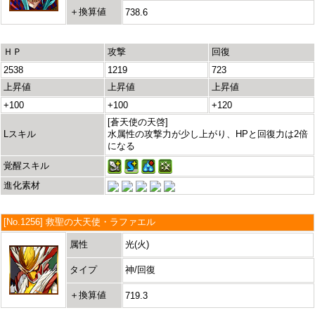
＋換算値
738.6
ＨＰ
攻撃
回復
2538
1219
723
上昇値
上昇値
上昇値
+100
+100
+120
[蒼天使の天啓]
Lスキル
水属性の攻撃力が少し上がり、HPと回復力は2倍
になる
覚醒スキル
進化素材
[No.1256] 救聖の大天使・ラファエル
属性
光(火)
タイプ
神/回復
＋換算値
719.3