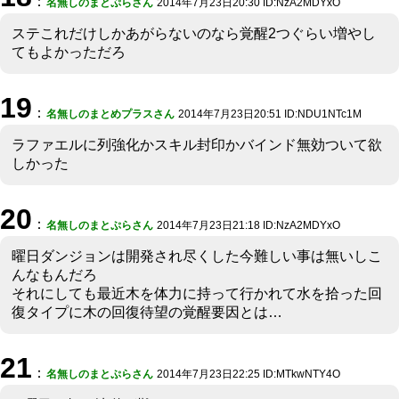
：
名無しのまとぷらさん
2014年7月23日20:30 ID:NzA2MDYxO
ステこれだけしかあがらないのなら覚醒2つぐらい増やし
てもよかっただろ
19
：
名無しのまとめプラスさん
2014年7月23日20:51 ID:NDU1NTc1M
ラファエルに列強化かスキル封印かバインド無効ついて欲
しかった
20
：
名無しのまとぷらさん
2014年7月23日21:18 ID:NzA2MDYxO
曜日ダンジョンは開発され尽くした今難しい事は無いしこ
んなもんだろ
それにしても最近木を体力に持って行かれて水を拾った回
復タイプに木の回復待望の覚醒要因とは…
21
：
名無しのまとぷらさん
2014年7月23日22:25 ID:MTkwNTY4O