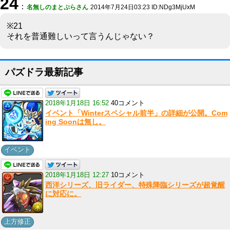
24
：
名無しのまとぷらさん
2014年7月24日03:23 ID:NDg3MjUxM
※21
それを普通難しいって言うんじゃない？
パズドラ最新記事
2018年1月18日 16:52
40コメント
イベント「Winterスペシャル前半」の詳細が公開。Com
ing Soonは無し。
イベント
2018年1月18日 12:27
10コメント
西洋シリーズ、旧ライダー、特殊降臨シリーズが超覚醒
に対応に。
上方修正