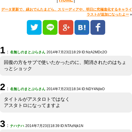
データ更新で、緑おでんたまどら、スリーディアや、明日に究極進化するキャライ
ラストが追加になったよー
»
1
：
名無しのまとぷらさん
2014年7月23日18:29 ID:NzA2MDc2O
回復の方をサブで使いたかったのに、闇消されたのはちょ
っとショック
2
：
名無しのまとぷらさん
2014年7月23日18:34 ID:NDY4NjIxO
タイトルがアスタロトではなく
アスタトロになってますよ
3
：
ナハナハ
2014年7月23日18:39 ID:NTAzNjk1N