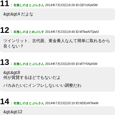
11
：
名無しのまとぷらさん
2014年7月23日19:26 ID:ODYzNzk5M
&gt;&gt;4 だよな
12
：
名無しのまとめぷらす
2014年7月23日19:40 ID:MTkwNTQwO
ツインリット、古代面、黄金番人なんて簡単に取れるから
良くない？
13
：
名無しのまとぷらさん
2014年7月23日20:05 ID:MTY5NjA5M
&gt;&gt;8
何が賞賛するほどでもないだよ
バカみたいにインフレしないいい調整だわ
14
：
名無しのまとぷらさん
2014年7月23日20:10 ID:NDExNTkwM
&gt;&gt;12