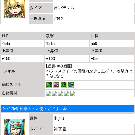
タイプ
神/バランス
＋換算値
708.2
ＨＰ
攻撃
回復
2585
1315
560
上昇値
上昇値
上昇値
+150
+100
+050
[豊麗神の抱擁]
Lスキル
バランスタイプの回復力が少し上がり、攻撃力は
3倍になる
覚醒スキル
進化素材
[No.1254] 神導の大天使・ガブリエル
属性
水(水)
タイプ
神/回復