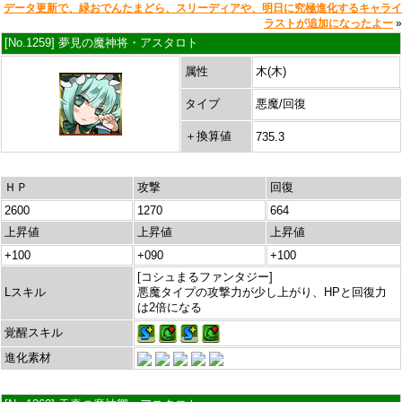
データ更新で、緑おでんたまどら、スリーディアや、明日に究極進化するキャライ
ラストが追加になったよー
»
[No.1259] 夢見の魔神将・アスタロト
属性
木(木)
タイプ
悪魔/回復
＋換算値
735.3
ＨＰ
攻撃
回復
2600
1270
664
上昇値
上昇値
上昇値
+100
+090
+100
[コシュまるファンタジー]
Lスキル
悪魔タイプの攻撃力が少し上がり、HPと回復力
は2倍になる
覚醒スキル
進化素材