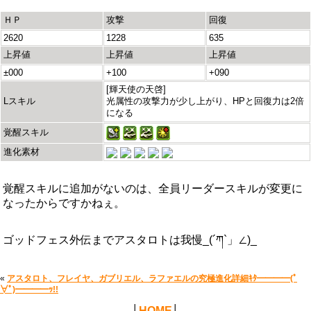
ＨＰ
攻撃
回復
2620
1228
635
上昇値
上昇値
上昇値
±000
+100
+090
[輝天使の天啓]
Lスキル
光属性の攻撃力が少し上がり、HPと回復力は2倍
になる
覚醒スキル
進化素材
覚醒スキルに追加がないのは、全員リーダースキルが変更に
なったからですかねぇ。
ゴッドフェス外伝までアスタロトは我慢_(´ཀ`」∠)_
«
アスタロト、フレイヤ、ガブリエル、ラファエルの究極進化詳細ｷﾀ━━━━(ﾟ
∀ﾟ)━━━━ｯ!!
│
HOME
│