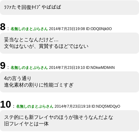
ﾗﾌｧたそ回復ﾀｲﾌﾟやばばば
8
：
名無しのまとぷらさん
2014年7月23日19:08 ID:ODQ0Njk0O
妥当なとこなんだけど…
文句はないが、賞賛するほどではない
9
：
名無しのまとぷらさん
2014年7月23日19:10 ID:NDkwMDM4N
4の言う通り
進化素材の割りに性能ゴミすぎ
10
：
名無しのまとぷらさん
2014年7月23日19:18 ID:NDQ5MDQyO
ステ的にも新フレイヤのほうが強そうなんだよな
旧フレイヤとは一体