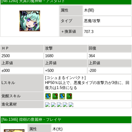
[No.1260] 天真の魔神卿・アスタロト
属性
木(闇)
タイプ
悪魔/攻撃
＋換算値
707.3
ＨＰ
攻撃
回復
2500
1680
364
上昇値
上昇値
上昇値
±000
+500
-200
[コシュまるインパクト]
Lスキル
HP50％以上で、悪魔タイプの攻撃力が3倍に、回
復力は1.5倍になる
覚醒スキル
進化素材
[No.1346] 煌樹の豊麗神・フレイヤ
属性
木(光)