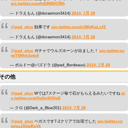
pic.twitter.com/IxE8WDCRlh
— ドラえもん (@doraemon3414)
2014, 7月 28
@pad_plus
効果です
pic.twitter.com/oS8UKgLofZ
— ドラえもん (@doraemon3414)
2014, 7月 28
@pad_plus
ガチャでウルズホーンが出ました！
pic.twitter.co
m/TMfhh3oIp9
— ボルドー@パズドラ (@pad_Bordeaux)
2014, 7月 28
その他
@pad_plus
Wでは7ステージ毎で石がもらえるみたいですね
pi
c.twitter.com/Xq9o4IQ6sE
— クロ (@Dark_a_Blue201)
2014, 7月 28
@pad_plus
ベガスです7-2クリアで出現でした
pic.twitter.co
m/gsJXXwRsVk