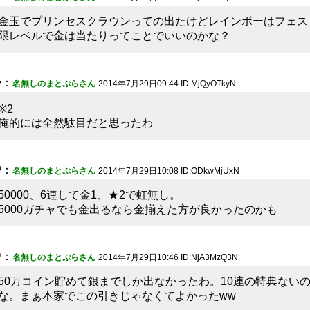
金玉でプリンセスクラウンっての出たけどレインボーはフェス
限レベルで金は当たりってことでいいのかな？
4
：
名無しのまとぷらさん
2014年7月29日09:44 ID:MjQyOTkyN
※2
俺的には全然駄目だと思ったわ
5
：
名無しのまとぷらさん
2014年7月29日10:08 ID:ODkwMjUxN
50000、6連して金1、★2で虹無し。
5000ガチャでも金出るなら金揃えた方が良かったのかも
6
：
名無しのまとぷらさん
2014年7月29日10:46 ID:NjA3MzQ3N
50万コイン貯めて銀までしか出なかったわ。10連の特典ない
な。まぁ本家でこの引きじゃなくてよかったww