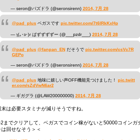
— seron@パズドラ (@seronsirenn)
2014, 7月 28
@pad_plus
ベガスです
pic.twitter.com/7t6lRkKxHp
— ɿ(｡･ɜ･)ɾ ぱずずずずー (@___pzdr___)
2014, 7月 28
@pad_plus
@fanpan_EN
だそうで
pic.twitter.com/csVc7R
GEPo
— seron@パズドラ (@seronsirenn)
2014, 7月 28
@pad_plus
地味に嬉しい声OFF機能見つけました！
pic.twitt
er.com/sZdVwN6ar2
— ギガグラ (@LAW200000000)
2014, 7月 28
週末は必要スタミナが減りそうですね。
7-2までクリアして、ベガスでコイン稼がないと50000コインガ
ャは回せなそう＞＜