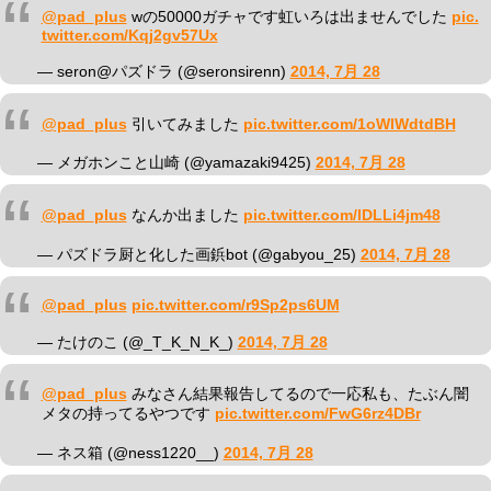
@pad_plus
wの50000ガチャです虹いろは出ませんでした
pic.
twitter.com/Kqj2gv57Ux
— seron@パズドラ (@seronsirenn)
2014, 7月 28
@pad_plus
引いてみました
pic.twitter.com/1oWlWdtdBH
— メガホンこと山崎 (@yamazaki9425)
2014, 7月 28
@pad_plus
なんか出ました
pic.twitter.com/lDLLi4jm48
— パズドラ厨と化した画鋲bot (@gabyou_25)
2014, 7月 28
@pad_plus
pic.twitter.com/r9Sp2ps6UM
— たけのこ (@_T_K_N_K_)
2014, 7月 28
@pad_plus
みなさん結果報告してるので一応私も、たぶん闇
メタの持ってるやつです
pic.twitter.com/FwG6rz4DBr
— ネス箱 (@ness1220__)
2014, 7月 28