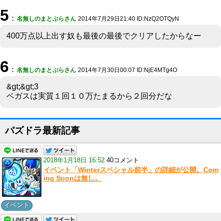
5
：
名無しのまとぷらさん
2014年7月29日21:40 ID:NzQ2OTQyN
400万点以上出す奴も最後の最後でクリアしたからなー
6
：
名無しのまとぷらさん
2014年7月30日00:07 ID:NjE4MTg4O
&gt;&gt;3
ベガスは実質１回１０万たまるから２回分だな
パズドラ最新記事
2018年1月18日 16:52
40コメント
イベント「Winterスペシャル前半」の詳細が公開。Com
ing Soonは無し。
イベント