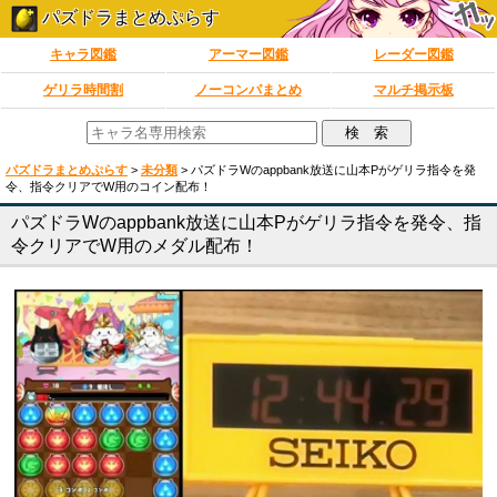
パズドラまとめぷらす
キャラ図鑑
アーマー図鑑
レーダー図鑑
ゲリラ時間割
ノーコンパまとめ
マルチ掲示板
パズドラまとめぷらす
>
未分類
>
パズドラWのappbank放送に山本Pがゲリラ指令を発
令、指令クリアでW用のコイン配布！
パズドラWのappbank放送に山本Pがゲリラ指令を発令、指
令クリアでW用のメダル配布！