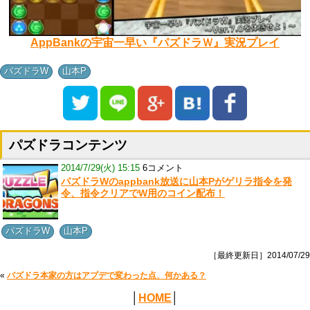
AppBankの宇宙一早い『パズドラＷ』実況プレイ
,
パズドラW
山本P
パズドラコンテンツ
2014/7/29(火) 15:15
6コメント
パズドラWのappbank放送に山本Pがゲリラ指令を発
令、指令クリアでW用のコイン配布！
,
パズドラW
山本P
［最終更新日］2014/07/29
«
パズドラ本家の方はアプデで変わった点、何かある？
│
HOME
│