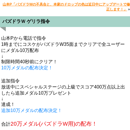
山本P「パズドラWの不具合と、本家のドロップの色は近日中にアップデートで修
正します！」
»
パズドラＷ ゲリラ指令
山本Pから電話で指令
1時までにコスケがパズドラW35面までクリアで全ユーザー
にメダル10万配布
↓
制限時間40秒前にクリア！
10万メダルの配布決定！
追加指令
放送中にスペシャルステージの上級でスコア400万点以上出
したら追加メダル10万プレゼント
↓
達成！
追加10万メダルの配布決定！
20万メダル(パズドラW用)の配布！
合計