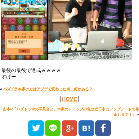
最後の最後で達成ｗｗｗｗ
すげー
«
パズドラ本家の方はアプデで変わった点、何かある？
│
HOME
│
山本P「パズドラWの不具合と、本家のドロップの色は近日中にアップデートで修
正します！」
»